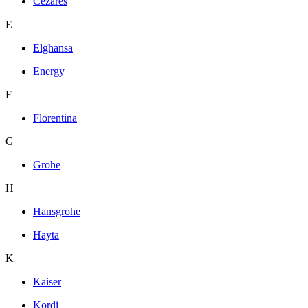
Cezares
E
Elghansa
Energy
F
Florentina
G
Grohe
H
Hansgrohe
Hayta
K
Kaiser
Kordi