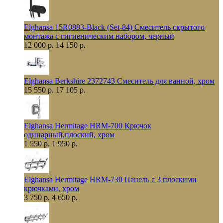
Elghansa 15R0883-Black (Set-84) Смеситель скрытого
монтажа с гигиеническим набором, черный
12 000 р.
14 150 р.
Elghansa Berkshire 2372743 Смеситель для ванной, хром
15 550 р.
17 105 р.
Elghansa Hermitage HRM-700 Крючок
одинарный,плоский, хром
1 550 р.
1 950 р.
Elghansa Hermitage HRM-730 Панель с 3 плоскими
крючками, хром
3 750 р.
4 650 р.