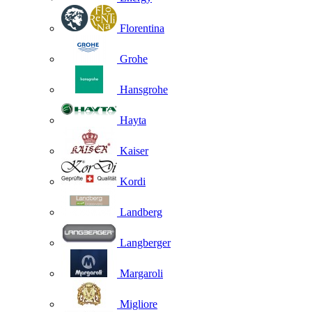
Florentina
Grohe
Hansgrohe
Hayta
Kaiser
Kordi
Landberg
Langberger
Margaroli
Migliore