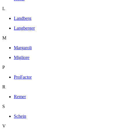
L
Landberg
Langberger
M
Margaroli
Migliore
P
ProFactor
R
Remer
S
Schein
V