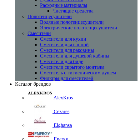
Расходные материалы
Чистящие средства
Полотенцесушители
Водяные полотенцесушители
Электрические полотенцесушители
Смесители
Смесители для кухни
Смесители для ванной
Смесители для раковины
Смесители для душевой кабины
Смесители для биде
Смесители скрытого монтажа
Смеситель с гигиеническим душем
Фильтры для смесителей
Каталог брендов
AlexKros
Cezares
Elghansa
Energy