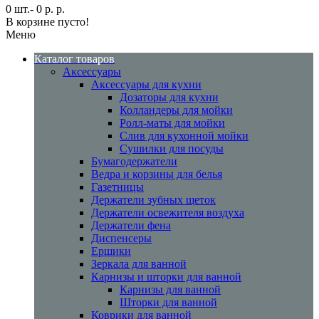
0 шт.- 0 р. р.
В корзине пусто!
Меню
Каталог товаров
Аксессуары
Аксессуары для кухни
Дозаторы для кухни
Колландеры для мойки
Ролл-маты для мойки
Слив для кухонной мойки
Сушилки для посуды
Бумагодержатели
Ведра и корзины для белья
Газетницы
Держатели зубных щеток
Держатели освежителя воздуха
Держатели фена
Диспенсеры
Ершики
Зеркала для ванной
Карнизы и шторки для ванной
Карнизы для ванной
Шторки для ванной
Коврики для ванной