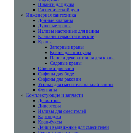
Шланги для душа
Гигиенический душ
Инженерная сантехника
Донные клапаны
Душевые трапы
Изливы настенные для ванны
Клапаны термостатические
Краны
Запорные краны
Краны для писсуара
Панели декоративная для крана
Садовые краны
Обвязки для ванн
Сифоны для биде
Сифоны для раковин
Уголки для смесителя на край ванны
Фонтаны
Комплектующие и запчасти
Девиаторы
Диверторы
Изливы для смесителей
Картриджи
Кран-буксы
Лейки выдвижные для смесителей
Ручки к смесителям