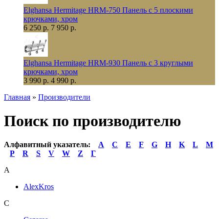
Elghansa Hermitage HRM-750 Панель с 5 плоскими
крючками, хром
6 250 р.
7 950 р.
Elghansa Hermitage HRM-930 Панель с 3 круглыми
крючками, хром
3 990 р.
4 990 р.
Главная
»
Производители
Поиск по производителю
Алфавитный указатель:
A
C
E
F
G
H
K
L
M
P
R
S
V
W
Z
Г
A
AlexKros
C