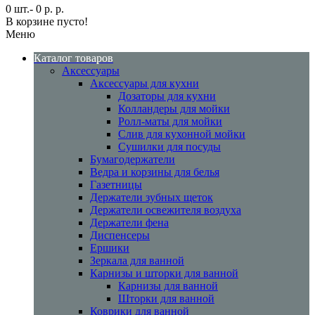
0 шт.- 0 р. р.
В корзине пусто!
Меню
Каталог товаров
Аксессуары
Аксессуары для кухни
Дозаторы для кухни
Колландеры для мойки
Ролл-маты для мойки
Слив для кухонной мойки
Сушилки для посуды
Бумагодержатели
Ведра и корзины для белья
Газетницы
Держатели зубных щеток
Держатели освежителя воздуха
Держатели фена
Диспенсеры
Ершики
Зеркала для ванной
Карнизы и шторки для ванной
Карнизы для ванной
Шторки для ванной
Коврики для ванной