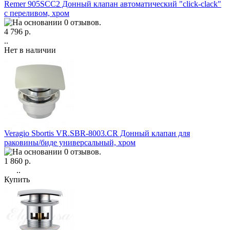
Remer 905SCC2 Донный клапан автоматический "click-clack"
с переливом, хром
4 796 р.
..
Нет в наличии
Veragio Sbortis VR.SBR-8003.CR Донный клапан для
раковины/биде универсальный, хром
1 860 р.
..
Купить