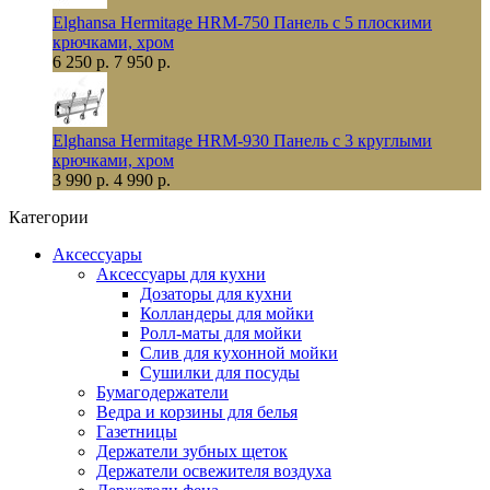
Elghansa Hermitage HRM-750 Панель с 5 плоскими
крючками, хром
6 250 р.
7 950 р.
Elghansa Hermitage HRM-930 Панель с 3 круглыми
крючками, хром
3 990 р.
4 990 р.
Категории
Аксессуары
Аксессуары для кухни
Дозаторы для кухни
Колландеры для мойки
Ролл-маты для мойки
Слив для кухонной мойки
Сушилки для посуды
Бумагодержатели
Ведра и корзины для белья
Газетницы
Держатели зубных щеток
Держатели освежителя воздуха