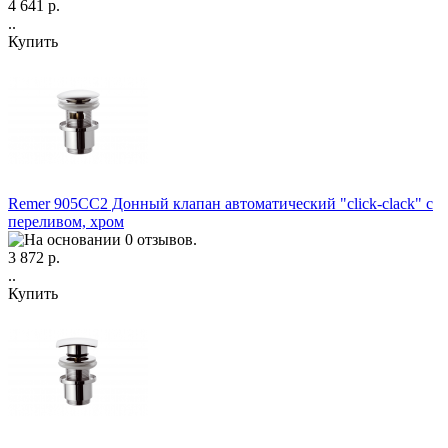
4 641 р.
..
Купить
Remer 905CC2 Донный клапан автоматический "click-clack" с
переливом, хром
3 872 р.
..
Купить