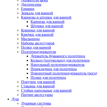
Держатели фена
Диспенсеры
Ершики
Зеркала для ванной
Карнизы и шторки для ванной
Карнизы для ванной
Шторки для ванной
Коврики для ванной
Крючки для ванной
Мыльницы
Наборы аксессуаров
Полки для ванной
Полотенцедержатели
Держатель бумажного полотенца
Кольцо (полукольцо) для полотенца
Напольный полотенцедержатель
Перекладина для полотенца
Поворотный полотенцедержатель (рога)
Полки для полотенца
Поручни для ванной
Стаканы для ванной
Стойки напольные для ванной
Прочие аксессуары
Душ
Душевые системы