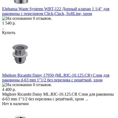
Elghansa Waste Systems WBT-122 Донный клапан 1 1/4" для
раковины с переливом Click-Clack, SoftLine, хром
1 540 р.
..
Купить
Migliore Ricambi Daisy 17950 (ML.RIC-10.125.CR) Слив для
раковины d-63 mm 1"1/2 без перелива с решёткой, хром
4 400 р.
Migliore Ricambi Daisy ML.RIC-10.125.CR Слив для раковины
d-63 mm 1"1/2 без перелива с решёткой, хром ..
Нет в наличии