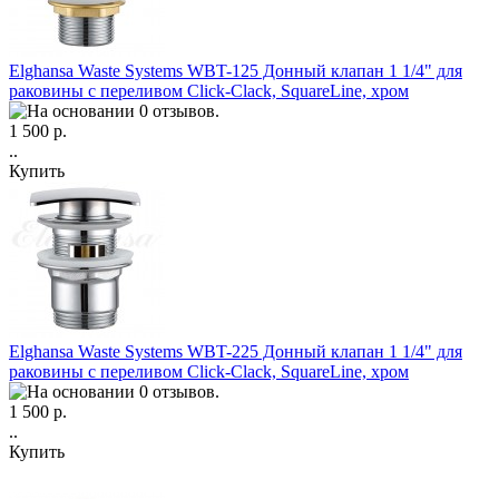
Elghansa Waste Systems WBT-125 Донный клапан 1 1/4" для
раковины с переливом Click-Clack, SquareLine, хром
1 500 р.
..
Купить
Elghansa Waste Systems WBT-225 Донный клапан 1 1/4" для
раковины с переливом Click-Clack, SquareLine, хром
1 500 р.
..
Купить