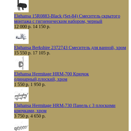
Elghansa 15R0883-Black (Set-84) Смеситель скрытого
монтажа с гигиеническим набором, черный
12 000 р.
14 150 р.
Elghansa Berkshire 2372743 Смеситель для ванной, хром
15 550 р.
17 105 р.
Elghansa Hermitage HRM-700 Крючок
одинарный,плоский, хром
1 550 р.
1 950 р.
Elghansa Hermitage HRM-730 Панель с 3 плоскими
крючками, хром
3 750 р.
4 650 р.