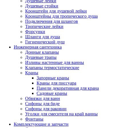
Душевые лейки
Душевые стойки
Кронштейн для душевой лейки
Кронштейны для тропического душа
Подключения для шлангов
Тропические лейки
Форсунки
Шланги для душа
Гигиенический душ
Инженерная сантехника
Донные клапаны
Душевые трапы
Изливы настенные для ванны
Клапаны термостатические
Краны
Запорные краны
Краны для писсуара
Панели декоративная для крана
Садовые краны
Обвязки для ванн
Сифоны для биде
Сифоны для раковин
Уголки для смесителя на край ванны
Фонтаны
Комплектующие и запчасти