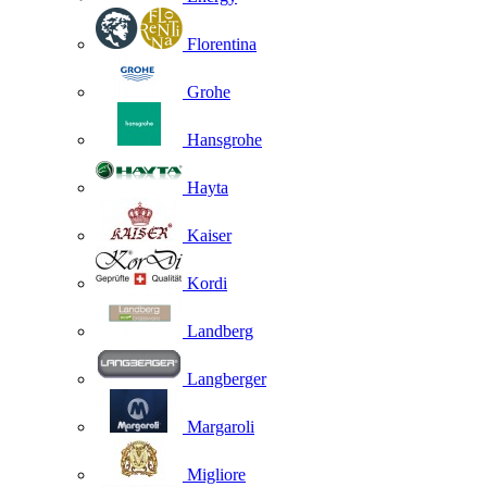
Florentina
Grohe
Hansgrohe
Hayta
Kaiser
Kordi
Landberg
Langberger
Margaroli
Migliore