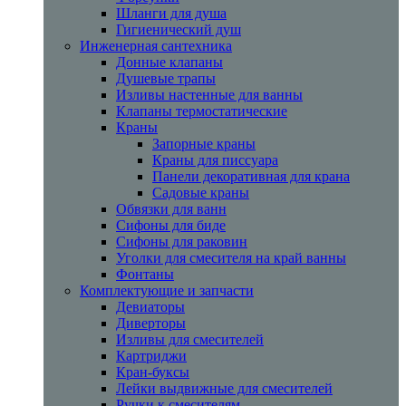
Шланги для душа
Гигиенический душ
Инженерная сантехника
Донные клапаны
Душевые трапы
Изливы настенные для ванны
Клапаны термостатические
Краны
Запорные краны
Краны для писсуара
Панели декоративная для крана
Садовые краны
Обвязки для ванн
Сифоны для биде
Сифоны для раковин
Уголки для смесителя на край ванны
Фонтаны
Комплектующие и запчасти
Девиаторы
Диверторы
Изливы для смесителей
Картриджи
Кран-буксы
Лейки выдвижные для смесителей
Ручки к смесителям