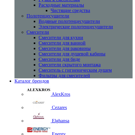
Расходные материалы
Чистящие средства
Полотенцесушители
Водяные полотенцесушители
Электрические полотенцесушители
Смесители
Смесители для кухни
Смесители для ванной
Смесители для раковины
Смесители для душевой кабины
Смесители для биде
Смесители скрытого монтажа
Смеситель с гигиеническим душем
Фильтры для смесителей
Каталог брендов
AlexKros
Cezares
Elghansa
Energy