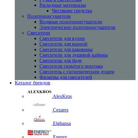
Расходные материалы
Чистящие средства
Полотенцесушители
Водяные полотенцесушители
Электрические полотенцесушители
Смесители
Смесители для кухни
Смесители для ванной
Смесители для раковины
Смесители для душевой кабины
Смесители для биде
Смесители скрытого монтажа
Смеситель с гигиеническим душем
Фильтры для смесителей
Каталог брендов
AlexKros
Cezares
Elghansa
Energy