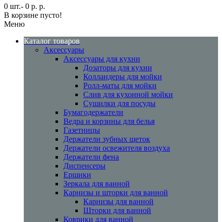
0 шт.- 0 р. р.
В корзине пусто!
Меню
Каталог товаров
Аксессуары
Аксессуары для кухни
Дозаторы для кухни
Колландеры для мойки
Ролл-маты для мойки
Слив для кухонной мойки
Сушилки для посуды
Бумагодержатели
Ведра и корзины для белья
Газетницы
Держатели зубных щеток
Держатели освежителя воздуха
Держатели фена
Диспенсеры
Ершики
Зеркала для ванной
Карнизы и шторки для ванной
Карнизы для ванной
Шторки для ванной
Коврики для ванной