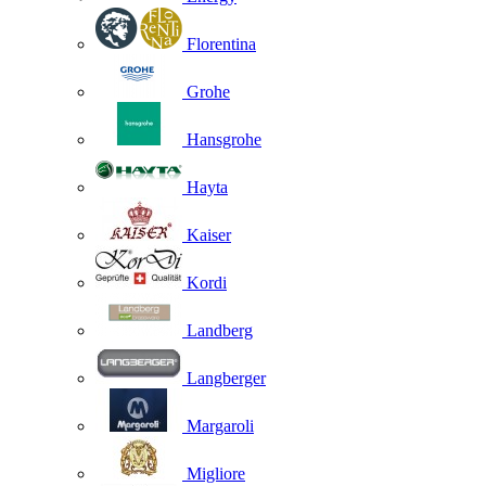
Florentina
Grohe
Hansgrohe
Hayta
Kaiser
Kordi
Landberg
Langberger
Margaroli
Migliore