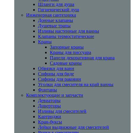
Шланги для душа
Гигиенический душ
Инженерная сантехника
Донные клапаны
Душевые трапы
Изливы настенные для ванны
Клапаны термостатические
Краны
Запорные краны
Краны для писсуара
Панели декоративная для крана
Садовые краны
Обвязки для ванн
Сифоны для биде
Сифоны для раковин
Уголки для смесителя на край ванны
Фонтаны
Комплектующие и запчасти
Девиаторы
Диверторы
Изливы для смесителей
Картриджи
Кран-буксы
Лейки выдвижные для смесителей
Ручки к смесителям