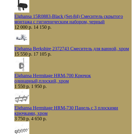
Elghansa 15R0883-Black (Set-84) Смеситель скрытого
монтажа с гигиеническим набором, черный
12 000 р.
14 150 р.
Elghansa Berkshire 2372743 Смеситель для ванной, хром
15 550 р.
17 105 р.
Elghansa Hermitage HRM-700 Крючок
одинарный,плоский, хром
1 550 р.
1 950 р.
Elghansa Hermitage HRM-730 Панель с 3 плоскими
крючками, хром
3 750 р.
4 650 р.