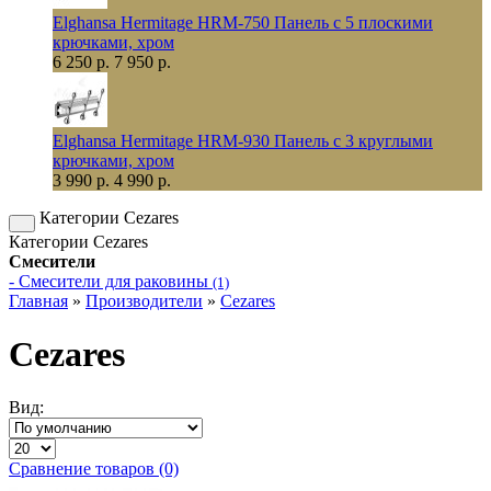
Elghansa Hermitage HRM-750 Панель с 5 плоскими
крючками, хром
6 250 р.
7 950 р.
Elghansa Hermitage HRM-930 Панель с 3 круглыми
крючками, хром
3 990 р.
4 990 р.
Категории Cezares
Категории Cezares
Смесители
- Смесители для раковины
(1)
Главная
»
Производители
»
Cezares
Cezares
Вид:
Сравнение товаров (0)