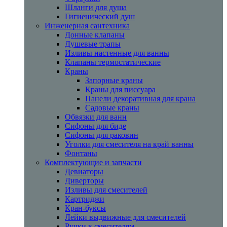
Шланги для душа
Гигиенический душ
Инженерная сантехника
Донные клапаны
Душевые трапы
Изливы настенные для ванны
Клапаны термостатические
Краны
Запорные краны
Краны для писсуара
Панели декоративная для крана
Садовые краны
Обвязки для ванн
Сифоны для биде
Сифоны для раковин
Уголки для смесителя на край ванны
Фонтаны
Комплектующие и запчасти
Девиаторы
Диверторы
Изливы для смесителей
Картриджи
Кран-буксы
Лейки выдвижные для смесителей
Ручки к смесителям