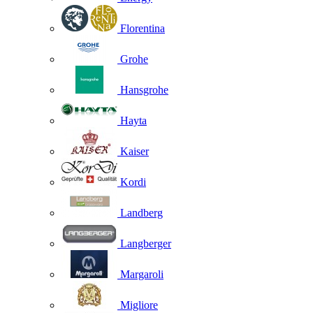
Florentina
Grohe
Hansgrohe
Hayta
Kaiser
Kordi
Landberg
Langberger
Margaroli
Migliore