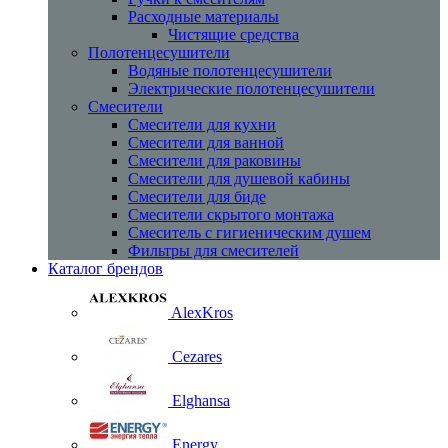
Расходные материалы
Чистящие средства
Полотенцесушители
Водяные полотенцесушители
Электрические полотенцесушители
Смесители
Смесители для кухни
Смесители для ванной
Смесители для раковины
Смесители для душевой кабины
Смесители для биде
Смесители скрытого монтажа
Смеситель с гигиеническим душем
Фильтры для смесителей
Каталог брендов
AlexKros
Cezares
Elghansa
Energy