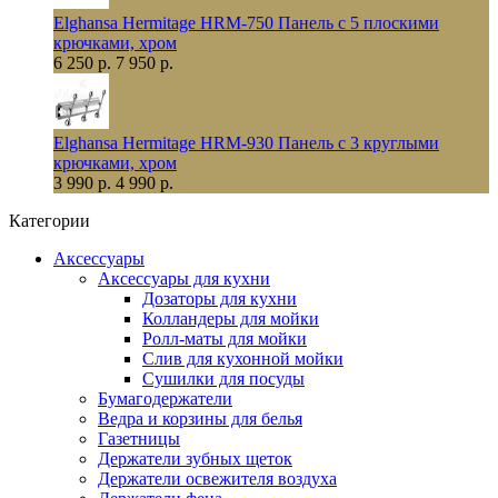
Elghansa Hermitage HRM-750 Панель с 5 плоскими
крючками, хром
6 250 р.
7 950 р.
Elghansa Hermitage HRM-930 Панель с 3 круглыми
крючками, хром
3 990 р.
4 990 р.
Категории
Аксессуары
Аксессуары для кухни
Дозаторы для кухни
Колландеры для мойки
Ролл-маты для мойки
Слив для кухонной мойки
Сушилки для посуды
Бумагодержатели
Ведра и корзины для белья
Газетницы
Держатели зубных щеток
Держатели освежителя воздуха