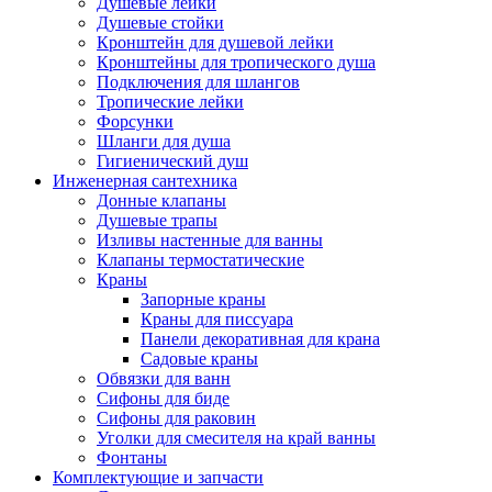
Душевые лейки
Душевые стойки
Кронштейн для душевой лейки
Кронштейны для тропического душа
Подключения для шлангов
Тропические лейки
Форсунки
Шланги для душа
Гигиенический душ
Инженерная сантехника
Донные клапаны
Душевые трапы
Изливы настенные для ванны
Клапаны термостатические
Краны
Запорные краны
Краны для писсуара
Панели декоративная для крана
Садовые краны
Обвязки для ванн
Сифоны для биде
Сифоны для раковин
Уголки для смесителя на край ванны
Фонтаны
Комплектующие и запчасти