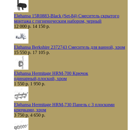
Elghansa 15R0883-Black (Set-84) Смеситель скрытого
монтажа с гигиеническим набором, черный
12 000 р.
14 150 р.
Elghansa Berkshire 2372743 Смеситель для ванной, хром
15 550 р.
17 105 р.
Elghansa Hermitage HRM-700 Крючок
одинарный,плоский, хром
1 550 р.
1 950 р.
Elghansa Hermitage HRM-730 Панель с 3 плоскими
крючками, хром
3 750 р.
4 650 р.