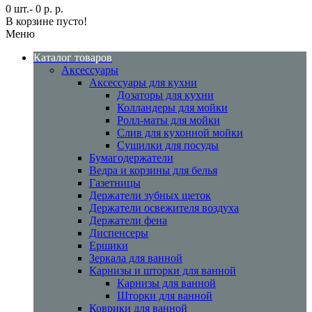
0 шт.- 0 р. р.
В корзине пусто!
Меню
Каталог товаров
Аксессуары
Аксессуары для кухни
Дозаторы для кухни
Колландеры для мойки
Ролл-маты для мойки
Слив для кухонной мойки
Сушилки для посуды
Бумагодержатели
Ведра и корзины для белья
Газетницы
Держатели зубных щеток
Держатели освежителя воздуха
Держатели фена
Диспенсеры
Ершики
Зеркала для ванной
Карнизы и шторки для ванной
Карнизы для ванной
Шторки для ванной
Коврики для ванной