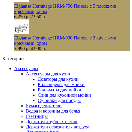
Elghansa Hermitage HRM-750 Панель с 5 плоскими
крючками, хром
6 250 р.
7 950 р.
Elghansa Hermitage HRM-930 Панель с 3 круглыми
крючками, хром
3 990 р.
4 990 р.
Категории
Аксессуары
Аксессуары для кухни
Дозаторы для кухни
Колландеры для мойки
Ролл-маты для мойки
Слив для кухонной мойки
Сушилки для посуды
Бумагодержатели
Ведра и корзины для белья
Газетницы
Держатели зубных щеток
Держатели освежителя воздуха