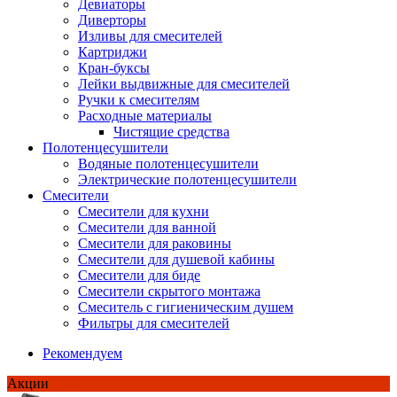
Девиаторы
Диверторы
Изливы для смесителей
Картриджи
Кран-буксы
Лейки выдвижные для смесителей
Ручки к смесителям
Расходные материалы
Чистящие средства
Полотенцесушители
Водяные полотенцесушители
Электрические полотенцесушители
Смесители
Смесители для кухни
Смесители для ванной
Смесители для раковины
Смесители для душевой кабины
Смесители для биде
Смесители скрытого монтажа
Смеситель с гигиеническим душем
Фильтры для смесителей
Рекомендуем
Акции