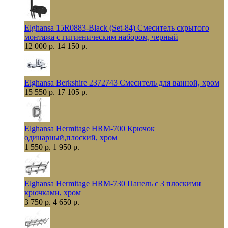
Elghansa 15R0883-Black (Set-84) Смеситель скрытого
монтажа с гигиеническим набором, черный
12 000 р.
14 150 р.
Elghansa Berkshire 2372743 Смеситель для ванной, хром
15 550 р.
17 105 р.
Elghansa Hermitage HRM-700 Крючок
одинарный,плоский, хром
1 550 р.
1 950 р.
Elghansa Hermitage HRM-730 Панель с 3 плоскими
крючками, хром
3 750 р.
4 650 р.