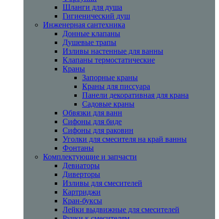
Шланги для душа
Гигиенический душ
Инженерная сантехника
Донные клапаны
Душевые трапы
Изливы настенные для ванны
Клапаны термостатические
Краны
Запорные краны
Краны для писсуара
Панели декоративная для крана
Садовые краны
Обвязки для ванн
Сифоны для биде
Сифоны для раковин
Уголки для смесителя на край ванны
Фонтаны
Комплектующие и запчасти
Девиаторы
Диверторы
Изливы для смесителей
Картриджи
Кран-буксы
Лейки выдвижные для смесителей
Ручки к смесителям