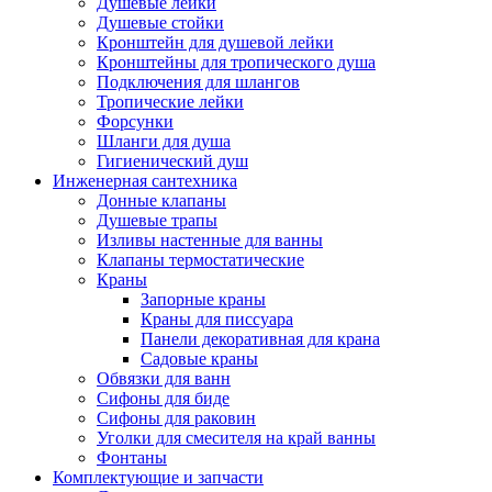
Душевые лейки
Душевые стойки
Кронштейн для душевой лейки
Кронштейны для тропического душа
Подключения для шлангов
Тропические лейки
Форсунки
Шланги для душа
Гигиенический душ
Инженерная сантехника
Донные клапаны
Душевые трапы
Изливы настенные для ванны
Клапаны термостатические
Краны
Запорные краны
Краны для писсуара
Панели декоративная для крана
Садовые краны
Обвязки для ванн
Сифоны для биде
Сифоны для раковин
Уголки для смесителя на край ванны
Фонтаны
Комплектующие и запчасти