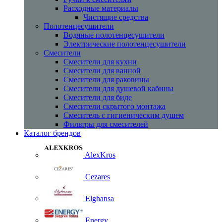
Расходные материалы
Чистящие средства
Полотенцесушители
Водяные полотенцесушители
Электрические полотенцесушители
Смесители
Смесители для кухни
Смесители для ванной
Смесители для раковины
Смесители для душевой кабины
Смесители для биде
Смесители скрытого монтажа
Смеситель с гигиеническим душем
Фильтры для смесителей
Каталог брендов
AlexKros
Cezares
Elghansa
Energy