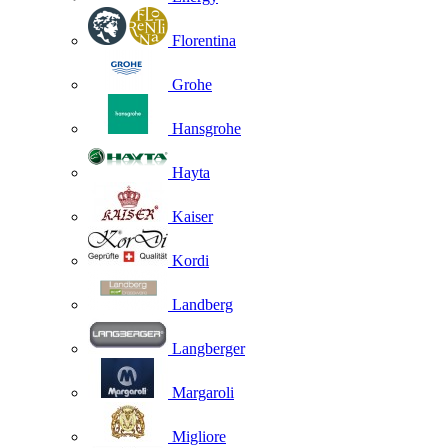
Florentina
Grohe
Hansgrohe
Hayta
Kaiser
Kordi
Landberg
Langberger
Margaroli
Migliore