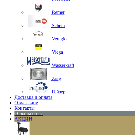
Remer
Schein
Veragio
Viega
Wasserkraft
Zorg
Гейзер
Доставка и оплата
О магазине
Контакты
Отзывы о нас
АКЦИИ