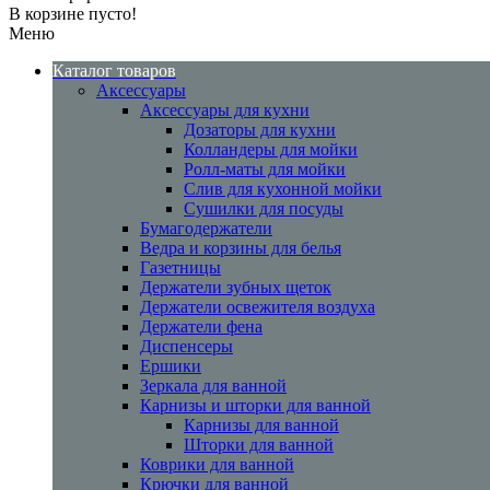
В корзине пусто!
Меню
Каталог товаров
Аксессуары
Аксессуары для кухни
Дозаторы для кухни
Колландеры для мойки
Ролл-маты для мойки
Слив для кухонной мойки
Сушилки для посуды
Бумагодержатели
Ведра и корзины для белья
Газетницы
Держатели зубных щеток
Держатели освежителя воздуха
Держатели фена
Диспенсеры
Ершики
Зеркала для ванной
Карнизы и шторки для ванной
Карнизы для ванной
Шторки для ванной
Коврики для ванной
Крючки для ванной