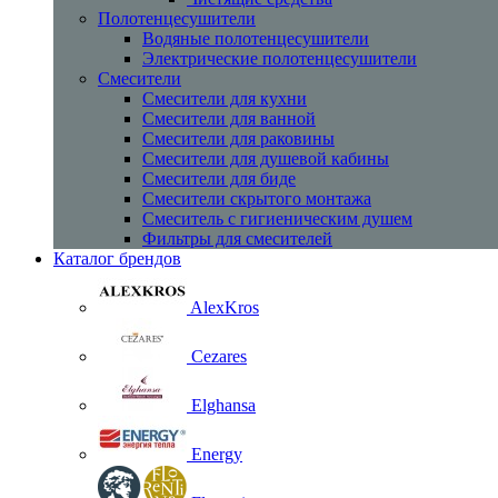
Полотенцесушители
Водяные полотенцесушители
Электрические полотенцесушители
Смесители
Смесители для кухни
Смесители для ванной
Смесители для раковины
Смесители для душевой кабины
Смесители для биде
Смесители скрытого монтажа
Смеситель с гигиеническим душем
Фильтры для смесителей
Каталог брендов
AlexKros
Cezares
Elghansa
Energy