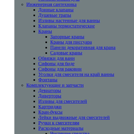
Инженерная сантехника
Донные клапаны
Душевые трапы
Изливы настенные для ванны
Клапаны термостатические
Краны
Запорные краны
Краны для писсуара
Панели декоративная для крана
Садовые краны
Обвязки для ванн
Сифоны для биде
Сифоны для раковин
Уголки для смесителя на край ванны
Фонтаны
Комплектующие и запчасти
Девиаторы
Диверторы
Изливы для смесителей
Картриджи
Кран-буксы
Лейки выдвижные для смесителей
Ручки к смесителям
Расходные материалы
Чистящие средства