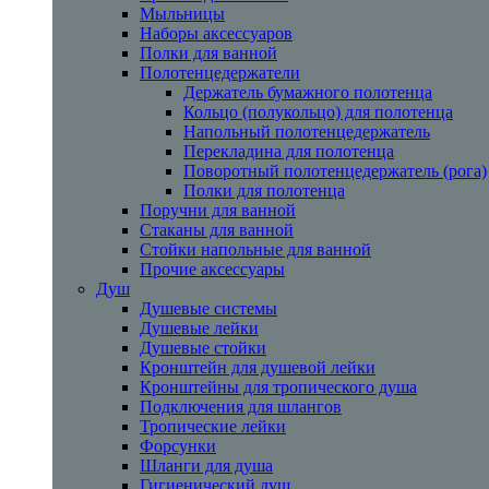
Мыльницы
Наборы аксессуаров
Полки для ванной
Полотенцедержатели
Держатель бумажного полотенца
Кольцо (полукольцо) для полотенца
Напольный полотенцедержатель
Перекладина для полотенца
Поворотный полотенцедержатель (рога)
Полки для полотенца
Поручни для ванной
Стаканы для ванной
Стойки напольные для ванной
Прочие аксессуары
Душ
Душевые системы
Душевые лейки
Душевые стойки
Кронштейн для душевой лейки
Кронштейны для тропического душа
Подключения для шлангов
Тропические лейки
Форсунки
Шланги для душа
Гигиенический душ