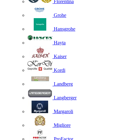
Florentina
Grohe
Hansgrohe
Hayta
Kaiser
Kordi
Landberg
Langberger
Margaroli
Migliore
ProFactor