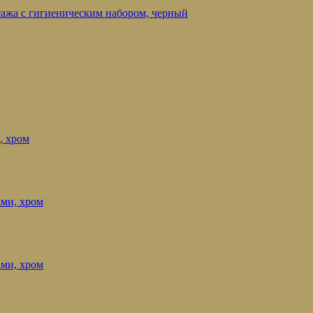
нтажа с гигиеническим набором, черный
, хром
ами, хром
ами, хром