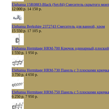
Elghansa 15R0883-Black (Set-84) Смеситель скрытого мо
12 000 р.
14 150 р.
Elghansa Berkshire 2372743 Смеситель для ванной, хром
15 550 р.
17 105 р.
Elghansa Hermitage HRM-700 Крючок одинарный,плоский
1 550 р.
1 950 р.
Elghansa Hermitage HRM-730 Панель с 3 плоскими крючк
3 750 р.
4 650 р.
Elghansa Hermitage HRM-750 Панель с 5 плоскими крючк
6 250 р.
7 950 р.