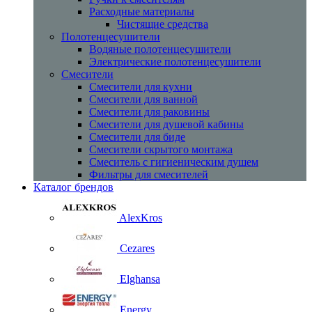
Расходные материалы
Чистящие средства
Полотенцесушители
Водяные полотенцесушители
Электрические полотенцесушители
Смесители
Смесители для кухни
Смесители для ванной
Смесители для раковины
Смесители для душевой кабины
Смесители для биде
Смесители скрытого монтажа
Смеситель с гигиеническим душем
Фильтры для смесителей
Каталог брендов
AlexKros
Cezares
Elghansa
Energy