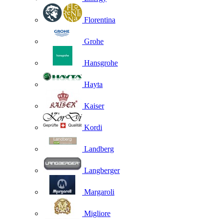
Florentina
Grohe
Hansgrohe
Hayta
Kaiser
Kordi
Landberg
Langberger
Margaroli
Migliore