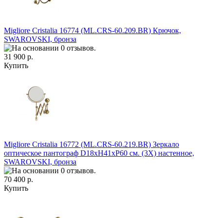
Migliore Cristalia 16774 (ML.CRS-60.209.BR) Крючок,
SWAROVSKI, бронза
31 900 р.
Купить
Migliore Cristalia 16772 (ML.CRS-60.219.BR) Зеркало
оптическое пантограф D18xH41xP60 см. (3Х) настенное,
SWAROVSKI, бронза
70 400 р.
Купить