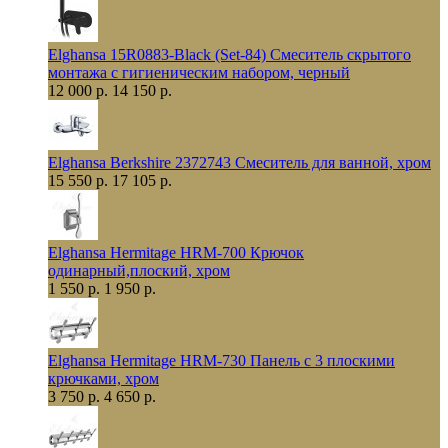
Elghansa 15R0883-Black (Set-84) Смеситель скрытого
монтажа с гигиеническим набором, черный
12 000 р.
14 150 р.
Elghansa Berkshire 2372743 Смеситель для ванной, хром
15 550 р.
17 105 р.
Elghansa Hermitage HRM-700 Крючок
одинарный,плоский, хром
1 550 р.
1 950 р.
Elghansa Hermitage HRM-730 Панель с 3 плоскими
крючками, хром
3 750 р.
4 650 р.