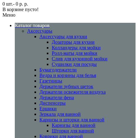
0 шт.- 0 р. р.
В корзине пусто!
Меню
Каталог товаров
Аксессуары
Аксессуары для кухни
Дозаторы для кухни
Колландеры для мойки
Ролл-маты для мойки
Слив для кухонной мойки
Сушилки для посуды
Бумагодержатели
Ведра и корзины для белья
Газетницы
Держатели зубных щеток
Держатели освежителя воздуха
Держатели фена
Диспенсеры
Ершики
Зеркала для ванной
Карнизы и шторки для ванной
Карнизы для ванной
Шторки для ванной
Коврики для ванной