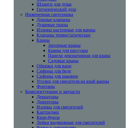
Шланги для душа
Гигиенический душ
Инженерная сантехника
Донные клапаны
Душевые трапы
Изливы настенные для ванны
Клапаны термостатические
Краны
Запорные краны
Краны для писсуара
Панели декоративная для крана
Садовые краны
Обвязки для ванн
Сифоны для биде
Сифоны для раковин
Уголки для смесителя на край ванны
Фонтаны
Комплектующие и запчасти
Девиаторы
Диверторы
Изливы для смесителей
Картриджи
Кран-буксы
Лейки выдвижные для смесителей
Ручки к смесителям