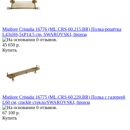
Migliore Cristalia 16776 (ML.CRS-60.215.BR) Полка-решётка
L43xH6,5xP14.5 cm, SWAROVSKI, бронза
45 650 р.
Купить
Migliore Cristalia 16775 (ML.CRS-60.220.BR) Полка c галереей
L60 см, crackle стекло/SWAROVSKI, бронза
67 100 р.
Купить