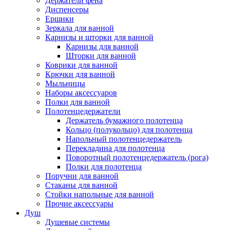
Держатели фена
Диспенсеры
Ершики
Зеркала для ванной
Карнизы и шторки для ванной
Карнизы для ванной
Шторки для ванной
Коврики для ванной
Крючки для ванной
Мыльницы
Наборы аксессуаров
Полки для ванной
Полотенцедержатели
Держатель бумажного полотенца
Кольцо (полукольцо) для полотенца
Напольный полотенцедержатель
Перекладина для полотенца
Поворотный полотенцедержатель (рога)
Полки для полотенца
Поручни для ванной
Стаканы для ванной
Стойки напольные для ванной
Прочие аксессуары
Душ
Душевые системы