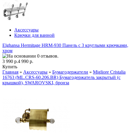
Аксессуары
Крючки для ванной
Elghansa Hermitage HRM-930 Панель с 3 круглыми крючками,
хром
3 990 р.
4 990 р.
Купить
Главная
»
Аксессуары
»
Бумагодержатели
»
Migliore Cristalia
16763 (ML.CRS-60.206.BR) Бумагодержатель закрытый (с
крышкой), SWAROVSKI, бронза