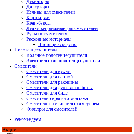
Девиаторы
Диверторы
Изливы для смесителей
Картриджи
Кран-буксы
Лейки выдвижные для смесителей
Ручки к смесителям
Расходные материалы
Чистящие средства
Полотенцесушители
Водяные полотенцесушители
Электрические полотенцесушители
Смесители
Смесители для кухни
Смесители для ванной
Смесители для раковины
Смесители для душевой кабины
Смесители для биде
Смесители скрытого монтажа
Смеситель с гигиеническим душем
Фильтры для смесителей
Рекомендуем
Акции