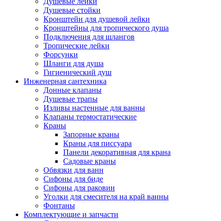
Душевые лейки
Душевые стойки
Кронштейн для душевой лейки
Кронштейны для тропического душа
Подключения для шлангов
Тропические лейки
Форсунки
Шланги для душа
Гигиенический душ
Инженерная сантехника
Донные клапаны
Душевые трапы
Изливы настенные для ванны
Клапаны термостатические
Краны
Запорные краны
Краны для писсуара
Панели декоративная для крана
Садовые краны
Обвязки для ванн
Сифоны для биде
Сифоны для раковин
Уголки для смесителя на край ванны
Фонтаны
Комплектующие и запчасти