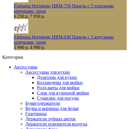
Elghansa Hermitage HRM-750 Панель с 5 плоскими
крючками, хром
6 250 р.
7 950 р.
Elghansa Hermitage HRM-930 Панель с 3 круглыми
крючками, хром
3 990 р.
4 990 р.
Категории
Аксессуары
Аксессуары для кухни
Дозаторы для кухни
Колландеры для мойки
Ролл-маты для мойки
Слив для кухонной мойки
Сушилки для посуды
Бумагодержатели
Ведра и корзины для белья
Газетницы
Держатели зубных щеток
Держатели освежителя воздуха