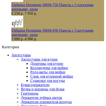
Elghansa Hermitage HRM-750 Панель с 5 плоскими
крючками, хром
6 250 р.
7 950 р.
Elghansa Hermitage HRM-930 Панель с 3 круглыми
крючками, хром
3 990 р.
4 990 р.
Категории
Аксессуары
Аксессуары для кухни
Дозаторы для кухни
Колландеры для мойки
Ролл-маты для мойки
Слив для кухонной мойки
Сушилки для посуды
Бумагодержатели
Ведра и корзины для белья
Газетницы
Держатели зубных щеток
Держатели освежителя воздуха