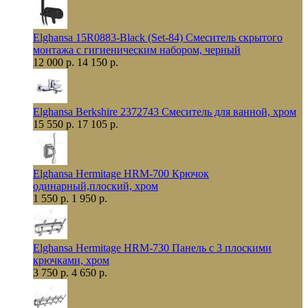
Elghansa 15R0883-Black (Set-84) Смеситель скрытого
монтажа с гигиеническим набором, черный
12 000 р.
14 150 р.
Elghansa Berkshire 2372743 Смеситель для ванной, хром
15 550 р.
17 105 р.
Elghansa Hermitage HRM-700 Крючок
одинарный,плоский, хром
1 550 р.
1 950 р.
Elghansa Hermitage HRM-730 Панель с 3 плоскими
крючками, хром
3 750 р.
4 650 р.