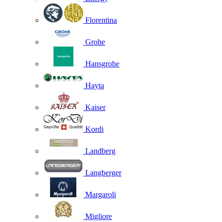
Florentina
Grohe
Hansgrohe
Hayta
Kaiser
Kordi
Landberg
Langberger
Margaroli
Migliore