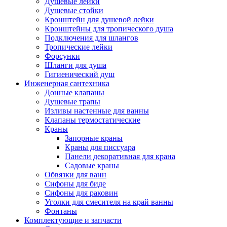
Душевые лейки
Душевые стойки
Кронштейн для душевой лейки
Кронштейны для тропического душа
Подключения для шлангов
Тропические лейки
Форсунки
Шланги для душа
Гигиенический душ
Инженерная сантехника
Донные клапаны
Душевые трапы
Изливы настенные для ванны
Клапаны термостатические
Краны
Запорные краны
Краны для писсуара
Панели декоративная для крана
Садовые краны
Обвязки для ванн
Сифоны для биде
Сифоны для раковин
Уголки для смесителя на край ванны
Фонтаны
Комплектующие и запчасти