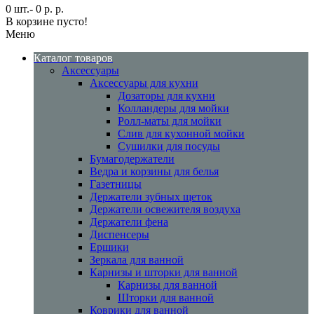
0 шт.- 0 р. р.
В корзине пусто!
Меню
Каталог товаров
Аксессуары
Аксессуары для кухни
Дозаторы для кухни
Колландеры для мойки
Ролл-маты для мойки
Слив для кухонной мойки
Сушилки для посуды
Бумагодержатели
Ведра и корзины для белья
Газетницы
Держатели зубных щеток
Держатели освежителя воздуха
Держатели фена
Диспенсеры
Ершики
Зеркала для ванной
Карнизы и шторки для ванной
Карнизы для ванной
Шторки для ванной
Коврики для ванной