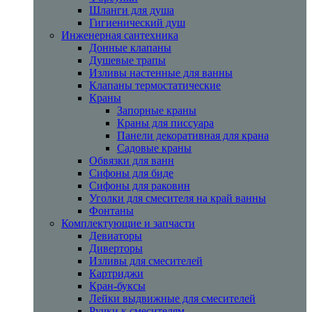
Шланги для душа
Гигиенический душ
Инженерная сантехника
Донные клапаны
Душевые трапы
Изливы настенные для ванны
Клапаны термостатические
Краны
Запорные краны
Краны для писсуара
Панели декоративная для крана
Садовые краны
Обвязки для ванн
Сифоны для биде
Сифоны для раковин
Уголки для смесителя на край ванны
Фонтаны
Комплектующие и запчасти
Девиаторы
Диверторы
Изливы для смесителей
Картриджи
Кран-буксы
Лейки выдвижные для смесителей
Ручки к смесителям