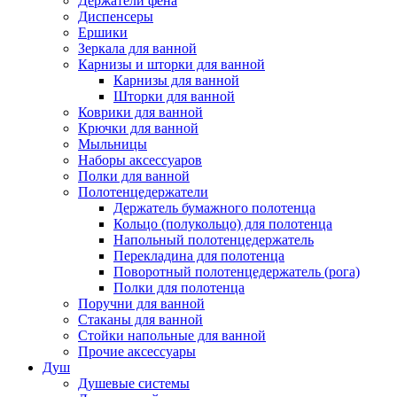
Держатели фена
Диспенсеры
Ершики
Зеркала для ванной
Карнизы и шторки для ванной
Карнизы для ванной
Шторки для ванной
Коврики для ванной
Крючки для ванной
Мыльницы
Наборы аксессуаров
Полки для ванной
Полотенцедержатели
Держатель бумажного полотенца
Кольцо (полукольцо) для полотенца
Напольный полотенцедержатель
Перекладина для полотенца
Поворотный полотенцедержатель (рога)
Полки для полотенца
Поручни для ванной
Стаканы для ванной
Стойки напольные для ванной
Прочие аксессуары
Душ
Душевые системы