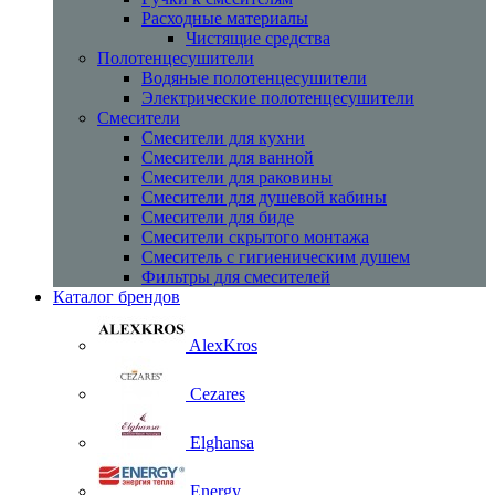
Расходные материалы
Чистящие средства
Полотенцесушители
Водяные полотенцесушители
Электрические полотенцесушители
Смесители
Смесители для кухни
Смесители для ванной
Смесители для раковины
Смесители для душевой кабины
Смесители для биде
Смесители скрытого монтажа
Смеситель с гигиеническим душем
Фильтры для смесителей
Каталог брендов
AlexKros
Cezares
Elghansa
Energy