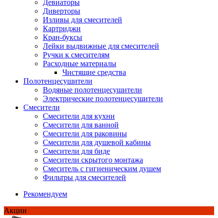
Девиаторы
Диверторы
Изливы для смесителей
Картриджи
Кран-буксы
Лейки выдвижные для смесителей
Ручки к смесителям
Расходные материалы
Чистящие средства
Полотенцесушители
Водяные полотенцесушители
Электрические полотенцесушители
Смесители
Смесители для кухни
Смесители для ванной
Смесители для раковины
Смесители для душевой кабины
Смесители для биде
Смесители скрытого монтажа
Смеситель с гигиеническим душем
Фильтры для смесителей
Рекомендуем
Акции