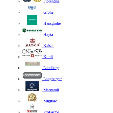
Florentina
Grohe
Hansgrohe
Hayta
Kaiser
Kordi
Landberg
Langberger
Margaroli
Migliore
ProFactor