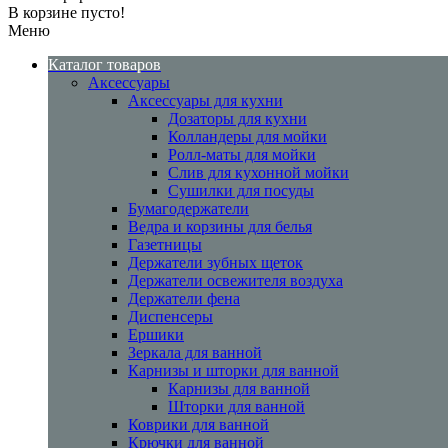
В корзине пусто!
Меню
Каталог товаров
Аксессуары
Аксессуары для кухни
Дозаторы для кухни
Колландеры для мойки
Ролл-маты для мойки
Слив для кухонной мойки
Сушилки для посуды
Бумагодержатели
Ведра и корзины для белья
Газетницы
Держатели зубных щеток
Держатели освежителя воздуха
Держатели фена
Диспенсеры
Ершики
Зеркала для ванной
Карнизы и шторки для ванной
Карнизы для ванной
Шторки для ванной
Коврики для ванной
Крючки для ванной