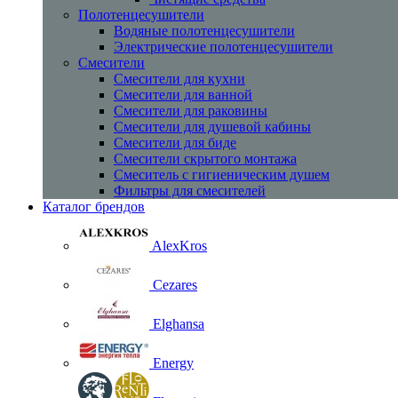
Полотенцесушители
Водяные полотенцесушители
Электрические полотенцесушители
Смесители
Смесители для кухни
Смесители для ванной
Смесители для раковины
Смесители для душевой кабины
Смесители для биде
Смесители скрытого монтажа
Смеситель с гигиеническим душем
Фильтры для смесителей
Каталог брендов
AlexKros
Cezares
Elghansa
Energy