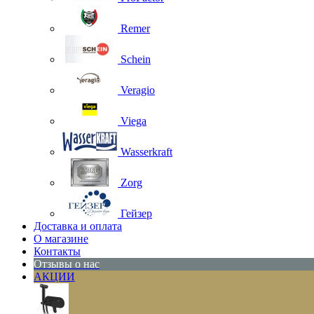
Remer
Schein
Veragio
Viega
Wasserkraft
Zorg
Гейзер
Доставка и оплата
О магазине
Контакты
Отзывы о нас
АКЦИИ