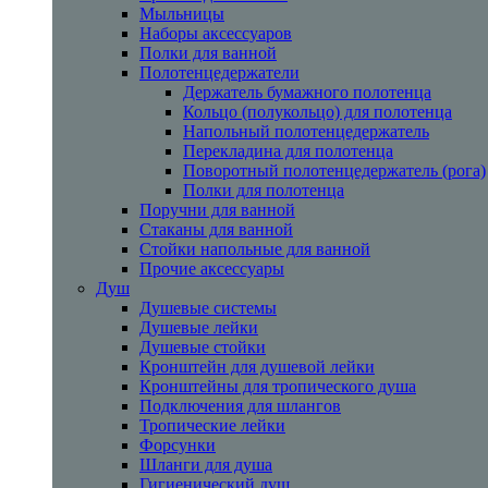
Мыльницы
Наборы аксессуаров
Полки для ванной
Полотенцедержатели
Держатель бумажного полотенца
Кольцо (полукольцо) для полотенца
Напольный полотенцедержатель
Перекладина для полотенца
Поворотный полотенцедержатель (рога)
Полки для полотенца
Поручни для ванной
Стаканы для ванной
Стойки напольные для ванной
Прочие аксессуары
Душ
Душевые системы
Душевые лейки
Душевые стойки
Кронштейн для душевой лейки
Кронштейны для тропического душа
Подключения для шлангов
Тропические лейки
Форсунки
Шланги для душа
Гигиенический душ