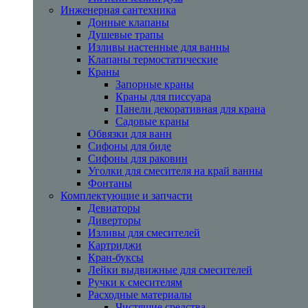
Инженерная сантехника
Донные клапаны
Душевые трапы
Изливы настенные для ванны
Клапаны термостатические
Краны
Запорные краны
Краны для писсуара
Панели декоративная для крана
Садовые краны
Обвязки для ванн
Сифоны для биде
Сифоны для раковин
Уголки для смесителя на край ванны
Фонтаны
Комплектующие и запчасти
Девиаторы
Диверторы
Изливы для смесителей
Картриджи
Кран-буксы
Лейки выдвижные для смесителей
Ручки к смесителям
Расходные материалы
Чистящие средства