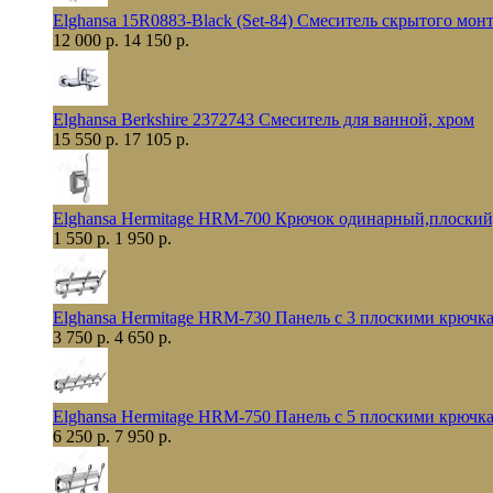
Elghansa 15R0883-Black (Set-84) Смеситель скрытого мо
12 000 р.
14 150 р.
Elghansa Berkshire 2372743 Смеситель для ванной, хром
15 550 р.
17 105 р.
Elghansa Hermitage HRM-700 Крючок одинарный,плоский
1 550 р.
1 950 р.
Elghansa Hermitage HRM-730 Панель с 3 плоскими крючк
3 750 р.
4 650 р.
Elghansa Hermitage HRM-750 Панель с 5 плоскими крючк
6 250 р.
7 950 р.