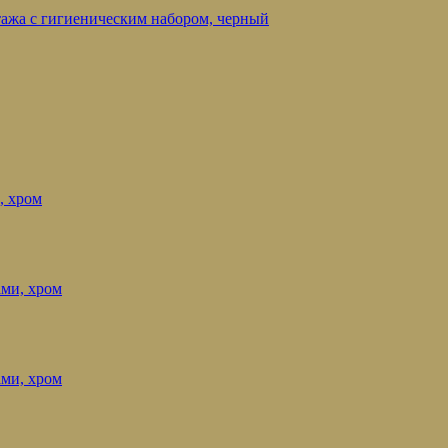
нтажа с гигиеническим набором, черный
, хром
ами, хром
ами, хром