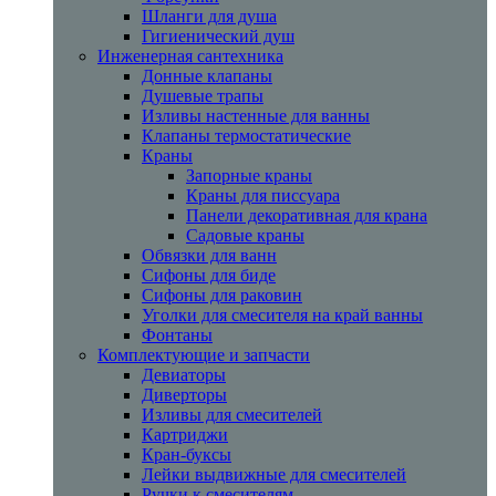
Шланги для душа
Гигиенический душ
Инженерная сантехника
Донные клапаны
Душевые трапы
Изливы настенные для ванны
Клапаны термостатические
Краны
Запорные краны
Краны для писсуара
Панели декоративная для крана
Садовые краны
Обвязки для ванн
Сифоны для биде
Сифоны для раковин
Уголки для смесителя на край ванны
Фонтаны
Комплектующие и запчасти
Девиаторы
Диверторы
Изливы для смесителей
Картриджи
Кран-буксы
Лейки выдвижные для смесителей
Ручки к смесителям