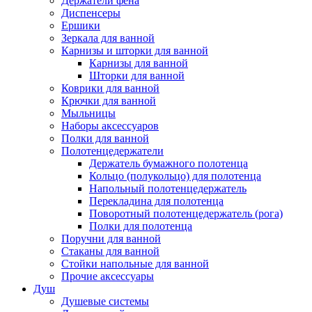
Держатели фена
Диспенсеры
Ершики
Зеркала для ванной
Карнизы и шторки для ванной
Карнизы для ванной
Шторки для ванной
Коврики для ванной
Крючки для ванной
Мыльницы
Наборы аксессуаров
Полки для ванной
Полотенцедержатели
Держатель бумажного полотенца
Кольцо (полукольцо) для полотенца
Напольный полотенцедержатель
Перекладина для полотенца
Поворотный полотенцедержатель (рога)
Полки для полотенца
Поручни для ванной
Стаканы для ванной
Стойки напольные для ванной
Прочие аксессуары
Душ
Душевые системы