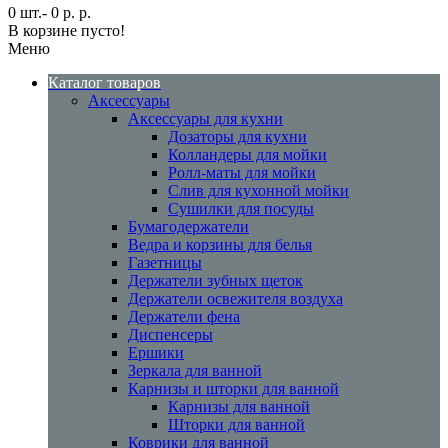
0 шт.- 0 р. р.
В корзине пусто!
Меню
Каталог товаров
Аксессуары
Аксессуары для кухни
Дозаторы для кухни
Колландеры для мойки
Ролл-маты для мойки
Слив для кухонной мойки
Сушилки для посуды
Бумагодержатели
Ведра и корзины для белья
Газетницы
Держатели зубных щеток
Держатели освежителя воздуха
Держатели фена
Диспенсеры
Ершики
Зеркала для ванной
Карнизы и шторки для ванной
Карнизы для ванной
Шторки для ванной
Коврики для ванной