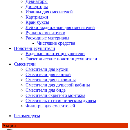
Девиаторы
Диверторы
Изливы для смесителей
Картриджи
Кран-буксы
Лейки выдвижные для смесителей
Ручки к смесителям
Расходные материалы
Чистящие средства
Полотенцесушители
Водяные полотенцесушители
Электрические полотенцесушители
Смесители
Смесители для кухни
Смесители для ванной
Смесители для раковины
Смесители для душевой кабины
Смесители для биде
Смесители скрытого монтажа
Смеситель с гигиеническим душем
Фильтры для смесителей
Рекомендуем
Акции