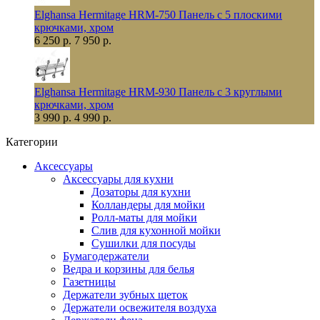
Elghansa Hermitage HRM-750 Панель с 5 плоскими
крючками, хром
6 250 р.
7 950 р.
Elghansa Hermitage HRM-930 Панель с 3 круглыми
крючками, хром
3 990 р.
4 990 р.
Категории
Аксессуары
Аксессуары для кухни
Дозаторы для кухни
Колландеры для мойки
Ролл-маты для мойки
Слив для кухонной мойки
Сушилки для посуды
Бумагодержатели
Ведра и корзины для белья
Газетницы
Держатели зубных щеток
Держатели освежителя воздуха