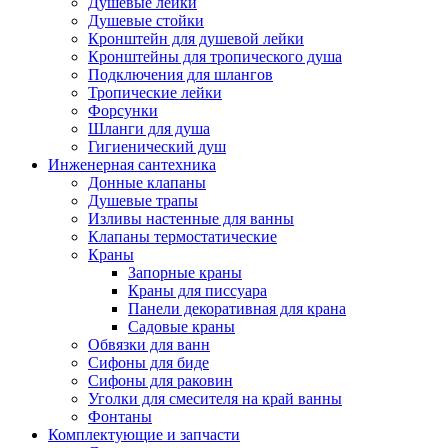
Душевые лейки
Душевые стойки
Кронштейн для душевой лейки
Кронштейны для тропического душа
Подключения для шлангов
Тропические лейки
Форсунки
Шланги для душа
Гигиенический душ
Инженерная сантехника
Донные клапаны
Душевые трапы
Изливы настенные для ванны
Клапаны термостатические
Краны
Запорные краны
Краны для писсуара
Панели декоративная для крана
Садовые краны
Обвязки для ванн
Сифоны для биде
Сифоны для раковин
Уголки для смесителя на край ванны
Фонтаны
Комплектующие и запчасти