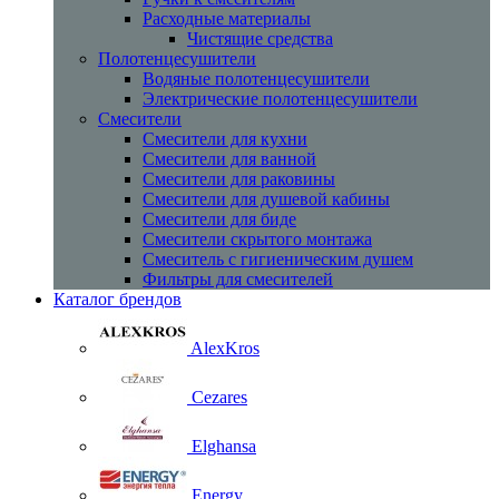
Расходные материалы
Чистящие средства
Полотенцесушители
Водяные полотенцесушители
Электрические полотенцесушители
Смесители
Смесители для кухни
Смесители для ванной
Смесители для раковины
Смесители для душевой кабины
Смесители для биде
Смесители скрытого монтажа
Смеситель с гигиеническим душем
Фильтры для смесителей
Каталог брендов
AlexKros
Cezares
Elghansa
Energy