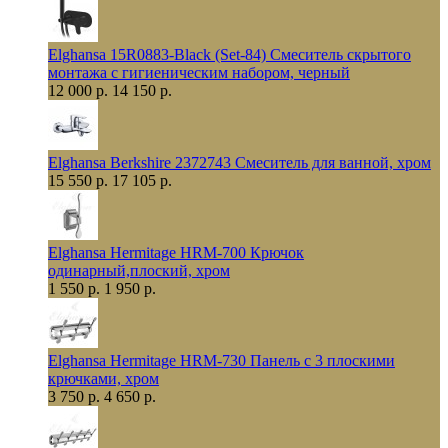
Elghansa 15R0883-Black (Set-84) Смеситель скрытого
монтажа с гигиеническим набором, черный
12 000 р.
14 150 р.
Elghansa Berkshire 2372743 Смеситель для ванной, хром
15 550 р.
17 105 р.
Elghansa Hermitage HRM-700 Крючок
одинарный,плоский, хром
1 550 р.
1 950 р.
Elghansa Hermitage HRM-730 Панель с 3 плоскими
крючками, хром
3 750 р.
4 650 р.