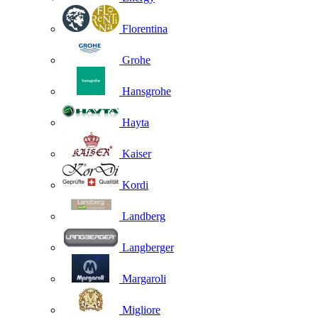
Florentina
Grohe
Hansgrohe
Hayta
Kaiser
Kordi
Landberg
Langberger
Margaroli
Migliore