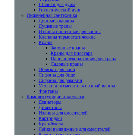
Шланги для душа
Гигиенический душ
Инженерная сантехника
Донные клапаны
Душевые трапы
Изливы настенные для ванны
Клапаны термостатические
Краны
Запорные краны
Краны для писсуара
Панели декоративная для крана
Садовые краны
Обвязки для ванн
Сифоны для биде
Сифоны для раковин
Уголки для смесителя на край ванны
Фонтаны
Комплектующие и запчасти
Девиаторы
Диверторы
Изливы для смесителей
Картриджи
Кран-буксы
Лейки выдвижные для смесителей
Ручки к смесителям