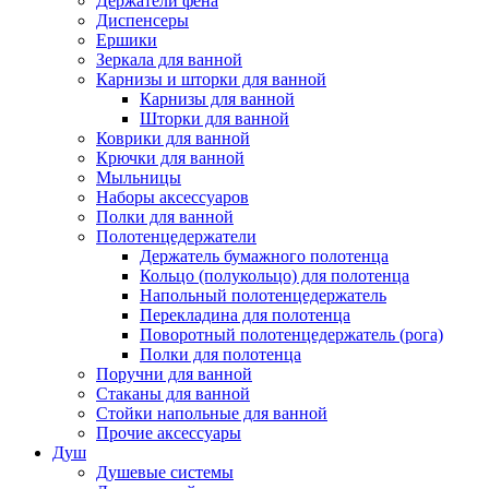
Держатели фена
Диспенсеры
Ершики
Зеркала для ванной
Карнизы и шторки для ванной
Карнизы для ванной
Шторки для ванной
Коврики для ванной
Крючки для ванной
Мыльницы
Наборы аксессуаров
Полки для ванной
Полотенцедержатели
Держатель бумажного полотенца
Кольцо (полукольцо) для полотенца
Напольный полотенцедержатель
Перекладина для полотенца
Поворотный полотенцедержатель (рога)
Полки для полотенца
Поручни для ванной
Стаканы для ванной
Стойки напольные для ванной
Прочие аксессуары
Душ
Душевые системы