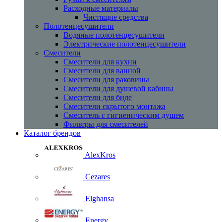
Расходные материалы
Чистящие средства
Полотенцесушители
Водяные полотенцесушители
Электрические полотенцесушители
Смесители
Смесители для кухни
Смесители для ванной
Смесители для раковины
Смесители для душевой кабины
Смесители для биде
Смесители скрытого монтажа
Смеситель с гигиеническим душем
Фильтры для смесителей
Каталог брендов
AlexKros
Cezares
Elghansa
Energy