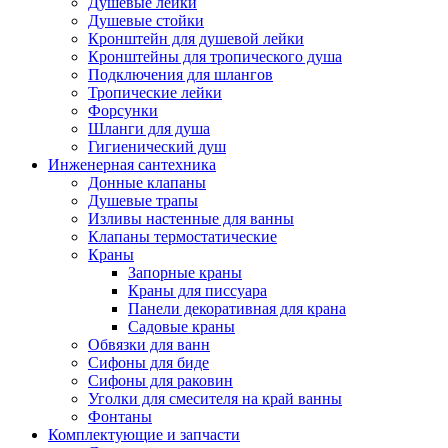
Душевые лейки
Душевые стойки
Кронштейн для душевой лейки
Кронштейны для тропического душа
Подключения для шлангов
Тропические лейки
Форсунки
Шланги для душа
Гигиенический душ
Инженерная сантехника
Донные клапаны
Душевые трапы
Изливы настенные для ванны
Клапаны термостатические
Краны
Запорные краны
Краны для писсуара
Панели декоративная для крана
Садовые краны
Обвязки для ванн
Сифоны для биде
Сифоны для раковин
Уголки для смесителя на край ванны
Фонтаны
Комплектующие и запчасти