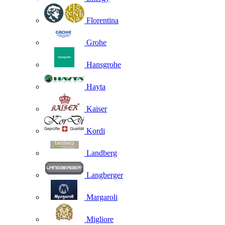
Florentina
Grohe
Hansgrohe
Hayta
Kaiser
Kordi
Landberg
Langberger
Margaroli
Migliore