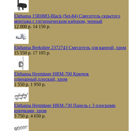
Elghansa 15R0883-Black (Set-84) Смеситель скрытого
монтажа с гигиеническим набором, черный
12 000 р.
14 150 р.
Elghansa Berkshire 2372743 Смеситель для ванной, хром
15 550 р.
17 105 р.
Elghansa Hermitage HRM-700 Крючок
одинарный,плоский, хром
1 550 р.
1 950 р.
Elghansa Hermitage HRM-730 Панель с 3 плоскими
крючками, хром
3 750 р.
4 650 р.