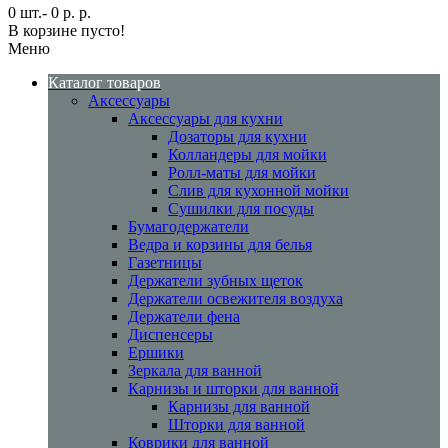
0 шт.- 0 р. р.
В корзине пусто!
Меню
Каталог товаров
Аксессуары
Аксессуары для кухни
Дозаторы для кухни
Колландеры для мойки
Ролл-маты для мойки
Слив для кухонной мойки
Сушилки для посуды
Бумагодержатели
Ведра и корзины для белья
Газетницы
Держатели зубных щеток
Держатели освежителя воздуха
Держатели фена
Диспенсеры
Ершики
Зеркала для ванной
Карнизы и шторки для ванной
Карнизы для ванной
Шторки для ванной
Коврики для ванной