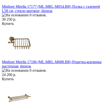
Migliore Mirella 17177 (ML.MRL-M054.BR) Полка c галереей
L58 см, стекло матовое, бронза
30 250 р.
Купить
Migliore Mirella 17186 (ML.MRL-M088.BR) Решетка-корзинка
настенная, бронза
24 200 р.
Купить