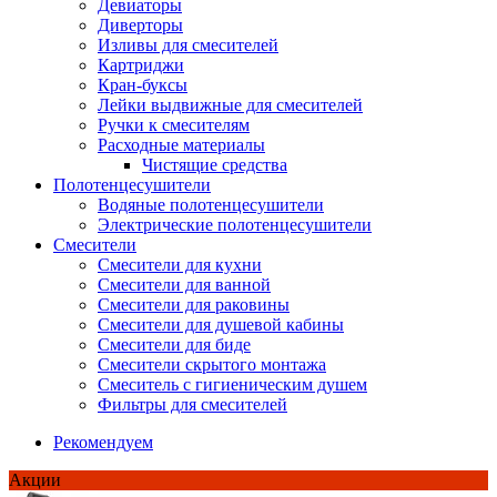
Девиаторы
Диверторы
Изливы для смесителей
Картриджи
Кран-буксы
Лейки выдвижные для смесителей
Ручки к смесителям
Расходные материалы
Чистящие средства
Полотенцесушители
Водяные полотенцесушители
Электрические полотенцесушители
Смесители
Смесители для кухни
Смесители для ванной
Смесители для раковины
Смесители для душевой кабины
Смесители для биде
Смесители скрытого монтажа
Смеситель с гигиеническим душем
Фильтры для смесителей
Рекомендуем
Акции