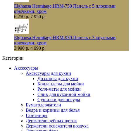
Elghansa Hermitage HRM-750 Панель с 5 плоскими
крючками, хром
6 250 р.
7 950 р.
Elghansa Hermitage HRM-930 Панель с 3 круглыми
крючками, хром
3 990 р.
4 990 р.
Категории
Аксессуары
Аксессуары для кухни
Дозаторы для кухни
Колландеры для мойки
Ролл-маты для мойки
Слив для кухонной мойки
Сушилки для посуды
Бумагодержатели
Ведра и корзины для белья
Газетницы
Держатели зубных щеток
Держатели освежителя воздуха