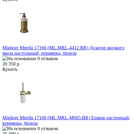
Migliore Mirella 17166 (ML.MRL-4412.ВR) Дозатор жидкого
мыла настольный, керамика, бронза
20 350 р.
Купить
Migliore Mirella 17169 (ML.MRL-M065.BR) Ершик настенный,
керамика, бронза
25 300 р.