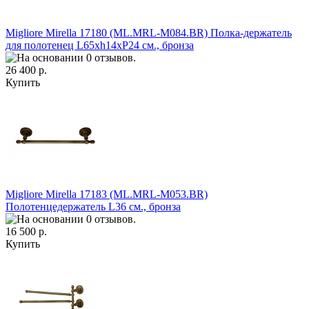
Migliore Mirella 17180 (ML.MRL-M084.BR) Полка-держатель
для полотенец L65хh14xP24 см., бронза
26 400 р.
Купить
Migliore Mirella 17183 (ML.MRL-M053.BR)
Полотенцедержатель L36 см., бронза
16 500 р.
Купить