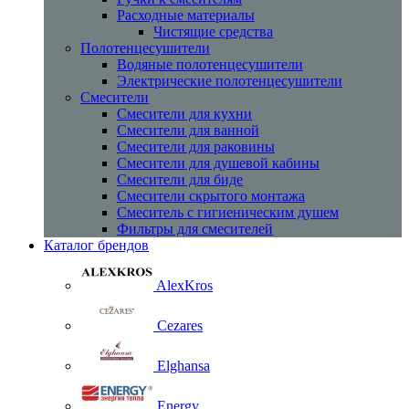
Расходные материалы
Чистящие средства
Полотенцесушители
Водяные полотенцесушители
Электрические полотенцесушители
Смесители
Смесители для кухни
Смесители для ванной
Смесители для раковины
Смесители для душевой кабины
Смесители для биде
Смесители скрытого монтажа
Смеситель с гигиеническим душем
Фильтры для смесителей
Каталог брендов
AlexKros
Cezares
Elghansa
Energy