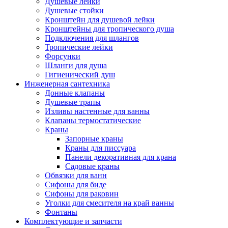
Душевые лейки
Душевые стойки
Кронштейн для душевой лейки
Кронштейны для тропического душа
Подключения для шлангов
Тропические лейки
Форсунки
Шланги для душа
Гигиенический душ
Инженерная сантехника
Донные клапаны
Душевые трапы
Изливы настенные для ванны
Клапаны термостатические
Краны
Запорные краны
Краны для писсуара
Панели декоративная для крана
Садовые краны
Обвязки для ванн
Сифоны для биде
Сифоны для раковин
Уголки для смесителя на край ванны
Фонтаны
Комплектующие и запчасти