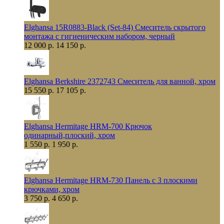
Elghansa 15R0883-Black (Set-84) Смеситель скрытого
монтажа с гигиеническим набором, черный
12 000 р.
14 150 р.
Elghansa Berkshire 2372743 Смеситель для ванной, хром
15 550 р.
17 105 р.
Elghansa Hermitage HRM-700 Крючок
одинарный,плоский, хром
1 550 р.
1 950 р.
Elghansa Hermitage HRM-730 Панель с 3 плоскими
крючками, хром
3 750 р.
4 650 р.