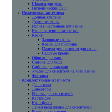
Шланги для душа
Гигиенический душ
Инженерная сантехника
Донные клапаны
Душевые трапы
Изливы настенные для ванны
Клапаны термостатические
Краны
Запорные краны
Краны для писсуара
Панели декоративная для крана
Садовые краны
Обвязки для ванн
Сифоны для биде
Сифоны для раковин
Уголки для смесителя на край ванны
Фонтаны
Комплектующие и запчасти
Девиаторы
Диверторы
Изливы для смесителей
Картриджи
Кран-буксы
Лейки выдвижные для смесителей
Ручки к смесителям