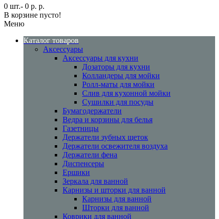
0 шт.- 0 р. р.
В корзине пусто!
Меню
Каталог товаров
Аксессуары
Аксессуары для кухни
Дозаторы для кухни
Колландеры для мойки
Ролл-маты для мойки
Слив для кухонной мойки
Сушилки для посуды
Бумагодержатели
Ведра и корзины для белья
Газетницы
Держатели зубных щеток
Держатели освежителя воздуха
Держатели фена
Диспенсеры
Ершики
Зеркала для ванной
Карнизы и шторки для ванной
Карнизы для ванной
Шторки для ванной
Коврики для ванной