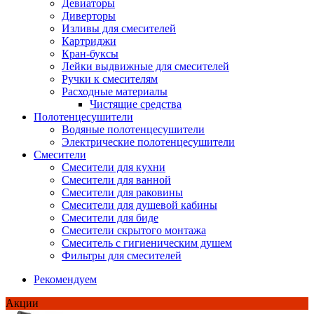
Девиаторы
Диверторы
Изливы для смесителей
Картриджи
Кран-буксы
Лейки выдвижные для смесителей
Ручки к смесителям
Расходные материалы
Чистящие средства
Полотенцесушители
Водяные полотенцесушители
Электрические полотенцесушители
Смесители
Смесители для кухни
Смесители для ванной
Смесители для раковины
Смесители для душевой кабины
Смесители для биде
Смесители скрытого монтажа
Смеситель с гигиеническим душем
Фильтры для смесителей
Рекомендуем
Акции