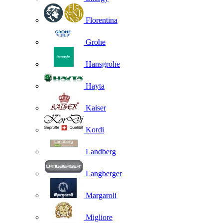
Florentina
Grohe
Hansgrohe
Hayta
Kaiser
Kordi
Landberg
Langberger
Margaroli
Migliore