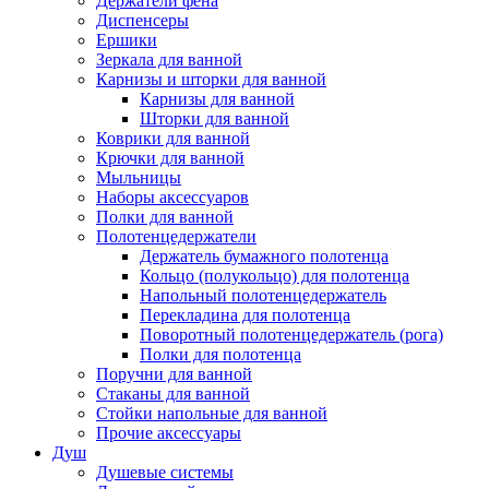
Держатели фена
Диспенсеры
Ершики
Зеркала для ванной
Карнизы и шторки для ванной
Карнизы для ванной
Шторки для ванной
Коврики для ванной
Крючки для ванной
Мыльницы
Наборы аксессуаров
Полки для ванной
Полотенцедержатели
Держатель бумажного полотенца
Кольцо (полукольцо) для полотенца
Напольный полотенцедержатель
Перекладина для полотенца
Поворотный полотенцедержатель (рога)
Полки для полотенца
Поручни для ванной
Стаканы для ванной
Стойки напольные для ванной
Прочие аксессуары
Душ
Душевые системы