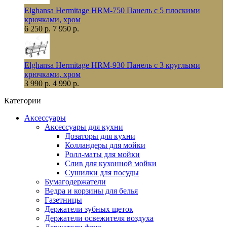
Elghansa Hermitage HRM-750 Панель с 5 плоскими
крючками, хром
6 250 р.
7 950 р.
Elghansa Hermitage HRM-930 Панель с 3 круглыми
крючками, хром
3 990 р.
4 990 р.
Категории
Аксессуары
Аксессуары для кухни
Дозаторы для кухни
Колландеры для мойки
Ролл-маты для мойки
Слив для кухонной мойки
Сушилки для посуды
Бумагодержатели
Ведра и корзины для белья
Газетницы
Держатели зубных щеток
Держатели освежителя воздуха