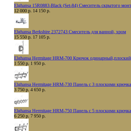
Elghansa 15R0883-Black (Set-84) Смеситель скрытого мо
12 000 р.
14 150 р.
Elghansa Berkshire 2372743 Смеситель для ванной, хром
15 550 р.
17 105 р.
Elghansa Hermitage HRM-700 Крючок одинарный,плоский
1 550 р.
1 950 р.
Elghansa Hermitage HRM-730 Панель с 3 плоскими крючк
3 750 р.
4 650 р.
Elghansa Hermitage HRM-750 Панель с 5 плоскими крючк
6 250 р.
7 950 р.