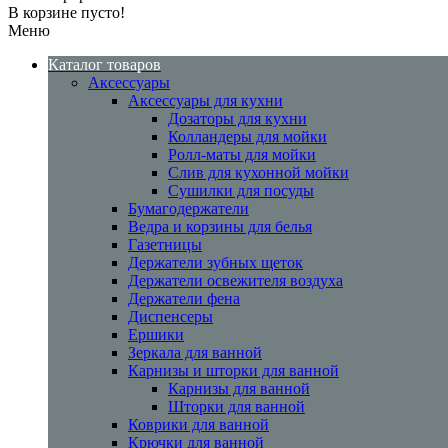
В корзине пусто!
Меню
Каталог товаров
Аксессуары
Аксессуары для кухни
Дозаторы для кухни
Колландеры для мойки
Ролл-маты для мойки
Слив для кухонной мойки
Сушилки для посуды
Бумагодержатели
Ведра и корзины для белья
Газетницы
Держатели зубных щеток
Держатели освежителя воздуха
Держатели фена
Диспенсеры
Ершики
Зеркала для ванной
Карнизы и шторки для ванной
Карнизы для ванной
Шторки для ванной
Коврики для ванной
Крючки для ванной