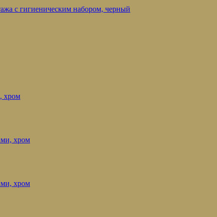
нтажа с гигиеническим набором, черный
, хром
ами, хром
ами, хром