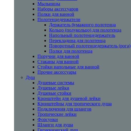
Мыльницы
Наборы аксессуаров
Полки для ванной
Полотенцедержатели
Держатель бумажного полотенца
Кольцо (полукольцо) для полотенца
Напольный полотенцедержатель
Перекладина для полотенца
Поворотный полотенцедержатель (рога)
Полки для полотенца
Поручни для ванной
Стаканы для ванной
Стойки напольные для ванной
Прочие аксессуары
Душ
Душевые системы
Душевые лейки
Душевые стойки
Кронштейн для душевой лейки
Кронштейны для тропического душа
Подключения для шлангов
Тропические лейки
Форсунки
Шланги для душа
Гигиенический душ