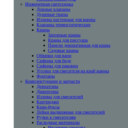
Инженерная сантехника
Донные клапаны
Душевые трапы
Изливы настенные для ванны
Клапаны термостатические
Краны
Запорные краны
Краны для писсуара
Панели декоративная для крана
Садовые краны
Обвязки для ванн
Сифоны для биде
Сифоны для раковин
Уголки для смесителя на край ванны
Фонтаны
Комплектующие и запчасти
Девиаторы
Диверторы
Изливы для смесителей
Картриджи
Кран-буксы
Лейки выдвижные для смесителей
Ручки к смесителям
Расходные материалы
Чистящие средства