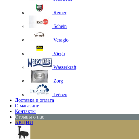
Remer
Schein
Veragio
Viega
Wasserkraft
Zorg
Гейзер
Доставка и оплата
О магазине
Контакты
Отзывы о нас
АКЦИИ