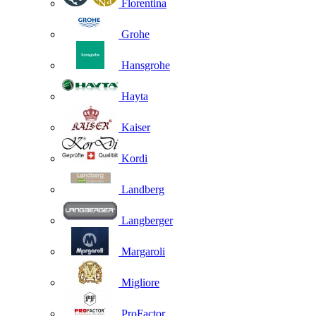
Florentina
Grohe
Hansgrohe
Hayta
Kaiser
Kordi
Landberg
Langberger
Margaroli
Migliore
ProFactor