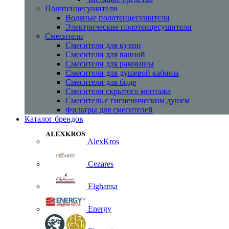
Полотенцесушители
Водяные полотенцесушители
Электрические полотенцесушители
Смесители
Смесители для кухни
Смесители для ванной
Смесители для раковины
Смесители для душевой кабины
Смесители для биде
Смесители скрытого монтажа
Смеситель с гигиеническим душем
Фильтры для смесителей
Каталог брендов
AlexKros
Cezares
Elghansa
Energy