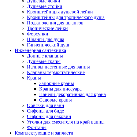
Душевые лейки
Душевые стойки
Кронштейн для душевой лейки
Кронштейны для тропического душа
Подключения для шлангов
Тропические лейки
Форсунки
Шланги для душа
Гигиенический душ
Инженерная сантехника
Донные клапаны
Душевые трапы
Изливы настенные для ванны
Клапаны термостатические
Краны
Запорные краны
Краны для писсуара
Панели декоративная для крана
Садовые краны
Обвязки для ванн
Сифоны для биде
Сифоны для раковин
Уголки для смесителя на край ванны
Фонтаны
Комплектующие и запчасти