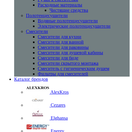
Расходные материалы
Чистящие средства
Полотенцесушители
Водяные полотенцесушители
Электрические полотенцесушители
Смесители
Смесители для кухни
Смесители для ванной
Смесители для раковины
Смесители для душевой кабины
Смесители для биде
Смесители скрытого монтажа
Смеситель с гигиеническим душем
Фильтры для смесителей
Каталог брендов
AlexKros
Cezares
Elghansa
Energy