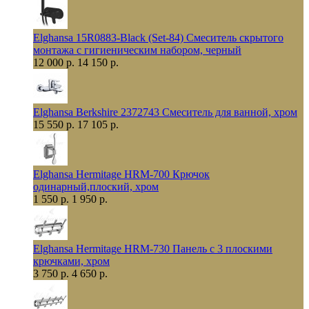
Elghansa 15R0883-Black (Set-84) Смеситель скрытого
монтажа с гигиеническим набором, черный
12 000 р.
14 150 р.
Elghansa Berkshire 2372743 Смеситель для ванной, хром
15 550 р.
17 105 р.
Elghansa Hermitage HRM-700 Крючок
одинарный,плоский, хром
1 550 р.
1 950 р.
Elghansa Hermitage HRM-730 Панель с 3 плоскими
крючками, хром
3 750 р.
4 650 р.