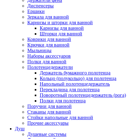
Держатели фена
Диспенсеры
Ершики
Зеркала для ванной
Карнизы и шторки для ванной
Карнизы для ванной
Шторки для ванной
Коврики для ванной
Крючки для ванной
Мыльницы
Наборы аксессуаров
Полки для ванной
Полотенцедержатели
Держатель бумажного полотенца
Кольцо (полукольцо) для полотенца
Напольный полотенцедержатель
Перекладина для полотенца
Поворотный полотенцедержатель (рога)
Полки для полотенца
Поручни для ванной
Стаканы для ванной
Стойки напольные для ванной
Прочие аксессуары
Душ
Душевые системы