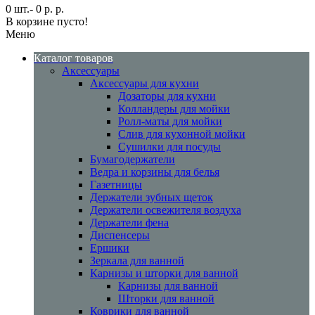
0 шт.- 0 р. р.
В корзине пусто!
Меню
Каталог товаров
Аксессуары
Аксессуары для кухни
Дозаторы для кухни
Колландеры для мойки
Ролл-маты для мойки
Слив для кухонной мойки
Сушилки для посуды
Бумагодержатели
Ведра и корзины для белья
Газетницы
Держатели зубных щеток
Держатели освежителя воздуха
Держатели фена
Диспенсеры
Ершики
Зеркала для ванной
Карнизы и шторки для ванной
Карнизы для ванной
Шторки для ванной
Коврики для ванной