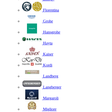
Florentina
Grohe
Hansgrohe
Hayta
Kaiser
Kordi
Landberg
Langberger
Margaroli
Migliore