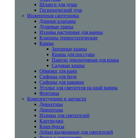
Шланги для душа
Гигиенический душ
Инженерная сантехника
Донные клапаны
Душевые трапы
Изливы настенные для ванны
Клапаны термостатические
Краны
Запорные краны
Краны для писсуара
Панели декоративная для крана
Садовые краны
Обвязки для ванн
Сифоны для биде
Сифоны для раковин
Уголки для смесителя на край ванны
Фонтаны
Комплектующие и запчасти
Девиаторы
Диверторы
Изливы для смесителей
Картриджи
Кран-буксы
Лейки выдвижные для смесителей
Ручки к смесителям