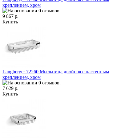
креплением, хром
9 867 р.
Купить
Langberger 72260 Мыльница двойная с настенным
креплением, хром
7 629 р.
Купить