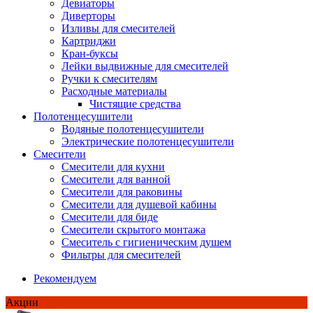
Девиаторы
Диверторы
Изливы для смесителей
Картриджи
Кран-буксы
Лейки выдвижные для смесителей
Ручки к смесителям
Расходные материалы
Чистящие средства
Полотенцесушители
Водяные полотенцесушители
Электрические полотенцесушители
Смесители
Смесители для кухни
Смесители для ванной
Смесители для раковины
Смесители для душевой кабины
Смесители для биде
Смесители скрытого монтажа
Смеситель с гигиеническим душем
Фильтры для смесителей
Рекомендуем
Акции