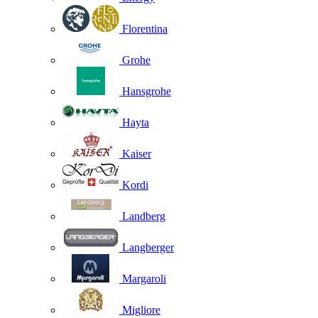
Florentina
Grohe
Hansgrohe
Hayta
Kaiser
Kordi
Landberg
Langberger
Margaroli
Migliore