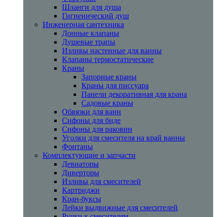
Шланги для душа
Гигиенический душ
Инженерная сантехника
Донные клапаны
Душевые трапы
Изливы настенные для ванны
Клапаны термостатические
Краны
Запорные краны
Краны для писсуара
Панели декоративная для крана
Садовые краны
Обвязки для ванн
Сифоны для биде
Сифоны для раковин
Уголки для смесителя на край ванны
Фонтаны
Комплектующие и запчасти
Девиаторы
Диверторы
Изливы для смесителей
Картриджи
Кран-буксы
Лейки выдвижные для смесителей
Ручки к смесителям