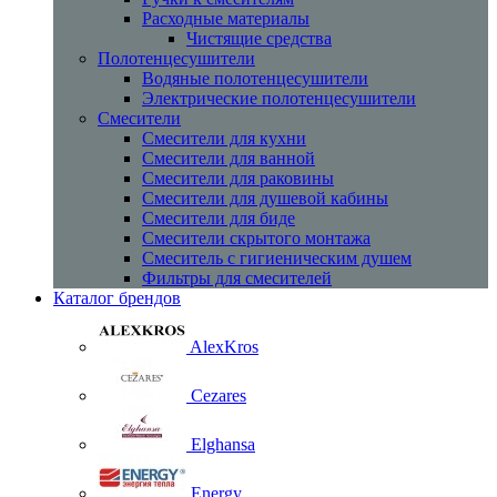
Расходные материалы
Чистящие средства
Полотенцесушители
Водяные полотенцесушители
Электрические полотенцесушители
Смесители
Смесители для кухни
Смесители для ванной
Смесители для раковины
Смесители для душевой кабины
Смесители для биде
Смесители скрытого монтажа
Смеситель с гигиеническим душем
Фильтры для смесителей
Каталог брендов
AlexKros
Cezares
Elghansa
Energy