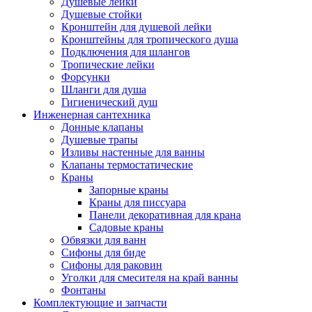
Душевые лейки
Душевые стойки
Кронштейн для душевой лейки
Кронштейны для тропического душа
Подключения для шлангов
Тропические лейки
Форсунки
Шланги для душа
Гигиенический душ
Инженерная сантехника
Донные клапаны
Душевые трапы
Изливы настенные для ванны
Клапаны термостатические
Краны
Запорные краны
Краны для писсуара
Панели декоративная для крана
Садовые краны
Обвязки для ванн
Сифоны для биде
Сифоны для раковин
Уголки для смесителя на край ванны
Фонтаны
Комплектующие и запчасти