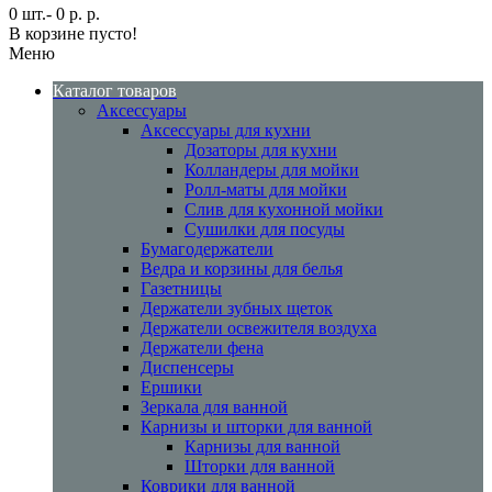
0 шт.- 0 р. р.
В корзине пусто!
Меню
Каталог товаров
Аксессуары
Аксессуары для кухни
Дозаторы для кухни
Колландеры для мойки
Ролл-маты для мойки
Слив для кухонной мойки
Сушилки для посуды
Бумагодержатели
Ведра и корзины для белья
Газетницы
Держатели зубных щеток
Держатели освежителя воздуха
Держатели фена
Диспенсеры
Ершики
Зеркала для ванной
Карнизы и шторки для ванной
Карнизы для ванной
Шторки для ванной
Коврики для ванной