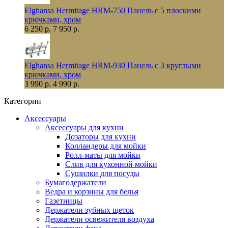
Elghansa Hermitage HRM-750 Панель с 5 плоскими
крючками, хром
6 250 р.
7 950 р.
Elghansa Hermitage HRM-930 Панель с 3 круглыми
крючками, хром
3 990 р.
4 990 р.
Категории
Аксессуары
Аксессуары для кухни
Дозаторы для кухни
Колландеры для мойки
Ролл-маты для мойки
Слив для кухонной мойки
Сушилки для посуды
Бумагодержатели
Ведра и корзины для белья
Газетницы
Держатели зубных щеток
Держатели освежителя воздуха