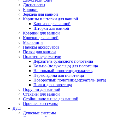
Держатели фена
Диспенсеры
Ершики
Зеркала для ванной
Карнизы и шторки для ванной
Карнизы для ванной
Шторки для ванной
Коврики для ванной
Крючки для ванной
Мыльницы
Наборы аксессуаров
Полки для ванной
Полотенцедержатели
Держатель бумажного полотенца
Кольцо (полукольцо) для полотенца
Напольный полотенцедержатель
Перекладина для полотенца
Поворотный полотенцедержатель (рога)
Полки для полотенца
Поручни для ванной
Стаканы для ванной
Стойки напольные для ванной
Прочие аксессуары
Душ
Душевые системы