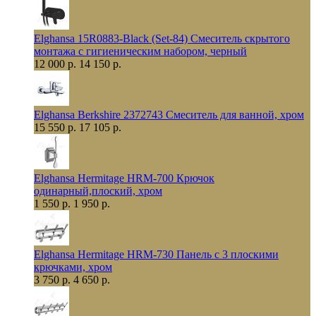
Elghansa 15R0883-Black (Set-84) Смеситель скрытого
монтажа с гигиеническим набором, черный
12 000 р.
14 150 р.
Elghansa Berkshire 2372743 Смеситель для ванной, хром
15 550 р.
17 105 р.
Elghansa Hermitage HRM-700 Крючок
одинарный,плоский, хром
1 550 р.
1 950 р.
Elghansa Hermitage HRM-730 Панель с 3 плоскими
крючками, хром
3 750 р.
4 650 р.