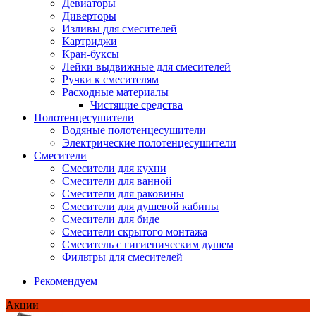
Девиаторы
Диверторы
Изливы для смесителей
Картриджи
Кран-буксы
Лейки выдвижные для смесителей
Ручки к смесителям
Расходные материалы
Чистящие средства
Полотенцесушители
Водяные полотенцесушители
Электрические полотенцесушители
Смесители
Смесители для кухни
Смесители для ванной
Смесители для раковины
Смесители для душевой кабины
Смесители для биде
Смесители скрытого монтажа
Смеситель с гигиеническим душем
Фильтры для смесителей
Рекомендуем
Акции