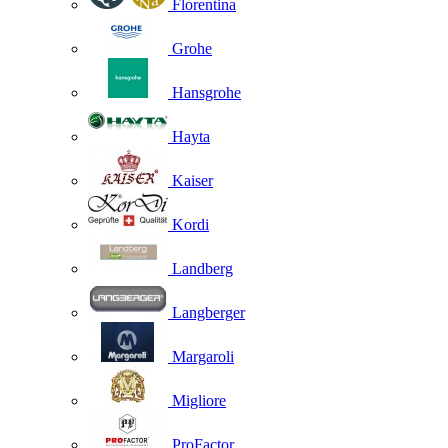
Florentina
Grohe
Hansgrohe
Hayta
Kaiser
Kordi
Landberg
Langberger
Margaroli
Migliore
ProFactor