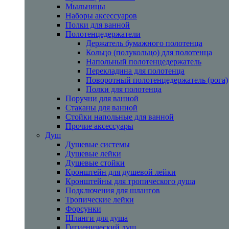
Мыльницы
Наборы аксессуаров
Полки для ванной
Полотенцедержатели
Держатель бумажного полотенца
Кольцо (полукольцо) для полотенца
Напольный полотенцедержатель
Перекладина для полотенца
Поворотный полотенцедержатель (рога)
Полки для полотенца
Поручни для ванной
Стаканы для ванной
Стойки напольные для ванной
Прочие аксессуары
Душ
Душевые системы
Душевые лейки
Душевые стойки
Кронштейн для душевой лейки
Кронштейны для тропического душа
Подключения для шлангов
Тропические лейки
Форсунки
Шланги для душа
Гигиенический душ