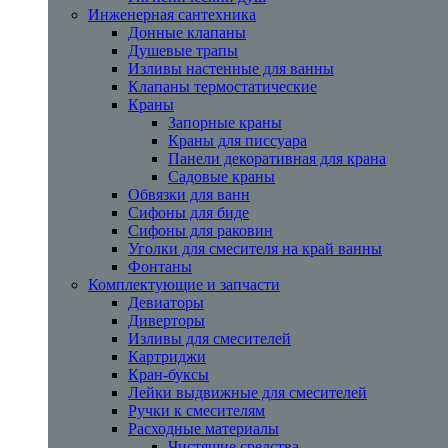
Инженерная сантехника
Донные клапаны
Душевые трапы
Изливы настенные для ванны
Клапаны термостатические
Краны
Запорные краны
Краны для писсуара
Панели декоративная для крана
Садовые краны
Обвязки для ванн
Сифоны для биде
Сифоны для раковин
Уголки для смесителя на край ванны
Фонтаны
Комплектующие и запчасти
Девиаторы
Диверторы
Изливы для смесителей
Картриджи
Кран-буксы
Лейки выдвижные для смесителей
Ручки к смесителям
Расходные материалы
Чистящие средства