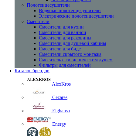
Полотенцесушители
Водяные полотенцесушители
Электрические полотенцесушители
Смесители
Смесители для кухни
Смесители для ванной
Смесители для раковины
Смесители для душевой кабины
Смесители для биде
Смесители скрытого монтажа
Смеситель с гигиеническим душем
Фильтры для смесителей
Каталог брендов
AlexKros
Cezares
Elghansa
Energy