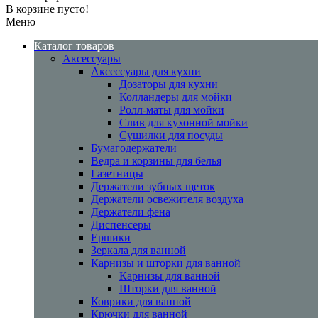
В корзине пусто!
Меню
Каталог товаров
Аксессуары
Аксессуары для кухни
Дозаторы для кухни
Колландеры для мойки
Ролл-маты для мойки
Слив для кухонной мойки
Сушилки для посуды
Бумагодержатели
Ведра и корзины для белья
Газетницы
Держатели зубных щеток
Держатели освежителя воздуха
Держатели фена
Диспенсеры
Ершики
Зеркала для ванной
Карнизы и шторки для ванной
Карнизы для ванной
Шторки для ванной
Коврики для ванной
Крючки для ванной