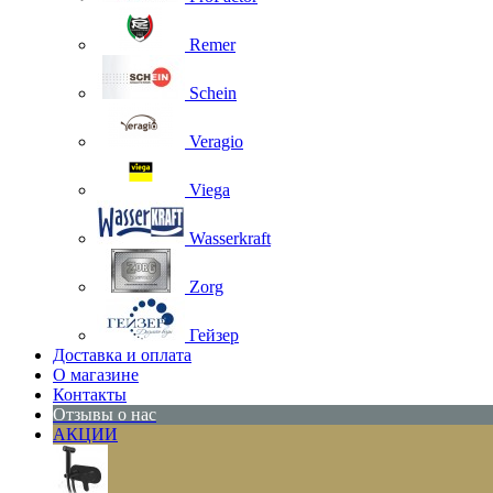
Remer
Schein
Veragio
Viega
Wasserkraft
Zorg
Гейзер
Доставка и оплата
О магазине
Контакты
Отзывы о нас
АКЦИИ