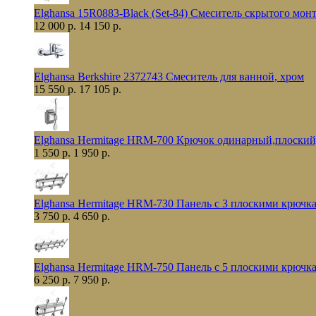
Elghansa 15R0883-Black (Set-84) Смеситель скрытого мо
12 000 р.
14 150 р.
Elghansa Berkshire 2372743 Смеситель для ванной, хром
15 550 р.
17 105 р.
Elghansa Hermitage HRM-700 Крючок одинарный,плоский
1 550 р.
1 950 р.
Elghansa Hermitage HRM-730 Панель с 3 плоскими крючк
3 750 р.
4 650 р.
Elghansa Hermitage HRM-750 Панель с 5 плоскими крючк
6 250 р.
7 950 р.