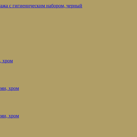
нтажа с гигиеническим набором, черный
, хром
ами, хром
ами, хром