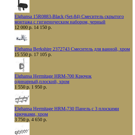
Elghansa 15R0883-Black (Set-84) Смеситель скрытого
монтажа с гигиеническим набором, черный
12 000 р.
14 150 р.
Elghansa Berkshire 2372743 Смеситель для ванной, хром
15 550 р.
17 105 р.
Elghansa Hermitage HRM-700 Крючок
одинарный,плоский, хром
1 550 р.
1 950 р.
Elghansa Hermitage HRM-730 Панель с 3 плоскими
крючками, хром
3 750 р.
4 650 р.