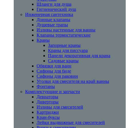
Шланги для душа
Гигиенический душ
Инженерная сантехника
Донные клапаны
Душевые трапы
Изливы настенные для ванны
Клапаны термостатические
Краны
Запорные краны
Краны для писсуара
Панели декоративная для крана
Садовые краны
Обвязки для ванн
Сифоны для биде
Сифоны для раковин
Уголки для смесителя на край ванны
Фонтаны
Комплектующие и запчасти
Девиаторы
Диверторы
Изливы для смесителей
Картриджи
Кран-буксы
Лейки выдвижные для смесителей
Ручки к смесителям