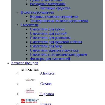
Расходные материалы
Чистящие средства
Полотенцесушители
Водяные полотенцесушители
Электрические полотенцесушители
Смесители
Смесители для кухни
Смесители для ванной
Смесители для раковины
Смесители для душевой кабины
Смесители для биде
Смесители скрытого монтажа
Смеситель с гигиеническим душем
Фильтры для смесителей
Каталог брендов
AlexKros
Cezares
Elghansa
Energy