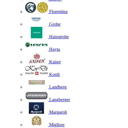
Florentina
Grohe
Hansgrohe
Hayta
Kaiser
Kordi
Landberg
Langberger
Margaroli
Migliore