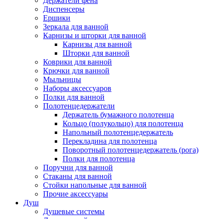
Держатели фена
Диспенсеры
Ершики
Зеркала для ванной
Карнизы и шторки для ванной
Карнизы для ванной
Шторки для ванной
Коврики для ванной
Крючки для ванной
Мыльницы
Наборы аксессуаров
Полки для ванной
Полотенцедержатели
Держатель бумажного полотенца
Кольцо (полукольцо) для полотенца
Напольный полотенцедержатель
Перекладина для полотенца
Поворотный полотенцедержатель (рога)
Полки для полотенца
Поручни для ванной
Стаканы для ванной
Стойки напольные для ванной
Прочие аксессуары
Душ
Душевые системы