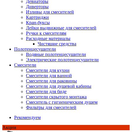
Девиаторы
Диверторы
Изливы для смесителей
Картриджи
Кран-буксы
Лейки выдвижные для смесителей
Ручки к смесителям
Расходные материалы
Чистящие средства
Полотенцесушители
Водяные полотенцесушители
Электрические полотенцесушители
Смесители
Смесители для кухни
Смесители для ванной
Смесители для раковины
Смесители для душевой кабины
Смесители для биде
Смесители скрытого монтажа
Смеситель с гигиеническим душем
Фильтры для смесителей
Рекомендуем
Акции