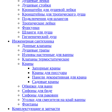
Душевые лейки
Душевые стойки
Кронштейн для душевой лейки
Кронштейны для тропического душа
Подключения для шлангов
Тропические лейки
Форсунки
Шланги для душа
Гигиенический душ
Инженерная сантехника
Донные клапаны
Душевые трапы
Изливы настенные для ванны
Клапаны термостатические
Краны
Запорные краны
Краны для писсуара
Панели декоративная для крана
Садовые краны
Обвязки для ванн
Сифоны для биде
Сифоны для раковин
Уголки для смесителя на край ванны
Фонтаны
Комплектующие и запчасти