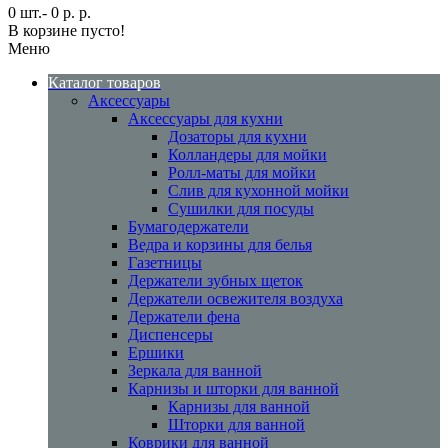
0 шт.- 0 р. р.
В корзине пусто!
Меню
Каталог товаров
Аксессуары
Аксессуары для кухни
Дозаторы для кухни
Колландеры для мойки
Ролл-маты для мойки
Слив для кухонной мойки
Сушилки для посуды
Бумагодержатели
Ведра и корзины для белья
Газетницы
Держатели зубных щеток
Держатели освежителя воздуха
Держатели фена
Диспенсеры
Ершики
Зеркала для ванной
Карнизы и шторки для ванной
Карнизы для ванной
Шторки для ванной
Коврики для ванной