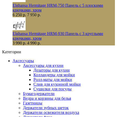
Elghansa Hermitage HRM-750 Панель с 5 плоскими
крючками, хром
6 250 р.
7 950 р.
Elghansa Hermitage HRM-930 Панель с 3 круглыми
крючками, хром
3 990 р.
4 990 р.
Категории
Аксессуары
Аксессуары для кухни
Дозаторы для кухни
Колландеры для мойки
Ролл-маты для мойки
Слив для кухонной мойки
Сушилки для посуды
Бумагодержатели
Ведра и корзины для белья
Газетницы
Держатели зубных щеток
Держатели освежителя воздуха