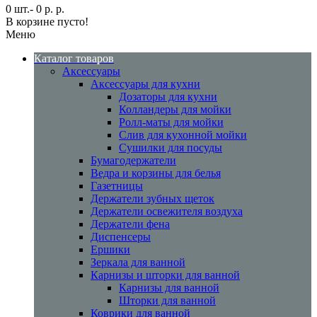
0 шт.- 0 р. р.
В корзине пусто!
Меню
Каталог товаров
Аксессуары
Аксессуары для кухни
Дозаторы для кухни
Колландеры для мойки
Ролл-маты для мойки
Слив для кухонной мойки
Сушилки для посуды
Бумагодержатели
Ведра и корзины для белья
Газетницы
Держатели зубных щеток
Держатели освежителя воздуха
Держатели фена
Диспенсеры
Ершики
Зеркала для ванной
Карнизы и шторки для ванной
Карнизы для ванной
Шторки для ванной
Коврики для ванной