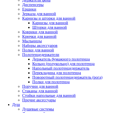
Держатели фена
Диспенсеры
Ершики
Зеркала для ванной
Карнизы и шторки для ванной
Карнизы для ванной
Шторки для ванной
Коврики для ванной
Крючки для ванной
Мыльницы
Наборы аксессуаров
Полки для ванной
Полотенцедержатели
Держатель бумажного полотенца
Кольцо (полукольцо) для полотенца
Напольный полотенцедержатель
Перекладина для полотенца
Поворотный полотенцедержатель (рога)
Полки для полотенца
Поручни для ванной
Стаканы для ванной
Стойки напольные для ванной
Прочие аксессуары
Душ
Душевые системы