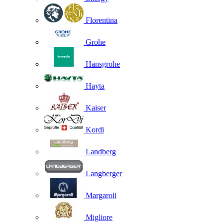
Florentina
Grohe
Hansgrohe
Hayta
Kaiser
Kordi
Landberg
Langberger
Margaroli
Migliore