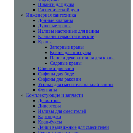
Шланги для душа
Гигиенический душ
Инженерная сантехника
Донные клапаны
Душевые трапы
Изливы настенные для ванны
Клапаны термостатические
Краны
Запорные краны
Краны для писсуара
Панели декоративная для крана
Садовые краны
Обвязки для ванн
Сифоны для биде
Сифоны для раковин
Уголки для смесителя на край ванны
Фонтаны
Комплектующие и запчасти
Девиаторы
Диверторы
Изливы для смесителей
Картриджи
Кран-буксы
Лейки выдвижные для смесителей
Ручки к смесителям