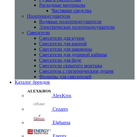
Расходные материалы
Чистящие средства
Полотенцесушители
Водяные полотенцесушители
Электрические полотенцесушители
Смесители
Смесители для кухни
Смесители для ванной
Смесители для раковины
Смесители для душевой кабины
Смесители для биде
Смесители скрытого монтажа
Смеситель с гигиеническим душем
Фильтры для смесителей
Каталог брендов
AlexKros
Cezares
Elghansa
Energy