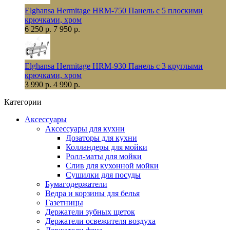
Elghansa Hermitage HRM-750 Панель с 5 плоскими
крючками, хром
6 250 р.
7 950 р.
Elghansa Hermitage HRM-930 Панель с 3 круглыми
крючками, хром
3 990 р.
4 990 р.
Категории
Аксессуары
Аксессуары для кухни
Дозаторы для кухни
Колландеры для мойки
Ролл-маты для мойки
Слив для кухонной мойки
Сушилки для посуды
Бумагодержатели
Ведра и корзины для белья
Газетницы
Держатели зубных щеток
Держатели освежителя воздуха