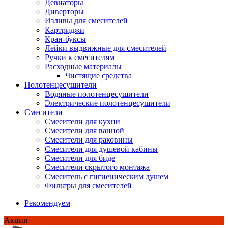
Девиаторы
Диверторы
Изливы для смесителей
Картриджи
Кран-буксы
Лейки выдвижные для смесителей
Ручки к смесителям
Расходные материалы
Чистящие средства
Полотенцесушители
Водяные полотенцесушители
Электрические полотенцесушители
Смесители
Смесители для кухни
Смесители для ванной
Смесители для раковины
Смесители для душевой кабины
Смесители для биде
Смесители скрытого монтажа
Смеситель с гигиеническим душем
Фильтры для смесителей
Рекомендуем
Акции