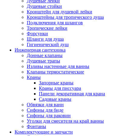
Душевые лейки
Душевые стойки
Кронштейн для душевой лейки
Кронштейны для тропического душа
Подключения для шлангов
Тропические лейки
Форсунки
Шланги для душа
Гигиенический душ
Инженерная сантехника
Донные клапаны
Душевые трапы
Изливы настенные для ванны
Клапаны термостатические
Краны
Запорные краны
Краны для писсуара
Панели декоративная для крана
Садовые краны
Обвязки для ванн
Сифоны для биде
Сифоны для раковин
Уголки для смесителя на край ванны
Фонтаны
Комплектующие и запчасти