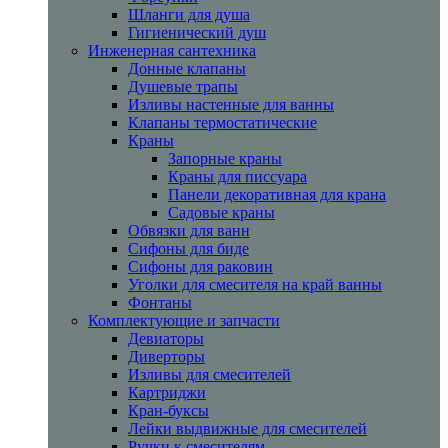
Шланги для душа
Гигиенический душ
Инженерная сантехника
Донные клапаны
Душевые трапы
Изливы настенные для ванны
Клапаны термостатические
Краны
Запорные краны
Краны для писсуара
Панели декоративная для крана
Садовые краны
Обвязки для ванн
Сифоны для биде
Сифоны для раковин
Уголки для смесителя на край ванны
Фонтаны
Комплектующие и запчасти
Девиаторы
Диверторы
Изливы для смесителей
Картриджи
Кран-буксы
Лейки выдвижные для смесителей
Ручки к смесителям