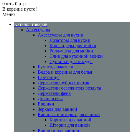
0 шт.- 0 р. р.
В корзине пусто!
Меню
Каталог товаров
Аксессуары
Аксессуары для кухни
Дозаторы для кухни
Колландеры для мойки
Ролл-маты для мойки
Слив для кухонной мойки
Сушилки для посуды
Бумагодержатели
Ведра и корзины для белья
Газетницы
Держатели зубных щеток
Держатели освежителя воздуха
Держатели фена
Диспенсеры
Ершики
Зеркала для ванной
Карнизы и шторки для ванной
Карнизы для ванной
Шторки для ванной
Коврики для ванной