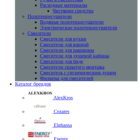
Расходные материалы
Чистящие средства
Полотенцесушители
Водяные полотенцесушители
Электрические полотенцесушители
Смесители
Смесители для кухни
Смесители для ванной
Смесители для раковины
Смесители для душевой кабины
Смесители для биде
Смесители скрытого монтажа
Смеситель с гигиеническим душем
Фильтры для смесителей
Каталог брендов
AlexKros
Cezares
Elghansa
Energy