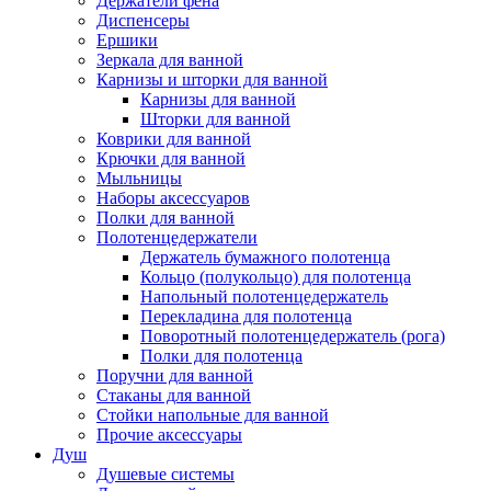
Держатели фена
Диспенсеры
Ершики
Зеркала для ванной
Карнизы и шторки для ванной
Карнизы для ванной
Шторки для ванной
Коврики для ванной
Крючки для ванной
Мыльницы
Наборы аксессуаров
Полки для ванной
Полотенцедержатели
Держатель бумажного полотенца
Кольцо (полукольцо) для полотенца
Напольный полотенцедержатель
Перекладина для полотенца
Поворотный полотенцедержатель (рога)
Полки для полотенца
Поручни для ванной
Стаканы для ванной
Стойки напольные для ванной
Прочие аксессуары
Душ
Душевые системы