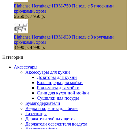
Elghansa Hermitage HRM-750 Панель с 5 плоскими
крючками, хром
6 250 р.
7 950 р.
Elghansa Hermitage HRM-930 Панель с 3 круглыми
крючками, хром
3 990 р.
4 990 р.
Категории
Аксессуары
Аксессуары для кухни
Дозаторы для кухни
Колландеры для мойки
Ролл-маты для мойки
Слив для кухонной мойки
Сушилки для посуды
Бумагодержатели
Ведра и корзины для белья
Газетницы
Держатели зубных щеток
Держатели освежителя воздуха