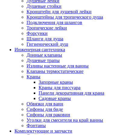
Душевые лейки
Душевые стойки
Кронштейн для душевой лейки
Кронштейны для тропического душа
Подключения для шлангов
Тропические лейки
Форсунки
Шланги для душа
Гигиенический душ
Инженерная сантехника
Донные клапаны
Душевые трапы
Изливы настенные для ванны
Клапаны термостатические
Краны
Запорные краны
Краны для писсуара
Панели декоративная для крана
Садовые краны
Обвязки для ванн
Сифоны для биде
Сифоны для раковин
Уголки для смесителя на край ванны
Фонтаны
Комплектующие и запчасти