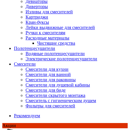
Девиаторы
Диверторы
Изливы для смесителей
Картриджи
Кран-буксы
Лейки выдвижные для смесителей
Ручки к смесителям
Расходные материалы
Чистящие средства
Полотенцесушители
Водяные полотенцесушители
Электрические полотенцесушители
Смесители
Смесители для кухни
Смесители для ванной
Смесители для раковины
Смесители для душевой кабины
Смесители для биде
Смесители скрытого монтажа
Смеситель с гигиеническим душем
Фильтры для смесителей
Рекомендуем
Акции