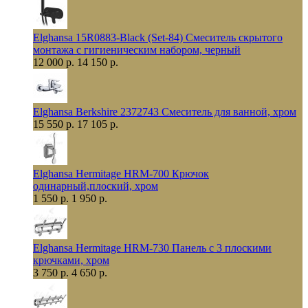
Elghansa 15R0883-Black (Set-84) Смеситель скрытого
монтажа с гигиеническим набором, черный
12 000 р.
14 150 р.
Elghansa Berkshire 2372743 Смеситель для ванной, хром
15 550 р.
17 105 р.
Elghansa Hermitage HRM-700 Крючок
одинарный,плоский, хром
1 550 р.
1 950 р.
Elghansa Hermitage HRM-730 Панель с 3 плоскими
крючками, хром
3 750 р.
4 650 р.