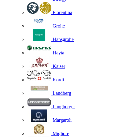
Florentina
Grohe
Hansgrohe
Hayta
Kaiser
Kordi
Landberg
Langberger
Margaroli
Migliore