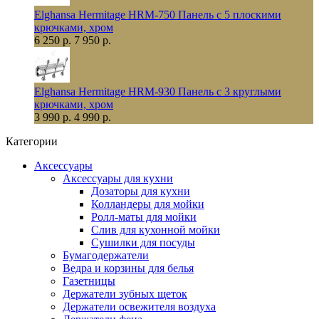
Elghansa Hermitage HRM-750 Панель с 5 плоскими
крючками, хром
6 250 р.
7 950 р.
Elghansa Hermitage HRM-930 Панель с 3 круглыми
крючками, хром
3 990 р.
4 990 р.
Категории
Аксессуары
Аксессуары для кухни
Дозаторы для кухни
Колландеры для мойки
Ролл-маты для мойки
Слив для кухонной мойки
Сушилки для посуды
Бумагодержатели
Ведра и корзины для белья
Газетницы
Держатели зубных щеток
Держатели освежителя воздуха