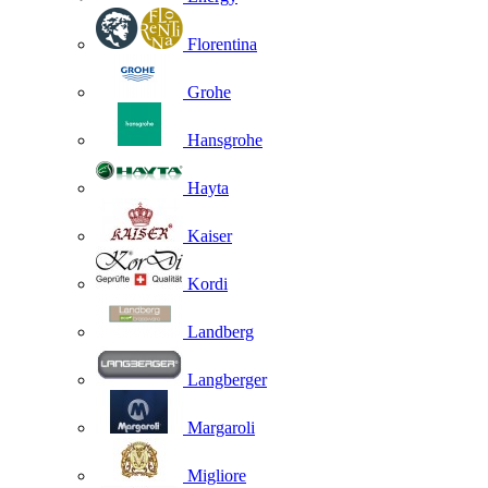
Florentina
Grohe
Hansgrohe
Hayta
Kaiser
Kordi
Landberg
Langberger
Margaroli
Migliore