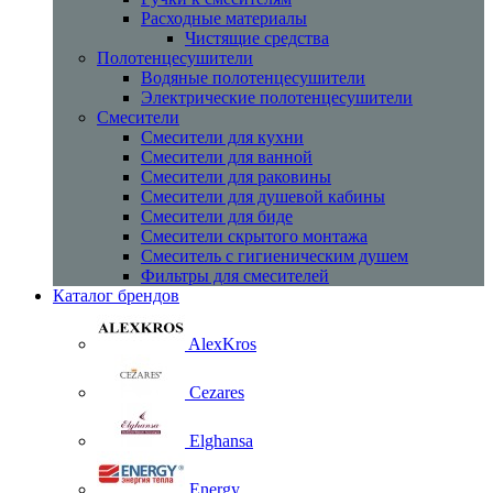
Расходные материалы
Чистящие средства
Полотенцесушители
Водяные полотенцесушители
Электрические полотенцесушители
Смесители
Смесители для кухни
Смесители для ванной
Смесители для раковины
Смесители для душевой кабины
Смесители для биде
Смесители скрытого монтажа
Смеситель с гигиеническим душем
Фильтры для смесителей
Каталог брендов
AlexKros
Cezares
Elghansa
Energy