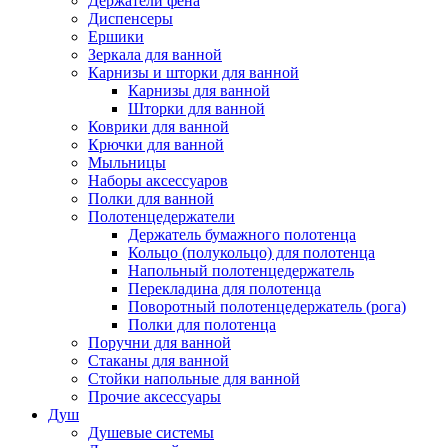
Держатели фена
Диспенсеры
Ершики
Зеркала для ванной
Карнизы и шторки для ванной
Карнизы для ванной
Шторки для ванной
Коврики для ванной
Крючки для ванной
Мыльницы
Наборы аксессуаров
Полки для ванной
Полотенцедержатели
Держатель бумажного полотенца
Кольцо (полукольцо) для полотенца
Напольный полотенцедержатель
Перекладина для полотенца
Поворотный полотенцедержатель (рога)
Полки для полотенца
Поручни для ванной
Стаканы для ванной
Стойки напольные для ванной
Прочие аксессуары
Душ
Душевые системы