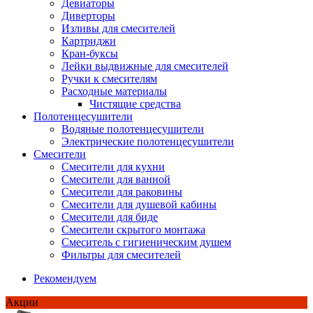
Девиаторы
Диверторы
Изливы для смесителей
Картриджи
Кран-буксы
Лейки выдвижные для смесителей
Ручки к смесителям
Расходные материалы
Чистящие средства
Полотенцесушители
Водяные полотенцесушители
Электрические полотенцесушители
Смесители
Смесители для кухни
Смесители для ванной
Смесители для раковины
Смесители для душевой кабины
Смесители для биде
Смесители скрытого монтажа
Смеситель с гигиеническим душем
Фильтры для смесителей
Рекомендуем
Акции