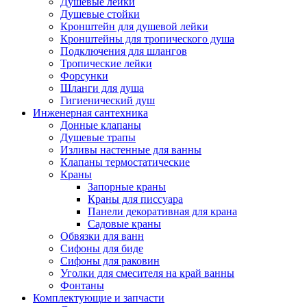
Душевые лейки
Душевые стойки
Кронштейн для душевой лейки
Кронштейны для тропического душа
Подключения для шлангов
Тропические лейки
Форсунки
Шланги для душа
Гигиенический душ
Инженерная сантехника
Донные клапаны
Душевые трапы
Изливы настенные для ванны
Клапаны термостатические
Краны
Запорные краны
Краны для писсуара
Панели декоративная для крана
Садовые краны
Обвязки для ванн
Сифоны для биде
Сифоны для раковин
Уголки для смесителя на край ванны
Фонтаны
Комплектующие и запчасти