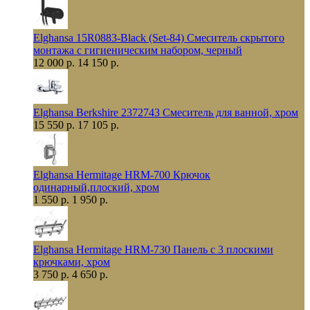
Elghansa 15R0883-Black (Set-84) Смеситель скрытого
монтажа с гигиеническим набором, черный
12 000 р.
14 150 р.
Elghansa Berkshire 2372743 Смеситель для ванной, хром
15 550 р.
17 105 р.
Elghansa Hermitage HRM-700 Крючок
одинарный,плоский, хром
1 550 р.
1 950 р.
Elghansa Hermitage HRM-730 Панель с 3 плоскими
крючками, хром
3 750 р.
4 650 р.