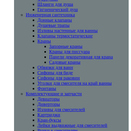
Шланги для душа
Гигиенический душ
Инженерная сантехника
Донные клапаны
Душевые трапы
Изливы настенные для ванны
Клапаны термостатические
Краны
Запорные краны
Краны для писсуара
Панели декоративная для крана
Садовые краны
Обвязки для ванн
Сифоны для биде
Сифоны для раковин
Уголки для смесителя на край ванны
Фонтаны
Комплектующие и запчасти
Девиаторы
Диверторы
Изливы для смесителей
Картриджи
Кран-буксы
Лейки выдвижные для смесителей
Ручки к смесителям