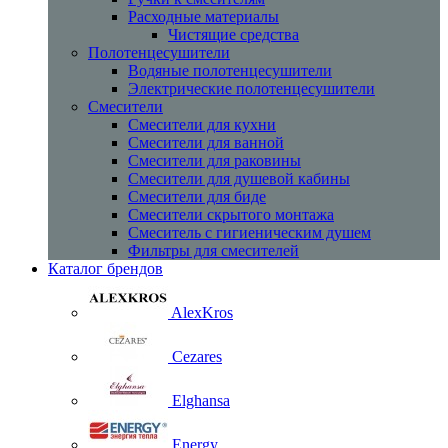
Расходные материалы
Чистящие средства
Полотенцесушители
Водяные полотенцесушители
Электрические полотенцесушители
Смесители
Смесители для кухни
Смесители для ванной
Смесители для раковины
Смесители для душевой кабины
Смесители для биде
Смесители скрытого монтажа
Смеситель с гигиеническим душем
Фильтры для смесителей
Каталог брендов
AlexKros
Cezares
Elghansa
Energy