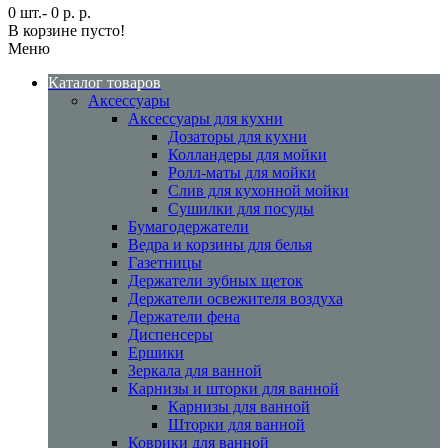
0 шт.- 0 р. р.
В корзине пусто!
Меню
Каталог товаров
Аксессуары
Аксессуары для кухни
Дозаторы для кухни
Колландеры для мойки
Ролл-маты для мойки
Слив для кухонной мойки
Сушилки для посуды
Бумагодержатели
Ведра и корзины для белья
Газетницы
Держатели зубных щеток
Держатели освежителя воздуха
Держатели фена
Диспенсеры
Ершики
Зеркала для ванной
Карнизы и шторки для ванной
Карнизы для ванной
Шторки для ванной
Коврики для ванной