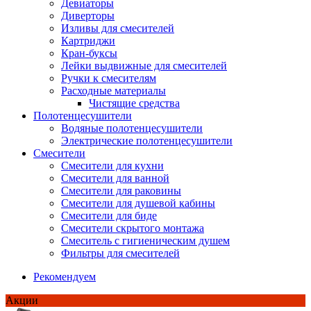
Девиаторы
Диверторы
Изливы для смесителей
Картриджи
Кран-буксы
Лейки выдвижные для смесителей
Ручки к смесителям
Расходные материалы
Чистящие средства
Полотенцесушители
Водяные полотенцесушители
Электрические полотенцесушители
Смесители
Смесители для кухни
Смесители для ванной
Смесители для раковины
Смесители для душевой кабины
Смесители для биде
Смесители скрытого монтажа
Смеситель с гигиеническим душем
Фильтры для смесителей
Рекомендуем
Акции