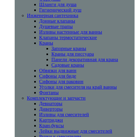
Шланги для душа
Гигиенический душ
Инженерная сантехника
Донные клапаны
Душевые трапы
Изливы настенные для ванны
Клапаны термостатические
Краны
Запорные краны
Краны для писсуара
Панели декоративная для крана
Садовые краны
Обвязки для ванн
Сифоны для биде
Сифоны для раковин
Уголки для смесителя на край ванны
Фонтаны
Комплектующие и запчасти
Девиаторы
Диверторы
Изливы для смесителей
Картриджи
Кран-буксы
Лейки выдвижные для смесителей
Ручки к смесителям