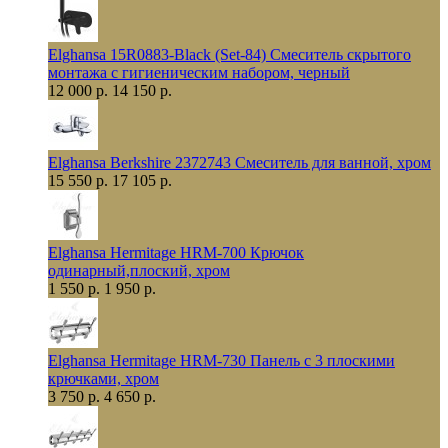
Elghansa 15R0883-Black (Set-84) Смеситель скрытого
монтажа с гигиеническим набором, черный
12 000 р.
14 150 р.
Elghansa Berkshire 2372743 Смеситель для ванной, хром
15 550 р.
17 105 р.
Elghansa Hermitage HRM-700 Крючок
одинарный,плоский, хром
1 550 р.
1 950 р.
Elghansa Hermitage HRM-730 Панель с 3 плоскими
крючками, хром
3 750 р.
4 650 р.