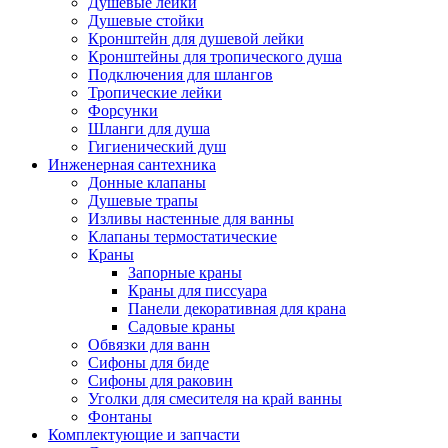
Душевые лейки
Душевые стойки
Кронштейн для душевой лейки
Кронштейны для тропического душа
Подключения для шлангов
Тропические лейки
Форсунки
Шланги для душа
Гигиенический душ
Инженерная сантехника
Донные клапаны
Душевые трапы
Изливы настенные для ванны
Клапаны термостатические
Краны
Запорные краны
Краны для писсуара
Панели декоративная для крана
Садовые краны
Обвязки для ванн
Сифоны для биде
Сифоны для раковин
Уголки для смесителя на край ванны
Фонтаны
Комплектующие и запчасти