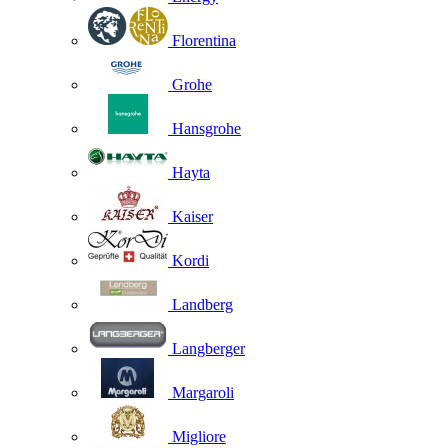
Florentina
Grohe
Hansgrohe
Hayta
Kaiser
Kordi
Landberg
Langberger
Margaroli
Migliore