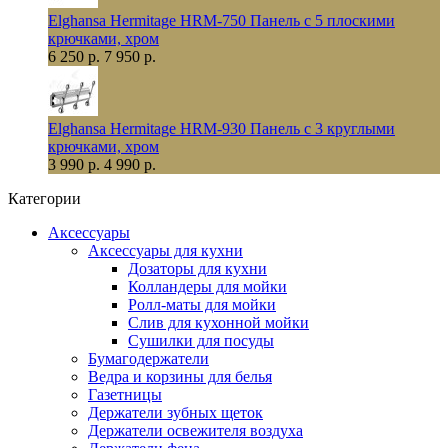
Elghansa Hermitage HRM-750 Панель с 5 плоскими
крючками, хром
6 250 р.
7 950 р.
Elghansa Hermitage HRM-930 Панель с 3 круглыми
крючками, хром
3 990 р.
4 990 р.
Категории
Аксессуары
Аксессуары для кухни
Дозаторы для кухни
Колландеры для мойки
Ролл-маты для мойки
Слив для кухонной мойки
Сушилки для посуды
Бумагодержатели
Ведра и корзины для белья
Газетницы
Держатели зубных щеток
Держатели освежителя воздуха