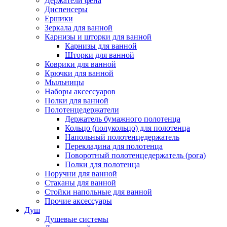
Держатели фена
Диспенсеры
Ершики
Зеркала для ванной
Карнизы и шторки для ванной
Карнизы для ванной
Шторки для ванной
Коврики для ванной
Крючки для ванной
Мыльницы
Наборы аксессуаров
Полки для ванной
Полотенцедержатели
Держатель бумажного полотенца
Кольцо (полукольцо) для полотенца
Напольный полотенцедержатель
Перекладина для полотенца
Поворотный полотенцедержатель (рога)
Полки для полотенца
Поручни для ванной
Стаканы для ванной
Стойки напольные для ванной
Прочие аксессуары
Душ
Душевые системы