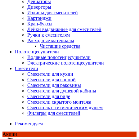
Девиаторы
Диверторы
Изливы для смесителей
Картриджи
Кран-буксы
Лейки выдвижные для смесителей
Ручки к смесителям
Расходные материалы
Чистящие средства
Полотенцесушители
Водяные полотенцесушители
Электрические полотенцесушители
Смесители
Смесители для кухни
Смесители для ванной
Смесители для раковины
Смесители для душевой кабины
Смесители для биде
Смесители скрытого монтажа
Смеситель с гигиеническим душем
Фильтры для смесителей
Рекомендуем
Акции