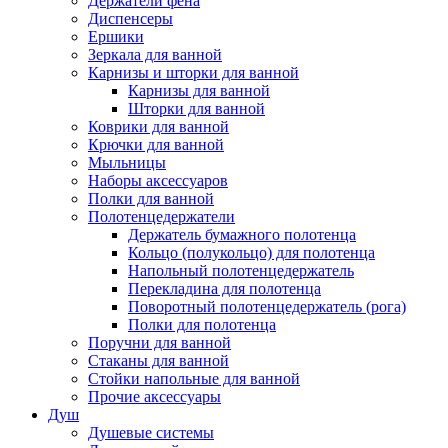
Держатели фена
Диспенсеры
Ершики
Зеркала для ванной
Карнизы и шторки для ванной
Карнизы для ванной
Шторки для ванной
Коврики для ванной
Крючки для ванной
Мыльницы
Наборы аксессуаров
Полки для ванной
Полотенцедержатели
Держатель бумажного полотенца
Кольцо (полукольцо) для полотенца
Напольный полотенцедержатель
Перекладина для полотенца
Поворотный полотенцедержатель (рога)
Полки для полотенца
Поручни для ванной
Стаканы для ванной
Стойки напольные для ванной
Прочие аксессуары
Душ
Душевые системы