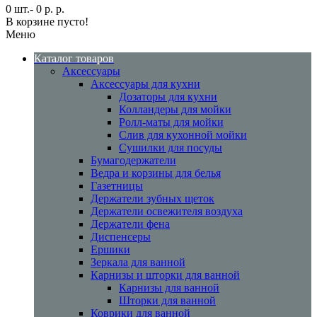
0 шт.- 0 р. р.
В корзине пусто!
Меню
Каталог товаров
Аксессуары
Аксессуары для кухни
Дозаторы для кухни
Колландеры для мойки
Ролл-маты для мойки
Слив для кухонной мойки
Сушилки для посуды
Бумагодержатели
Ведра и корзины для белья
Газетницы
Держатели зубных щеток
Держатели освежителя воздуха
Держатели фена
Диспенсеры
Ершики
Зеркала для ванной
Карнизы и шторки для ванной
Карнизы для ванной
Шторки для ванной
Коврики для ванной