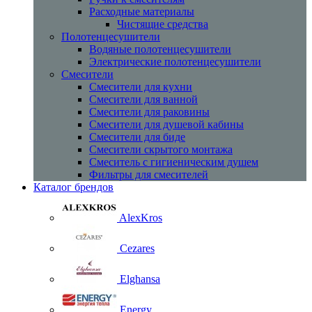
Расходные материалы
Чистящие средства
Полотенцесушители
Водяные полотенцесушители
Электрические полотенцесушители
Смесители
Смесители для кухни
Смесители для ванной
Смесители для раковины
Смесители для душевой кабины
Смесители для биде
Смесители скрытого монтажа
Смеситель с гигиеническим душем
Фильтры для смесителей
Каталог брендов
AlexKros
Cezares
Elghansa
Energy