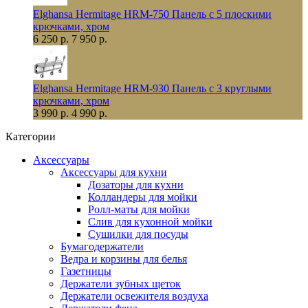
Elghansa Hermitage HRM-750 Панель с 5 плоскими
крючками, хром
6 250 р.
7 950 р.
Elghansa Hermitage HRM-930 Панель с 3 круглыми
крючками, хром
3 990 р.
4 990 р.
Категории
Аксессуары
Аксессуары для кухни
Дозаторы для кухни
Колландеры для мойки
Ролл-маты для мойки
Слив для кухонной мойки
Сушилки для посуды
Бумагодержатели
Ведра и корзины для белья
Газетницы
Держатели зубных щеток
Держатели освежителя воздуха