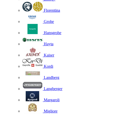
Florentina
Grohe
Hansgrohe
Hayta
Kaiser
Kordi
Landberg
Langberger
Margaroli
Migliore