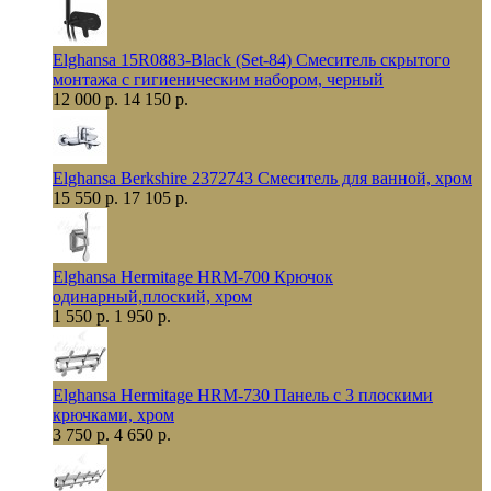
Elghansa 15R0883-Black (Set-84) Смеситель скрытого
монтажа с гигиеническим набором, черный
12 000 р.
14 150 р.
Elghansa Berkshire 2372743 Смеситель для ванной, хром
15 550 р.
17 105 р.
Elghansa Hermitage HRM-700 Крючок
одинарный,плоский, хром
1 550 р.
1 950 р.
Elghansa Hermitage HRM-730 Панель с 3 плоскими
крючками, хром
3 750 р.
4 650 р.