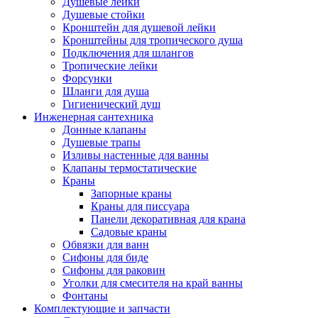
Душевые лейки
Душевые стойки
Кронштейн для душевой лейки
Кронштейны для тропического душа
Подключения для шлангов
Тропические лейки
Форсунки
Шланги для душа
Гигиенический душ
Инженерная сантехника
Донные клапаны
Душевые трапы
Изливы настенные для ванны
Клапаны термостатические
Краны
Запорные краны
Краны для писсуара
Панели декоративная для крана
Садовые краны
Обвязки для ванн
Сифоны для биде
Сифоны для раковин
Уголки для смесителя на край ванны
Фонтаны
Комплектующие и запчасти