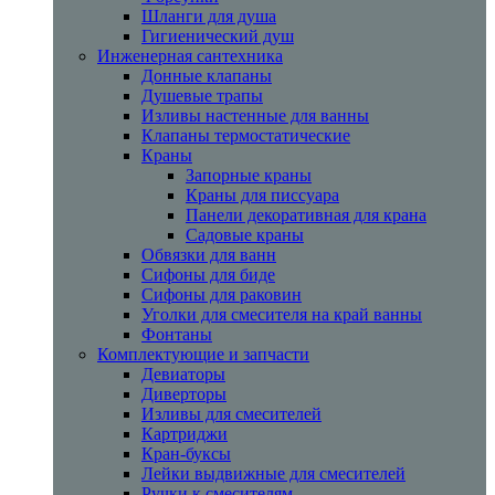
Шланги для душа
Гигиенический душ
Инженерная сантехника
Донные клапаны
Душевые трапы
Изливы настенные для ванны
Клапаны термостатические
Краны
Запорные краны
Краны для писсуара
Панели декоративная для крана
Садовые краны
Обвязки для ванн
Сифоны для биде
Сифоны для раковин
Уголки для смесителя на край ванны
Фонтаны
Комплектующие и запчасти
Девиаторы
Диверторы
Изливы для смесителей
Картриджи
Кран-буксы
Лейки выдвижные для смесителей
Ручки к смесителям