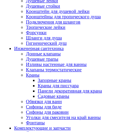
Душевые лейки
Душевые стойки
Кронштейн для душевой лейки
Кронштейны для тропического душа
Подключения для шлангов
Тропические лейки
Форсунки
Шланги для душа
Гигиенический душ
Инженерная сантехника
Донные клапаны
Душевые трапы
Изливы настенные для ванны
Клапаны термостатические
Краны
Запорные краны
Краны для писсуара
Панели декоративная для крана
Садовые краны
Обвязки для ванн
Сифоны для биде
Сифоны для раковин
Уголки для смесителя на край ванны
Фонтаны
Комплектующие и запчасти