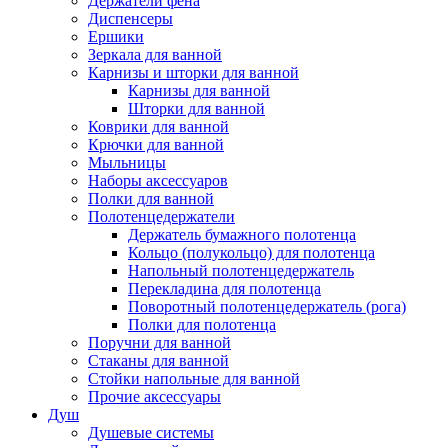
Держатели фена
Диспенсеры
Ершики
Зеркала для ванной
Карнизы и шторки для ванной
Карнизы для ванной
Шторки для ванной
Коврики для ванной
Крючки для ванной
Мыльницы
Наборы аксессуаров
Полки для ванной
Полотенцедержатели
Держатель бумажного полотенца
Кольцо (полукольцо) для полотенца
Напольный полотенцедержатель
Перекладина для полотенца
Поворотный полотенцедержатель (рога)
Полки для полотенца
Поручни для ванной
Стаканы для ванной
Стойки напольные для ванной
Прочие аксессуары
Душ
Душевые системы