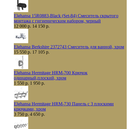
Elghansa 15R0883-Black (Set-84) Смеситель скрытого
монтажа с гигиеническим набором, черный
12 000 р.
14 150 р.
Elghansa Berkshire 2372743 Смеситель для ванной, хром
15 550 р.
17 105 р.
Elghansa Hermitage HRM-700 Крючок
одинарный,плоский, хром
1 550 р.
1 950 р.
Elghansa Hermitage HRM-730 Панель с 3 плоскими
крючками, хром
3 750 р.
4 650 р.