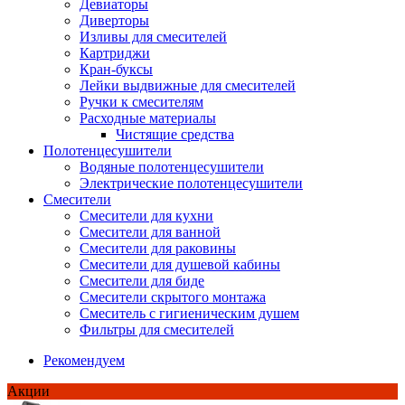
Девиаторы
Диверторы
Изливы для смесителей
Картриджи
Кран-буксы
Лейки выдвижные для смесителей
Ручки к смесителям
Расходные материалы
Чистящие средства
Полотенцесушители
Водяные полотенцесушители
Электрические полотенцесушители
Смесители
Смесители для кухни
Смесители для ванной
Смесители для раковины
Смесители для душевой кабины
Смесители для биде
Смесители скрытого монтажа
Смеситель с гигиеническим душем
Фильтры для смесителей
Рекомендуем
Акции