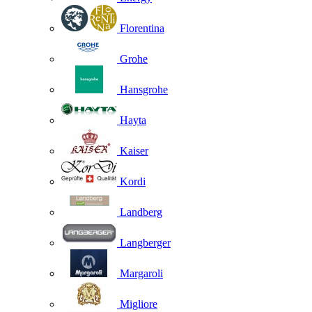
Florentina
Grohe
Hansgrohe
Hayta
Kaiser
Kordi
Landberg
Langberger
Margaroli
Migliore