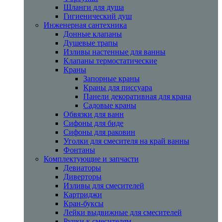
Шланги для душа
Гигиенический душ
Инженерная сантехника
Донные клапаны
Душевые трапы
Изливы настенные для ванны
Клапаны термостатические
Краны
Запорные краны
Краны для писсуара
Панели декоративная для крана
Садовые краны
Обвязки для ванн
Сифоны для биде
Сифоны для раковин
Уголки для смесителя на край ванны
Фонтаны
Комплектующие и запчасти
Девиаторы
Диверторы
Изливы для смесителей
Картриджи
Кран-буксы
Лейки выдвижные для смесителей
Ручки к смесителям