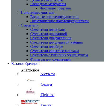
Расходные материалы
Чистящие средства
Полотенцесушители
Водяные полотенцесушители
Электрические полотенцесушители
Смесители
Смесители для кухни
Смесители для ванной
Смесители для раковины
Смесители для душевой кабины
Смесители для биде
Смесители скрытого монтажа
Смеситель с гигиеническим душем
Фильтры для смесителей
Каталог брендов
AlexKros
Cezares
Elghansa
Energy