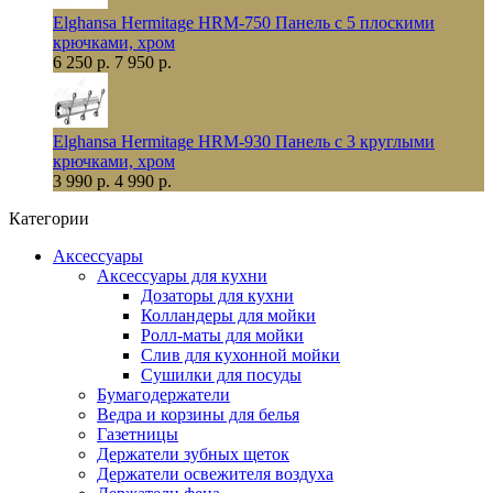
Elghansa Hermitage HRM-750 Панель с 5 плоскими
крючками, хром
6 250 р.
7 950 р.
Elghansa Hermitage HRM-930 Панель с 3 круглыми
крючками, хром
3 990 р.
4 990 р.
Категории
Аксессуары
Аксессуары для кухни
Дозаторы для кухни
Колландеры для мойки
Ролл-маты для мойки
Слив для кухонной мойки
Сушилки для посуды
Бумагодержатели
Ведра и корзины для белья
Газетницы
Держатели зубных щеток
Держатели освежителя воздуха