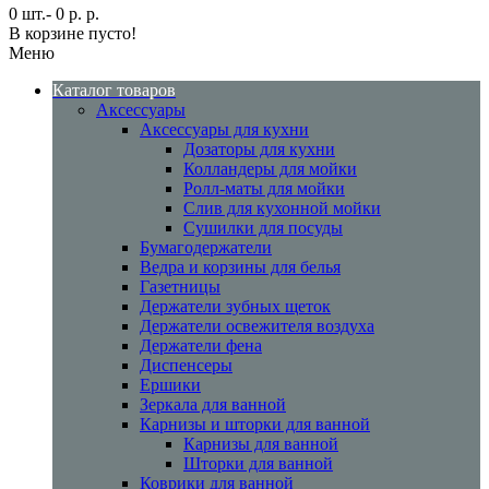
0 шт.- 0 р. р.
В корзине пусто!
Меню
Каталог товаров
Аксессуары
Аксессуары для кухни
Дозаторы для кухни
Колландеры для мойки
Ролл-маты для мойки
Слив для кухонной мойки
Сушилки для посуды
Бумагодержатели
Ведра и корзины для белья
Газетницы
Держатели зубных щеток
Держатели освежителя воздуха
Держатели фена
Диспенсеры
Ершики
Зеркала для ванной
Карнизы и шторки для ванной
Карнизы для ванной
Шторки для ванной
Коврики для ванной