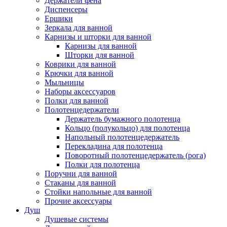
Держатели фена
Диспенсеры
Ершики
Зеркала для ванной
Карнизы и шторки для ванной
Карнизы для ванной
Шторки для ванной
Коврики для ванной
Крючки для ванной
Мыльницы
Наборы аксессуаров
Полки для ванной
Полотенцедержатели
Держатель бумажного полотенца
Кольцо (полукольцо) для полотенца
Напольный полотенцедержатель
Перекладина для полотенца
Поворотный полотенцедержатель (рога)
Полки для полотенца
Поручни для ванной
Стаканы для ванной
Стойки напольные для ванной
Прочие аксессуары
Душ
Душевые системы