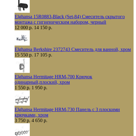
Elghansa 15R0883-Black (Set-84) Смеситель скрытого
монтажа с гигиеническим набором, черный
12 000 р.
14 150 р.
Elghansa Berkshire 2372743 Смеситель для ванной, хром
15 550 р.
17 105 р.
Elghansa Hermitage HRM-700 Крючок
одинарный,плоский, хром
1 550 р.
1 950 р.
Elghansa Hermitage HRM-730 Панель с 3 плоскими
крючками, хром
3 750 р.
4 650 р.