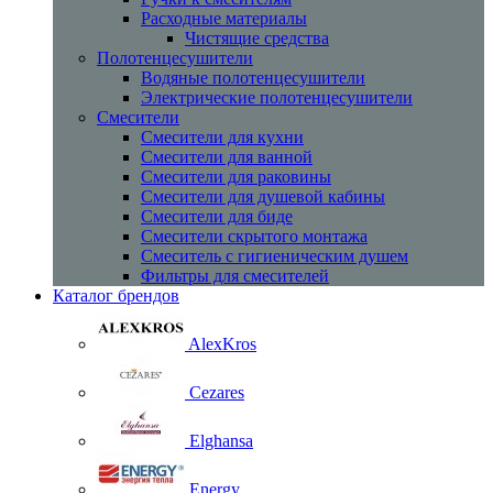
Расходные материалы
Чистящие средства
Полотенцесушители
Водяные полотенцесушители
Электрические полотенцесушители
Смесители
Смесители для кухни
Смесители для ванной
Смесители для раковины
Смесители для душевой кабины
Смесители для биде
Смесители скрытого монтажа
Смеситель с гигиеническим душем
Фильтры для смесителей
Каталог брендов
AlexKros
Cezares
Elghansa
Energy