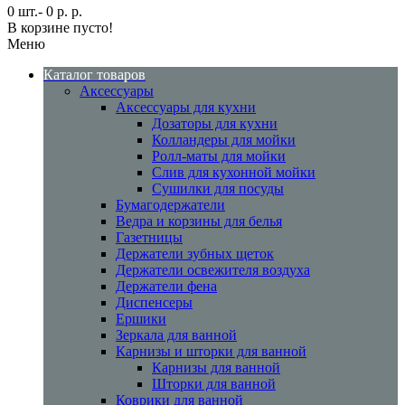
0 шт.- 0 р. р.
В корзине пусто!
Меню
Каталог товаров
Аксессуары
Аксессуары для кухни
Дозаторы для кухни
Колландеры для мойки
Ролл-маты для мойки
Слив для кухонной мойки
Сушилки для посуды
Бумагодержатели
Ведра и корзины для белья
Газетницы
Держатели зубных щеток
Держатели освежителя воздуха
Держатели фена
Диспенсеры
Ершики
Зеркала для ванной
Карнизы и шторки для ванной
Карнизы для ванной
Шторки для ванной
Коврики для ванной