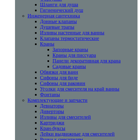
Шланги для душа
Гигиенический душ
Инженерная сантехника
Донные клапаны
Душевые трапы
Изливы настенные для ванны
Клапаны термостатические
Краны
Запорные краны
Краны для писсуара
Панели декоративная для крана
Садовые краны
Обвязки для ванн
Сифоны для биде
Сифоны для раковин
Уголки для смесителя на край ванны
Фонтаны
Комплектующие и запчасти
Девиаторы
Диверторы
Изливы для смесителей
Картриджи
Кран-буксы
Лейки выдвижные для смесителей
Ручки к смесителям