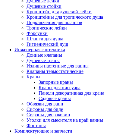
Душевые лейки
Душевые стойки
Кронштейн для душевой лейки
Кронштейны для тропического душа
Подключения для шлангов
Тропические лейки
Форсунки
Шланги для душа
Гигиенический душ
Инженерная сантехника
Донные клапаны
Душевые трапы
Изливы настенные для ванны
Клапаны термостатические
Краны
Запорные краны
Краны для писсуара
Панели декоративная для крана
Садовые краны
Обвязки для ванн
Сифоны для биде
Сифоны для раковин
Уголки для смесителя на край ванны
Фонтаны
Комплектующие и запчасти