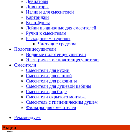
Девиаторы
Диверторы
Изливы для смесителей
Картриджи
Кран-буксы
Лейки выдвижные для смесителей
Ручки к смесителям
Расходные материалы
Чистящие средства
Полотенцесушители
Водяные полотенцесушители
Электрические полотенцесушители
Смесители
Смесители для кухни
Смесители для ванной
Смесители для раковины
Смесители для душевой кабины
Смесители для биде
Смесители скрытого монтажа
Смеситель с гигиеническим душем
Фильтры для смесителей
Рекомендуем
Акции