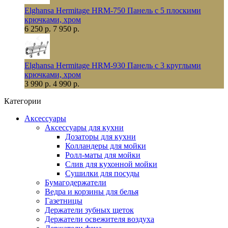
Elghansa Hermitage HRM-750 Панель с 5 плоскими
крючками, хром
6 250 р.
7 950 р.
Elghansa Hermitage HRM-930 Панель с 3 круглыми
крючками, хром
3 990 р.
4 990 р.
Категории
Аксессуары
Аксессуары для кухни
Дозаторы для кухни
Колландеры для мойки
Ролл-маты для мойки
Слив для кухонной мойки
Сушилки для посуды
Бумагодержатели
Ведра и корзины для белья
Газетницы
Держатели зубных щеток
Держатели освежителя воздуха