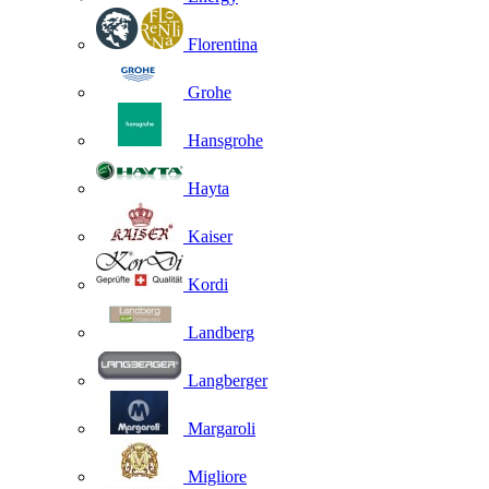
Florentina
Grohe
Hansgrohe
Hayta
Kaiser
Kordi
Landberg
Langberger
Margaroli
Migliore