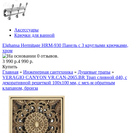
Аксессуары
Крючки для ванной
Elghansa Hermitage HRM-930 Панель с 3 круглыми крючками,
хром
3 990 р.
4 990 р.
Купить
Главная
»
Инженерная сантехника
»
Душевые трапы
»
VERAGIO CANYON VR.CAN-2065.BR Трап сливной d40, с
декоративной решеткой 100x100 мм, с мех-м обратным
клапаном, бронза