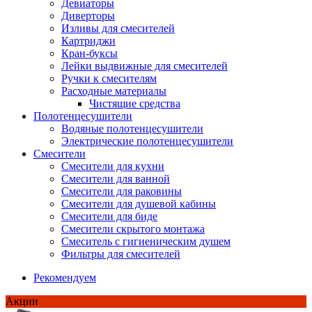
Девиаторы
Диверторы
Изливы для смесителей
Картриджи
Кран-буксы
Лейки выдвижные для смесителей
Ручки к смесителям
Расходные материалы
Чистящие средства
Полотенцесушители
Водяные полотенцесушители
Электрические полотенцесушители
Смесители
Смесители для кухни
Смесители для ванной
Смесители для раковины
Смесители для душевой кабины
Смесители для биде
Смесители скрытого монтажа
Смеситель с гигиеническим душем
Фильтры для смесителей
Рекомендуем
Акции