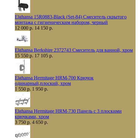
Elghansa 15R0883-Black (Set-84) Смеситель скрытого
монтажа с гигиеническим набором, черный
12 000 р.
14 150 р.
Elghansa Berkshire 2372743 Смеситель для ванной, хром
15 550 р.
17 105 р.
Elghansa Hermitage HRM-700 Крючок
одинарный,плоский, хром
1 550 р.
1 950 р.
Elghansa Hermitage HRM-730 Панель с 3 плоскими
крючками, хром
3 750 р.
4 650 р.