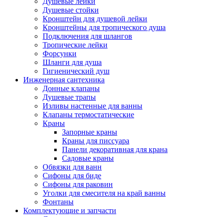
Душевые лейки
Душевые стойки
Кронштейн для душевой лейки
Кронштейны для тропического душа
Подключения для шлангов
Тропические лейки
Форсунки
Шланги для душа
Гигиенический душ
Инженерная сантехника
Донные клапаны
Душевые трапы
Изливы настенные для ванны
Клапаны термостатические
Краны
Запорные краны
Краны для писсуара
Панели декоративная для крана
Садовые краны
Обвязки для ванн
Сифоны для биде
Сифоны для раковин
Уголки для смесителя на край ванны
Фонтаны
Комплектующие и запчасти