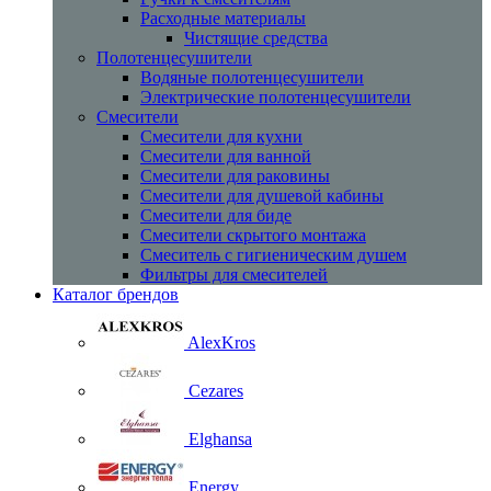
Расходные материалы
Чистящие средства
Полотенцесушители
Водяные полотенцесушители
Электрические полотенцесушители
Смесители
Смесители для кухни
Смесители для ванной
Смесители для раковины
Смесители для душевой кабины
Смесители для биде
Смесители скрытого монтажа
Смеситель с гигиеническим душем
Фильтры для смесителей
Каталог брендов
AlexKros
Cezares
Elghansa
Energy