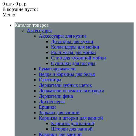
0 шт.- 0 р. р.
В корзине пусто!
Меню
Каталог товаров
Аксессуары
Аксессуары для кухни
Дозаторы для кухни
Колландеры для мойки
Ролл-маты для мойки
Слив для кухонной мойки
Сушилки для посуды
Бумагодержатели
Ведра и корзины для белья
Газетницы
Держатели зубных щеток
Держатели освежителя воздуха
Держатели фена
Диспенсеры
Ершики
Зеркала для ванной
Карнизы и шторки для ванной
Карнизы для ванной
Шторки для ванной
Коврики для ванной