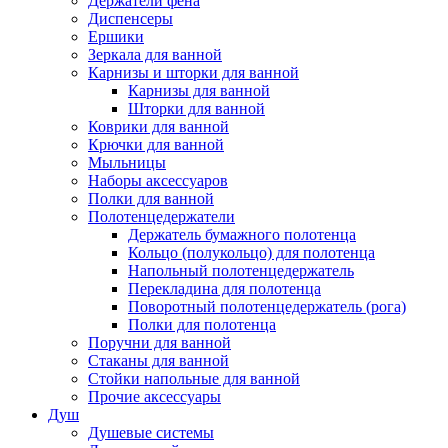
Держатели фена
Диспенсеры
Ершики
Зеркала для ванной
Карнизы и шторки для ванной
Карнизы для ванной
Шторки для ванной
Коврики для ванной
Крючки для ванной
Мыльницы
Наборы аксессуаров
Полки для ванной
Полотенцедержатели
Держатель бумажного полотенца
Кольцо (полукольцо) для полотенца
Напольный полотенцедержатель
Перекладина для полотенца
Поворотный полотенцедержатель (рога)
Полки для полотенца
Поручни для ванной
Стаканы для ванной
Стойки напольные для ванной
Прочие аксессуары
Душ
Душевые системы