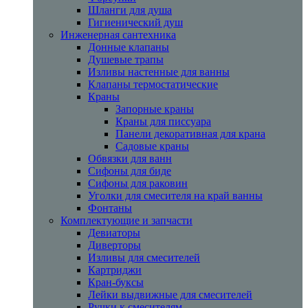
Шланги для душа
Гигиенический душ
Инженерная сантехника
Донные клапаны
Душевые трапы
Изливы настенные для ванны
Клапаны термостатические
Краны
Запорные краны
Краны для писсуара
Панели декоративная для крана
Садовые краны
Обвязки для ванн
Сифоны для биде
Сифоны для раковин
Уголки для смесителя на край ванны
Фонтаны
Комплектующие и запчасти
Девиаторы
Диверторы
Изливы для смесителей
Картриджи
Кран-буксы
Лейки выдвижные для смесителей
Ручки к смесителям