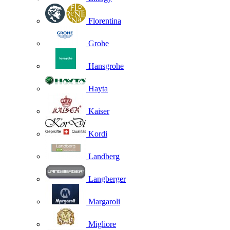
Florentina
Grohe
Hansgrohe
Hayta
Kaiser
Kordi
Landberg
Langberger
Margaroli
Migliore