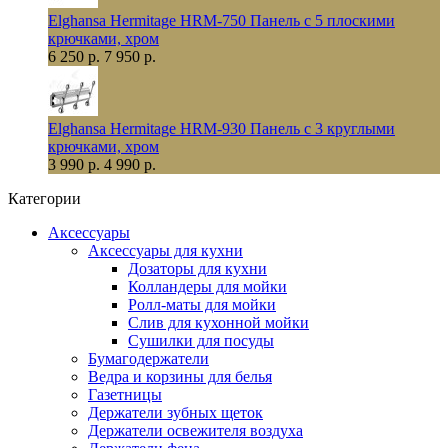
Elghansa Hermitage HRM-750 Панель с 5 плоскими
крючками, хром
6 250 р.
7 950 р.
Elghansa Hermitage HRM-930 Панель с 3 круглыми
крючками, хром
3 990 р.
4 990 р.
Категории
Аксессуары
Аксессуары для кухни
Дозаторы для кухни
Колландеры для мойки
Ролл-маты для мойки
Слив для кухонной мойки
Сушилки для посуды
Бумагодержатели
Ведра и корзины для белья
Газетницы
Держатели зубных щеток
Держатели освежителя воздуха