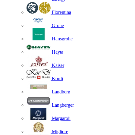
Florentina
Grohe
Hansgrohe
Hayta
Kaiser
Kordi
Landberg
Langberger
Margaroli
Migliore