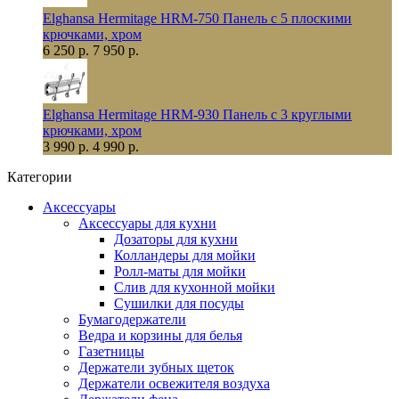
Elghansa Hermitage HRM-750 Панель с 5 плоскими
крючками, хром
6 250 р.
7 950 р.
Elghansa Hermitage HRM-930 Панель с 3 круглыми
крючками, хром
3 990 р.
4 990 р.
Категории
Аксессуары
Аксессуары для кухни
Дозаторы для кухни
Колландеры для мойки
Ролл-маты для мойки
Слив для кухонной мойки
Сушилки для посуды
Бумагодержатели
Ведра и корзины для белья
Газетницы
Держатели зубных щеток
Держатели освежителя воздуха