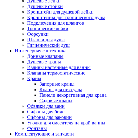
Душевые лейки
Душевые стойки
Кронштейн для душевой лейки
Кронштейны для тропического душа
Подключения для шлангов
Тропические лейки
Форсунки
Шланги для душа
Гигиенический душ
Инженерная сантехника
Донные клапаны
Душевые трапы
Изливы настенные для ванны
Клапаны термостатические
Краны
Запорные краны
Краны для писсуара
Панели декоративная для крана
Садовые краны
Обвязки для ванн
Сифоны для биде
Сифоны для раковин
Уголки для смесителя на край ванны
Фонтаны
Комплектующие и запчасти