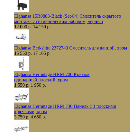
Elghansa 15R0883-Black (Set-84) Смеситель скрытого
монтажа с гигиеническим набором, черный
12 000 р.
14 150 р.
Elghansa Berkshire 2372743 Смеситель для ванной, хром
15 550 р.
17 105 р.
Elghansa Hermitage HRM-700 Крючок
одинарный,плоский, хром
1 550 р.
1 950 р.
Elghansa Hermitage HRM-730 Панель с 3 плоскими
крючками, хром
3 750 р.
4 650 р.