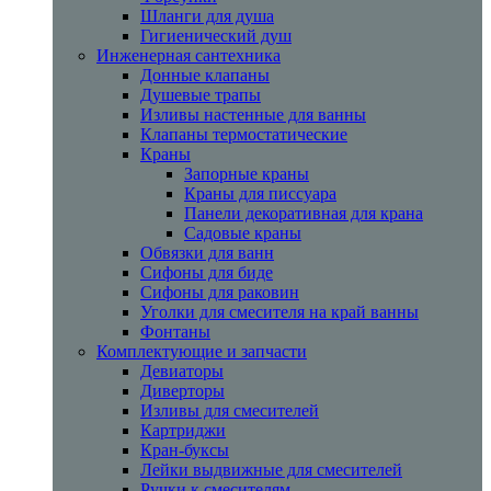
Шланги для душа
Гигиенический душ
Инженерная сантехника
Донные клапаны
Душевые трапы
Изливы настенные для ванны
Клапаны термостатические
Краны
Запорные краны
Краны для писсуара
Панели декоративная для крана
Садовые краны
Обвязки для ванн
Сифоны для биде
Сифоны для раковин
Уголки для смесителя на край ванны
Фонтаны
Комплектующие и запчасти
Девиаторы
Диверторы
Изливы для смесителей
Картриджи
Кран-буксы
Лейки выдвижные для смесителей
Ручки к смесителям