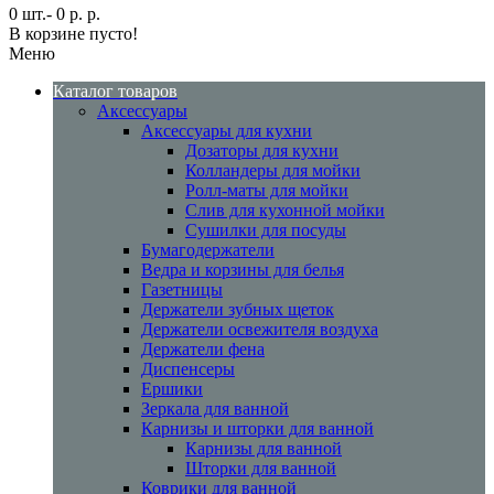
0 шт.- 0 р. р.
В корзине пусто!
Меню
Каталог товаров
Аксессуары
Аксессуары для кухни
Дозаторы для кухни
Колландеры для мойки
Ролл-маты для мойки
Слив для кухонной мойки
Сушилки для посуды
Бумагодержатели
Ведра и корзины для белья
Газетницы
Держатели зубных щеток
Держатели освежителя воздуха
Держатели фена
Диспенсеры
Ершики
Зеркала для ванной
Карнизы и шторки для ванной
Карнизы для ванной
Шторки для ванной
Коврики для ванной