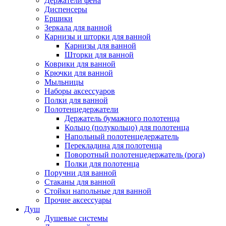
Держатели фена
Диспенсеры
Ершики
Зеркала для ванной
Карнизы и шторки для ванной
Карнизы для ванной
Шторки для ванной
Коврики для ванной
Крючки для ванной
Мыльницы
Наборы аксессуаров
Полки для ванной
Полотенцедержатели
Держатель бумажного полотенца
Кольцо (полукольцо) для полотенца
Напольный полотенцедержатель
Перекладина для полотенца
Поворотный полотенцедержатель (рога)
Полки для полотенца
Поручни для ванной
Стаканы для ванной
Стойки напольные для ванной
Прочие аксессуары
Душ
Душевые системы