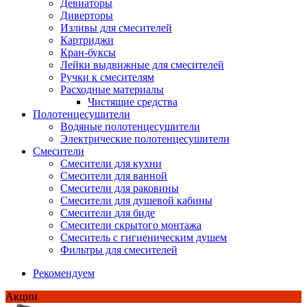
Девиаторы
Диверторы
Изливы для смесителей
Картриджи
Кран-буксы
Лейки выдвижные для смесителей
Ручки к смесителям
Расходные материалы
Чистящие средства
Полотенцесушители
Водяные полотенцесушители
Электрические полотенцесушители
Смесители
Смесители для кухни
Смесители для ванной
Смесители для раковины
Смесители для душевой кабины
Смесители для биде
Смесители скрытого монтажа
Смеситель с гигиеническим душем
Фильтры для смесителей
Рекомендуем
Акции