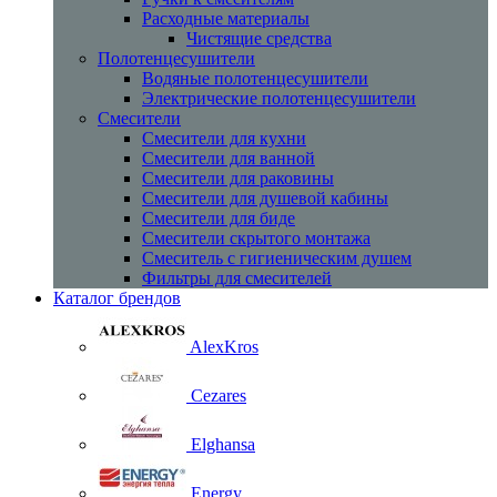
Расходные материалы
Чистящие средства
Полотенцесушители
Водяные полотенцесушители
Электрические полотенцесушители
Смесители
Смесители для кухни
Смесители для ванной
Смесители для раковины
Смесители для душевой кабины
Смесители для биде
Смесители скрытого монтажа
Смеситель с гигиеническим душем
Фильтры для смесителей
Каталог брендов
AlexKros
Cezares
Elghansa
Energy