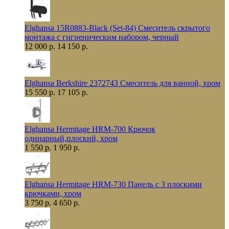
Elghansa 15R0883-Black (Set-84) Смеситель скрытого
монтажа с гигиеническим набором, черный
12 000 р.
14 150 р.
Elghansa Berkshire 2372743 Смеситель для ванной, хром
15 550 р.
17 105 р.
Elghansa Hermitage HRM-700 Крючок
одинарный,плоский, хром
1 550 р.
1 950 р.
Elghansa Hermitage HRM-730 Панель с 3 плоскими
крючками, хром
3 750 р.
4 650 р.