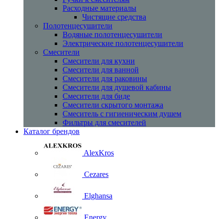
Расходные материалы
Чистящие средства
Полотенцесушители
Водяные полотенцесушители
Электрические полотенцесушители
Смесители
Смесители для кухни
Смесители для ванной
Смесители для раковины
Смесители для душевой кабины
Смесители для биде
Смесители скрытого монтажа
Смеситель с гигиеническим душем
Фильтры для смесителей
Каталог брендов
AlexKros
Cezares
Elghansa
Energy