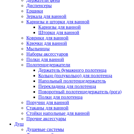
Держатели фена
Диспенсеры
Ершики
Зеркала для ванной
Карнизы и шторки для ванной
Карнизы для ванной
Шторки для ванной
Коврики для ванной
Крючки для ванной
Мыльницы
Наборы аксессуаров
Полки для ванной
Полотенцедержатели
Держатель бумажного полотенца
Кольцо (полукольцо) для полотенца
Напольный полотенцедержатель
Перекладина для полотенца
Поворотный полотенцедержатель (рога)
Полки для полотенца
Поручни для ванной
Стаканы для ванной
Стойки напольные для ванной
Прочие аксессуары
Душ
Душевые системы