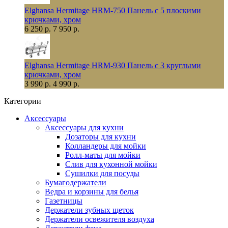
Elghansa Hermitage HRM-750 Панель с 5 плоскими
крючками, хром
6 250 р.
7 950 р.
Elghansa Hermitage HRM-930 Панель с 3 круглыми
крючками, хром
3 990 р.
4 990 р.
Категории
Аксессуары
Аксессуары для кухни
Дозаторы для кухни
Колландеры для мойки
Ролл-маты для мойки
Слив для кухонной мойки
Сушилки для посуды
Бумагодержатели
Ведра и корзины для белья
Газетницы
Держатели зубных щеток
Держатели освежителя воздуха