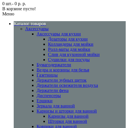
0 шт.- 0 р. р.
В корзине пусто!
Меню
Каталог товаров
Аксессуары
Аксессуары для кухни
Дозаторы для кухни
Колландеры для мойки
Ролл-маты для мойки
Слив для кухонной мойки
Сушилки для посуды
Бумагодержатели
Ведра и корзины для белья
Газетницы
Держатели зубных щеток
Держатели освежителя воздуха
Держатели фена
Диспенсеры
Ершики
Зеркала для ванной
Карнизы и шторки для ванной
Карнизы для ванной
Шторки для ванной
Коврики для ванной