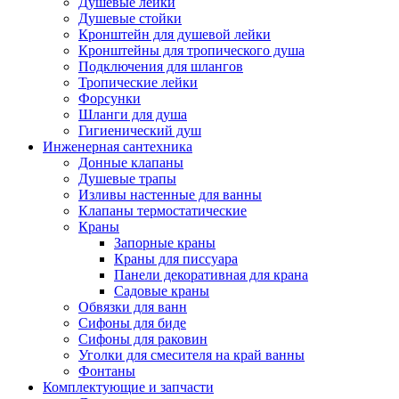
Душевые лейки
Душевые стойки
Кронштейн для душевой лейки
Кронштейны для тропического душа
Подключения для шлангов
Тропические лейки
Форсунки
Шланги для душа
Гигиенический душ
Инженерная сантехника
Донные клапаны
Душевые трапы
Изливы настенные для ванны
Клапаны термостатические
Краны
Запорные краны
Краны для писсуара
Панели декоративная для крана
Садовые краны
Обвязки для ванн
Сифоны для биде
Сифоны для раковин
Уголки для смесителя на край ванны
Фонтаны
Комплектующие и запчасти