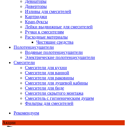
Девиаторы
Диверторы
Изливы для смесителей
Картриджи
Кран-буксы
Лейки выдвижные для смесителей
Ручки к смесителям
Расходные материалы
Чистящие средства
Полотенцесушители
Водяные полотенцесушители
Электрические полотенцесушители
Смесители
Смесители для кухни
Смесители для ванной
Смесители для раковины
Смесители для душевой кабины
Смесители для биде
Смесители скрытого монтажа
Смеситель с гигиеническим душем
Фильтры для смесителей
Рекомендуем
Акции