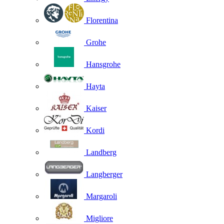
Florentina
Grohe
Hansgrohe
Hayta
Kaiser
Kordi
Landberg
Langberger
Margaroli
Migliore