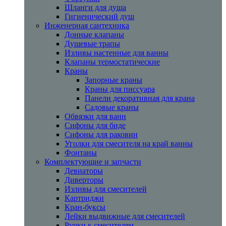
Шланги для душа
Гигиенический душ
Инженерная сантехника
Донные клапаны
Душевые трапы
Изливы настенные для ванны
Клапаны термостатические
Краны
Запорные краны
Краны для писсуара
Панели декоративная для крана
Садовые краны
Обвязки для ванн
Сифоны для биде
Сифоны для раковин
Уголки для смесителя на край ванны
Фонтаны
Комплектующие и запчасти
Девиаторы
Диверторы
Изливы для смесителей
Картриджи
Кран-буксы
Лейки выдвижные для смесителей
Ручки к смесителям