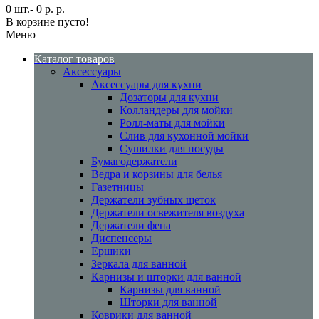
0 шт.- 0 р. р.
В корзине пусто!
Меню
Каталог товаров
Аксессуары
Аксессуары для кухни
Дозаторы для кухни
Колландеры для мойки
Ролл-маты для мойки
Слив для кухонной мойки
Сушилки для посуды
Бумагодержатели
Ведра и корзины для белья
Газетницы
Держатели зубных щеток
Держатели освежителя воздуха
Держатели фена
Диспенсеры
Ершики
Зеркала для ванной
Карнизы и шторки для ванной
Карнизы для ванной
Шторки для ванной
Коврики для ванной