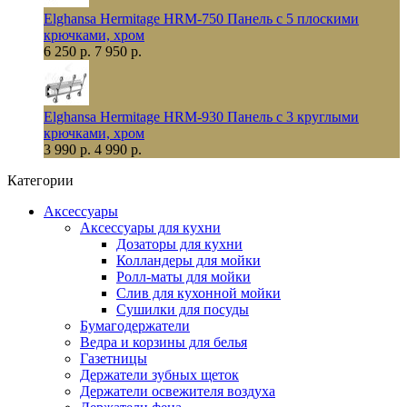
Elghansa Hermitage HRM-750 Панель с 5 плоскими
крючками, хром
6 250 р.
7 950 р.
Elghansa Hermitage HRM-930 Панель с 3 круглыми
крючками, хром
3 990 р.
4 990 р.
Категории
Аксессуары
Аксессуары для кухни
Дозаторы для кухни
Колландеры для мойки
Ролл-маты для мойки
Слив для кухонной мойки
Сушилки для посуды
Бумагодержатели
Ведра и корзины для белья
Газетницы
Держатели зубных щеток
Держатели освежителя воздуха