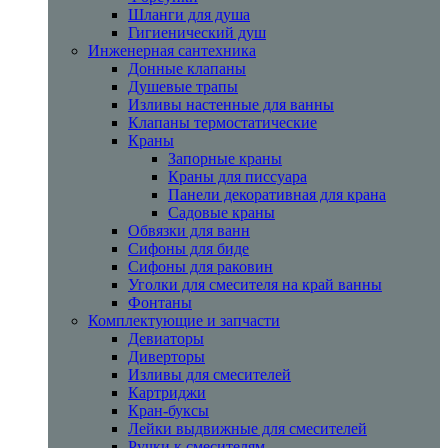
Шланги для душа
Гигиенический душ
Инженерная сантехника
Донные клапаны
Душевые трапы
Изливы настенные для ванны
Клапаны термостатические
Краны
Запорные краны
Краны для писсуара
Панели декоративная для крана
Садовые краны
Обвязки для ванн
Сифоны для биде
Сифоны для раковин
Уголки для смесителя на край ванны
Фонтаны
Комплектующие и запчасти
Девиаторы
Диверторы
Изливы для смесителей
Картриджи
Кран-буксы
Лейки выдвижные для смесителей
Ручки к смесителям