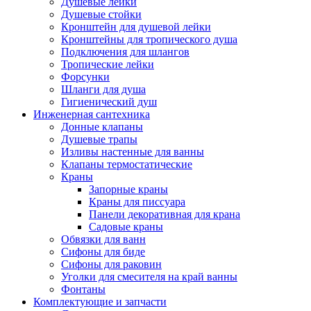
Душевые лейки
Душевые стойки
Кронштейн для душевой лейки
Кронштейны для тропического душа
Подключения для шлангов
Тропические лейки
Форсунки
Шланги для душа
Гигиенический душ
Инженерная сантехника
Донные клапаны
Душевые трапы
Изливы настенные для ванны
Клапаны термостатические
Краны
Запорные краны
Краны для писсуара
Панели декоративная для крана
Садовые краны
Обвязки для ванн
Сифоны для биде
Сифоны для раковин
Уголки для смесителя на край ванны
Фонтаны
Комплектующие и запчасти