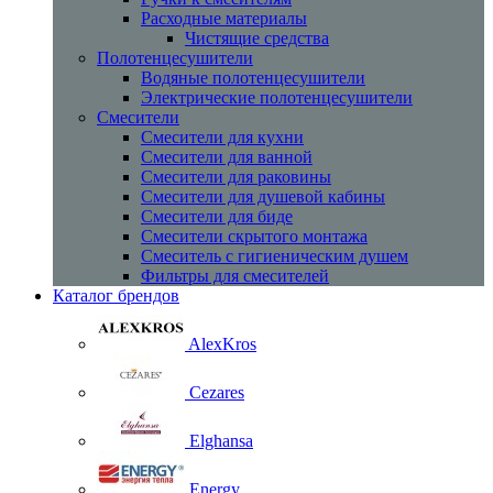
Расходные материалы
Чистящие средства
Полотенцесушители
Водяные полотенцесушители
Электрические полотенцесушители
Смесители
Смесители для кухни
Смесители для ванной
Смесители для раковины
Смесители для душевой кабины
Смесители для биде
Смесители скрытого монтажа
Смеситель с гигиеническим душем
Фильтры для смесителей
Каталог брендов
AlexKros
Cezares
Elghansa
Energy