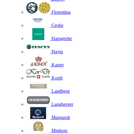
Florentina
Grohe
Hansgrohe
Hayta
Kaiser
Kordi
Landberg
Langberger
Margaroli
Migliore