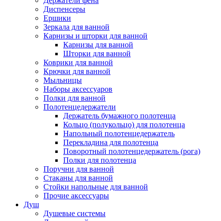
Держатели фена
Диспенсеры
Ершики
Зеркала для ванной
Карнизы и шторки для ванной
Карнизы для ванной
Шторки для ванной
Коврики для ванной
Крючки для ванной
Мыльницы
Наборы аксессуаров
Полки для ванной
Полотенцедержатели
Держатель бумажного полотенца
Кольцо (полукольцо) для полотенца
Напольный полотенцедержатель
Перекладина для полотенца
Поворотный полотенцедержатель (рога)
Полки для полотенца
Поручни для ванной
Стаканы для ванной
Стойки напольные для ванной
Прочие аксессуары
Душ
Душевые системы