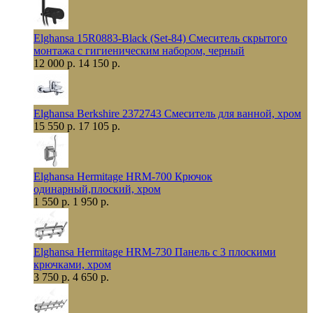
Elghansa 15R0883-Black (Set-84) Смеситель скрытого
монтажа с гигиеническим набором, черный
12 000 р.
14 150 р.
Elghansa Berkshire 2372743 Смеситель для ванной, хром
15 550 р.
17 105 р.
Elghansa Hermitage HRM-700 Крючок
одинарный,плоский, хром
1 550 р.
1 950 р.
Elghansa Hermitage HRM-730 Панель с 3 плоскими
крючками, хром
3 750 р.
4 650 р.