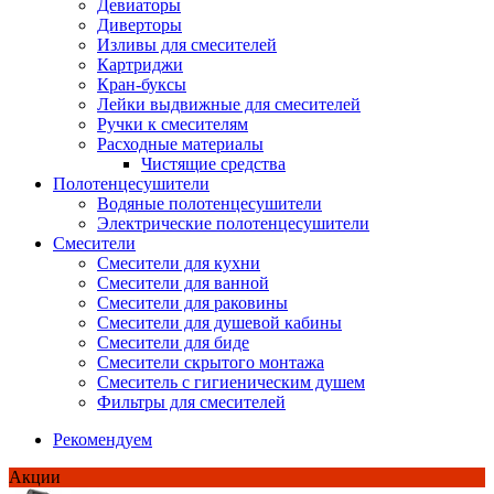
Девиаторы
Диверторы
Изливы для смесителей
Картриджи
Кран-буксы
Лейки выдвижные для смесителей
Ручки к смесителям
Расходные материалы
Чистящие средства
Полотенцесушители
Водяные полотенцесушители
Электрические полотенцесушители
Смесители
Смесители для кухни
Смесители для ванной
Смесители для раковины
Смесители для душевой кабины
Смесители для биде
Смесители скрытого монтажа
Смеситель с гигиеническим душем
Фильтры для смесителей
Рекомендуем
Акции