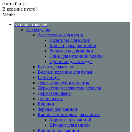
0 шт.- 0 р. р.
В корзине пусто!
Меню
Каталог товаров
Аксессуары
Аксессуары для кухни
Дозаторы для кухни
Колландеры для мойки
Ролл-маты для мойки
Слив для кухонной мойки
Сушилки для посуды
Бумагодержатели
Ведра и корзины для белья
Газетницы
Держатели зубных щеток
Держатели освежителя воздуха
Держатели фена
Диспенсеры
Ершики
Зеркала для ванной
Карнизы и шторки для ванной
Карнизы для ванной
Шторки для ванной
Коврики для ванной