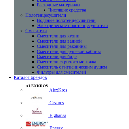
Расходные материалы
Чистящие средства
Полотенцесушители
Водяные полотенцесушители
Электрические полотенцесушители
Смесители
Смесители для кухни
Смесители для ванной
Смесители для раковины
Смесители для душевой кабины
Смесители для биде
Смесители скрытого монтажа
Смеситель с гигиеническим душем
Фильтры для смесителей
Каталог брендов
AlexKros
Cezares
Elghansa
Energy