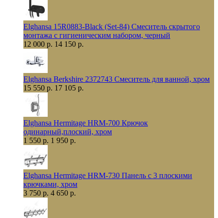
Elghansa 15R0883-Black (Set-84) Смеситель скрытого
монтажа с гигиеническим набором, черный
12 000 р.
14 150 р.
Elghansa Berkshire 2372743 Смеситель для ванной, хром
15 550 р.
17 105 р.
Elghansa Hermitage HRM-700 Крючок
одинарный,плоский, хром
1 550 р.
1 950 р.
Elghansa Hermitage HRM-730 Панель с 3 плоскими
крючками, хром
3 750 р.
4 650 р.