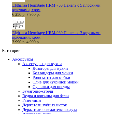
Elghansa Hermitage HRM-750 Панель с 5 плоскими
крючками, хром
6 250 р.
7 950 р.
Elghansa Hermitage HRM-930 Панель с 3 круглыми
крючками, хром
3 990 р.
4 990 р.
Категории
Аксессуары
Аксессуары для кухни
Дозаторы для кухни
Колландеры для мойки
Ролл-маты для мойки
Слив для кухонной мойки
Сушилки для посуды
Бумагодержатели
Ведра и корзины для белья
Газетницы
Держатели зубных щеток
Держатели освежителя воздуха