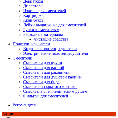
Девиаторы
Диверторы
Изливы для смесителей
Картриджи
Кран-буксы
Лейки выдвижные для смесителей
Ручки к смесителям
Расходные материалы
Чистящие средства
Полотенцесушители
Водяные полотенцесушители
Электрические полотенцесушители
Смесители
Смесители для кухни
Смесители для ванной
Смесители для раковины
Смесители для душевой кабины
Смесители для биде
Смесители скрытого монтажа
Смеситель с гигиеническим душем
Фильтры для смесителей
Рекомендуем
Акции