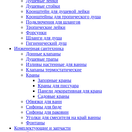
Душевые лейки
Душевые стойки
Кронштейн для душевой лейки
Кронштейны для тропического душа
Подключения для шлангов
Тропические лейки
Форсунки
Шланги для душа
Гигиенический душ
Инженерная сантехника
Донные клапаны
Душевые трапы
Изливы настенные для ванны
Клапаны термостатические
Краны
Запорные краны
Краны для писсуара
Панели декоративная для крана
Садовые краны
Обвязки для ванн
Сифоны для биде
Сифоны для раковин
Уголки для смесителя на край ванны
Фонтаны
Комплектующие и запчасти