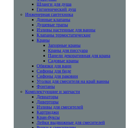
Шланги для душа
Гигиенический душ
Инженерная сантехника
Донные клапаны
Душевые трапы
Изливы настенные для ванны
Клапаны термостатические
Краны
Запорные краны
Краны для писсуара
Панели декоративная для крана
Садовые краны
Обвязки для ванн
Сифоны для биде
Сифоны для раковин
Уголки для смесителя на край ванны
Фонтаны
Комплектующие и запчасти
Девиаторы
Диверторы
Изливы для смесителей
Картриджи
Кран-буксы
Лейки выдвижные для смесителей
Ручки к смесителям