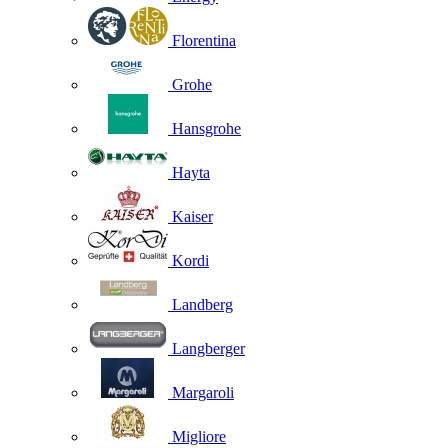
Florentina
Grohe
Hansgrohe
Hayta
Kaiser
Kordi
Landberg
Langberger
Margaroli
Migliore