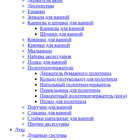
Держатели фена
Диспенсеры
Ершики
Зеркала для ванной
Карнизы и шторки для ванной
Карнизы для ванной
Шторки для ванной
Коврики для ванной
Крючки для ванной
Мыльницы
Наборы аксессуаров
Полки для ванной
Полотенцедержатели
Держатель бумажного полотенца
Кольцо (полукольцо) для полотенца
Напольный полотенцедержатель
Перекладина для полотенца
Поворотный полотенцедержатель (рога)
Полки для полотенца
Поручни для ванной
Стаканы для ванной
Стойки напольные для ванной
Прочие аксессуары
Душ
Душевые системы