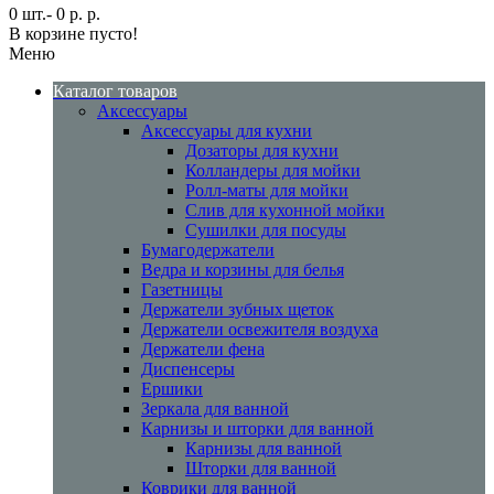
0 шт.- 0 р. р.
В корзине пусто!
Меню
Каталог товаров
Аксессуары
Аксессуары для кухни
Дозаторы для кухни
Колландеры для мойки
Ролл-маты для мойки
Слив для кухонной мойки
Сушилки для посуды
Бумагодержатели
Ведра и корзины для белья
Газетницы
Держатели зубных щеток
Держатели освежителя воздуха
Держатели фена
Диспенсеры
Ершики
Зеркала для ванной
Карнизы и шторки для ванной
Карнизы для ванной
Шторки для ванной
Коврики для ванной