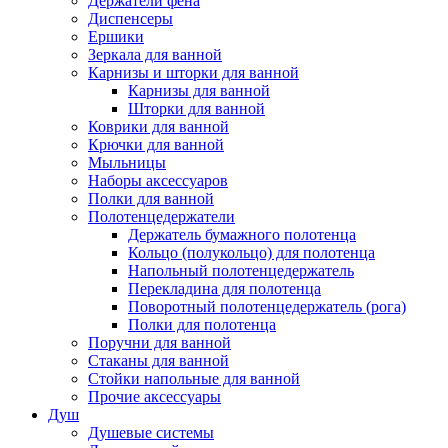
Держатели фена
Диспенсеры
Ершики
Зеркала для ванной
Карнизы и шторки для ванной
Карнизы для ванной
Шторки для ванной
Коврики для ванной
Крючки для ванной
Мыльницы
Наборы аксессуаров
Полки для ванной
Полотенцедержатели
Держатель бумажного полотенца
Кольцо (полукольцо) для полотенца
Напольный полотенцедержатель
Перекладина для полотенца
Поворотный полотенцедержатель (рога)
Полки для полотенца
Поручни для ванной
Стаканы для ванной
Стойки напольные для ванной
Прочие аксессуары
Душ
Душевые системы