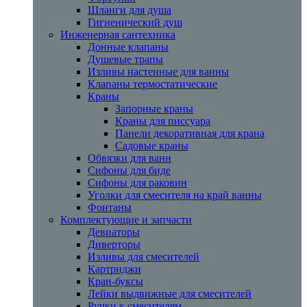
Шланги для душа
Гигиенический душ
Инженерная сантехника
Донные клапаны
Душевые трапы
Изливы настенные для ванны
Клапаны термостатические
Краны
Запорные краны
Краны для писсуара
Панели декоративная для крана
Садовые краны
Обвязки для ванн
Сифоны для биде
Сифоны для раковин
Уголки для смесителя на край ванны
Фонтаны
Комплектующие и запчасти
Девиаторы
Диверторы
Изливы для смесителей
Картриджи
Кран-буксы
Лейки выдвижные для смесителей
Ручки к смесителям