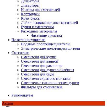
Девиаторы
Диверторы
Изливы для смесителей
Картриджи
Кран-буксы
Лейки выдвижные для смесителей
Ручки к смесителям
Расходные материалы
Чистящие средства
Полотенцесушители
Водяные полотенцесушители
Электрические полотенцесушители
Смесители
Смесители для кухни
Смесители для ванной
Смесители для раковины
Смесители для душевой кабины
Смесители для биде
Смесители скрытого монтажа
Смеситель с гигиеническим душем
Фильтры для смесителей
Рекомендуем
Акции