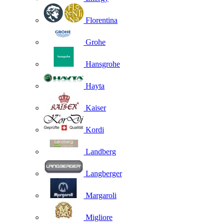
Florentina
Grohe
Hansgrohe
Hayta
Kaiser
Kordi
Landberg
Langberger
Margaroli
Migliore