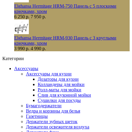
Elghansa Hermitage HRM-750 Панель с 5 плоскими
крючками, хром
6 250 р.
7 950 р.
Elghansa Hermitage HRM-930 Панель с 3 круглыми
крючками, хром
3 990 р.
4 990 р.
Категории
Аксессуары
Аксессуары для кухни
Дозаторы для кухни
Колландеры для мойки
Ролл-маты для мойки
Слив для кухонной мойки
Сушилки для посуды
Бумагодержатели
Ведра и корзины для белья
Газетницы
Держатели зубных щеток
Держатели освежителя воздуха