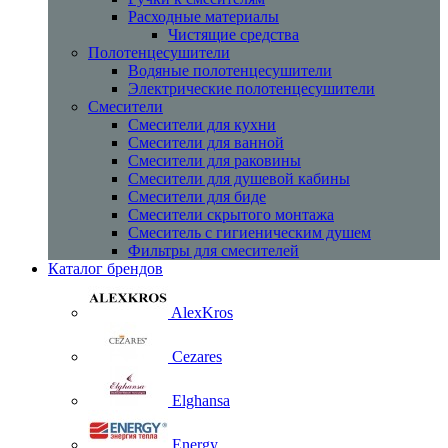
Расходные материалы
Чистящие средства
Полотенцесушители
Водяные полотенцесушители
Электрические полотенцесушители
Смесители
Смесители для кухни
Смесители для ванной
Смесители для раковины
Смесители для душевой кабины
Смесители для биде
Смесители скрытого монтажа
Смеситель с гигиеническим душем
Фильтры для смесителей
Каталог брендов
AlexKros
Cezares
Elghansa
Energy