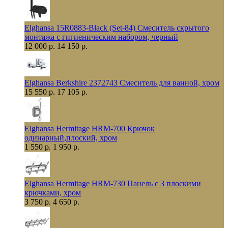
Elghansa 15R0883-Black (Set-84) Смеситель скрытого
монтажа с гигиеническим набором, черный
12 000 р.
14 150 р.
Elghansa Berkshire 2372743 Смеситель для ванной, хром
15 550 р.
17 105 р.
Elghansa Hermitage HRM-700 Крючок
одинарный,плоский, хром
1 550 р.
1 950 р.
Elghansa Hermitage HRM-730 Панель с 3 плоскими
крючками, хром
3 750 р.
4 650 р.