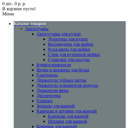
0 шт.- 0 р. р.
В корзине пусто!
Меню
Каталог товаров
Аксессуары
Аксессуары для кухни
Дозаторы для кухни
Колландеры для мойки
Ролл-маты для мойки
Слив для кухонной мойки
Сушилки для посуды
Бумагодержатели
Ведра и корзины для белья
Газетницы
Держатели зубных щеток
Держатели освежителя воздуха
Держатели фена
Диспенсеры
Ершики
Зеркала для ванной
Карнизы и шторки для ванной
Карнизы для ванной
Шторки для ванной
Коврики для ванной