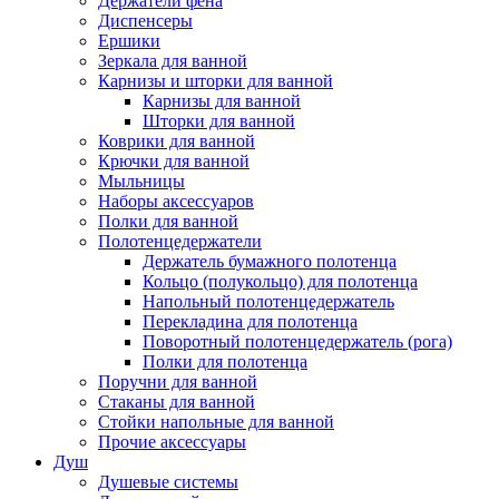
Держатели фена
Диспенсеры
Ершики
Зеркала для ванной
Карнизы и шторки для ванной
Карнизы для ванной
Шторки для ванной
Коврики для ванной
Крючки для ванной
Мыльницы
Наборы аксессуаров
Полки для ванной
Полотенцедержатели
Держатель бумажного полотенца
Кольцо (полукольцо) для полотенца
Напольный полотенцедержатель
Перекладина для полотенца
Поворотный полотенцедержатель (рога)
Полки для полотенца
Поручни для ванной
Стаканы для ванной
Стойки напольные для ванной
Прочие аксессуары
Душ
Душевые системы