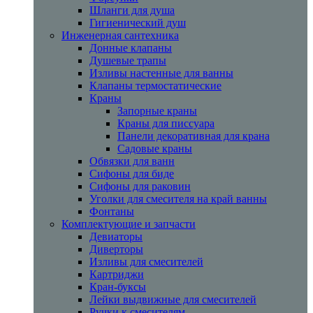
Шланги для душа
Гигиенический душ
Инженерная сантехника
Донные клапаны
Душевые трапы
Изливы настенные для ванны
Клапаны термостатические
Краны
Запорные краны
Краны для писсуара
Панели декоративная для крана
Садовые краны
Обвязки для ванн
Сифоны для биде
Сифоны для раковин
Уголки для смесителя на край ванны
Фонтаны
Комплектующие и запчасти
Девиаторы
Диверторы
Изливы для смесителей
Картриджи
Кран-буксы
Лейки выдвижные для смесителей
Ручки к смесителям