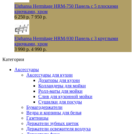
Elghansa Hermitage HRM-750 Панель с 5 плоскими
крючками, хром
6 250 р.
7 950 р.
Elghansa Hermitage HRM-930 Панель с 3 круглыми
крючками, хром
3 990 р.
4 990 р.
Категории
Аксессуары
Аксессуары для кухни
Дозаторы для кухни
Колландеры для мойки
Ролл-маты для мойки
Слив для кухонной мойки
Сушилки для посуды
Бумагодержатели
Ведра и корзины для белья
Газетницы
Держатели зубных щеток
Держатели освежителя воздуха