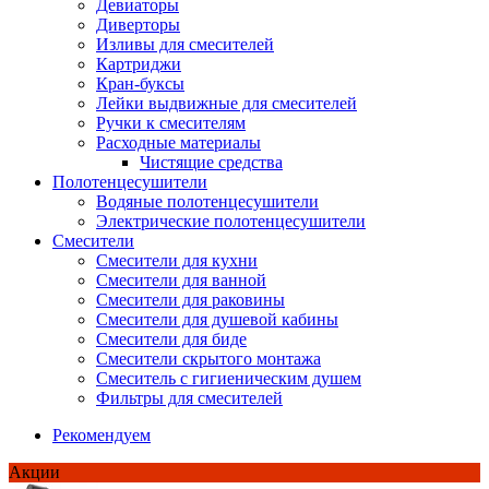
Девиаторы
Диверторы
Изливы для смесителей
Картриджи
Кран-буксы
Лейки выдвижные для смесителей
Ручки к смесителям
Расходные материалы
Чистящие средства
Полотенцесушители
Водяные полотенцесушители
Электрические полотенцесушители
Смесители
Смесители для кухни
Смесители для ванной
Смесители для раковины
Смесители для душевой кабины
Смесители для биде
Смесители скрытого монтажа
Смеситель с гигиеническим душем
Фильтры для смесителей
Рекомендуем
Акции