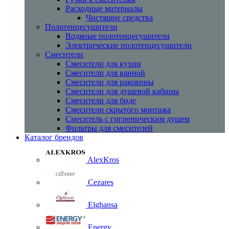
Расходные материалы
Чистящие средства
Полотенцесушители
Водяные полотенцесушители
Электрические полотенцесушители
Смесители
Смесители для кухни
Смесители для ванной
Смесители для раковины
Смесители для душевой кабины
Смесители для биде
Смесители скрытого монтажа
Смеситель с гигиеническим душем
Фильтры для смесителей
Каталог брендов
AlexKros
Cezares
Elghansa
Energy