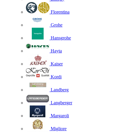
Florentina
Grohe
Hansgrohe
Hayta
Kaiser
Kordi
Landberg
Langberger
Margaroli
Migliore