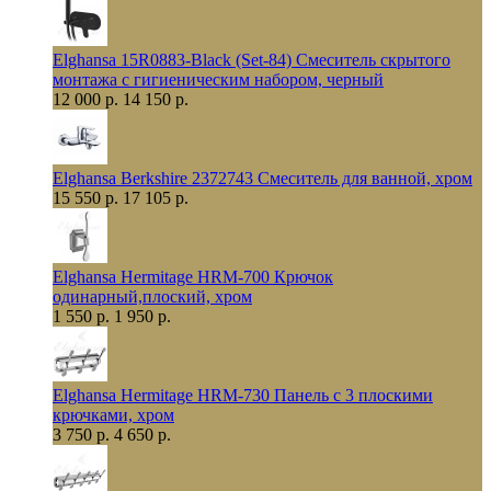
Elghansa 15R0883-Black (Set-84) Смеситель скрытого
монтажа с гигиеническим набором, черный
12 000 р.
14 150 р.
Elghansa Berkshire 2372743 Смеситель для ванной, хром
15 550 р.
17 105 р.
Elghansa Hermitage HRM-700 Крючок
одинарный,плоский, хром
1 550 р.
1 950 р.
Elghansa Hermitage HRM-730 Панель с 3 плоскими
крючками, хром
3 750 р.
4 650 р.