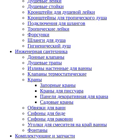
Душевые лейки
Душевые стойки
Кронштейн для душевой лейки
Кронштейны для тропического душа
Подключения для шлангов
Тропические лейки
Форсунки
Шланги для душа
Гигиенический душ
Инженерная сантехника
Донные клапаны
Душевые трапы
Изливы настенные для ванны
Клапаны термостатические
Краны
Запорные краны
Краны для писсуара
Панели декоративная для крана
Садовые краны
Обвязки для ванн
Сифоны для биде
Сифоны для раковин
Уголки для смесителя на край ванны
Фонтаны
Комплектующие и запчасти