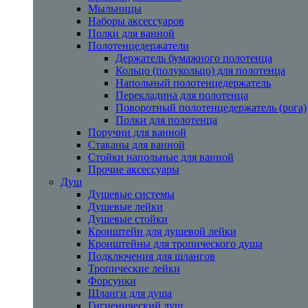
Мыльницы
Наборы аксессуаров
Полки для ванной
Полотенцедержатели
Держатель бумажного полотенца
Кольцо (полукольцо) для полотенца
Напольный полотенцедержатель
Перекладина для полотенца
Поворотный полотенцедержатель (рога)
Полки для полотенца
Поручни для ванной
Стаканы для ванной
Стойки напольные для ванной
Прочие аксессуары
Душ
Душевые системы
Душевые лейки
Душевые стойки
Кронштейн для душевой лейки
Кронштейны для тропического душа
Подключения для шлангов
Тропические лейки
Форсунки
Шланги для душа
Гигиенический душ