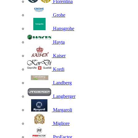
Florentina
Grohe
Hansgrohe
Hayta
Kaiser
Kordi
Landberg
Langberger
Margaroli
Migliore
ProFactor