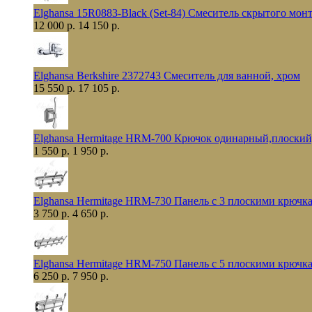
Elghansa 15R0883-Black (Set-84) Смеситель скрытого мо
12 000 р.
14 150 р.
Elghansa Berkshire 2372743 Смеситель для ванной, хром
15 550 р.
17 105 р.
Elghansa Hermitage HRM-700 Крючок одинарный,плоский
1 550 р.
1 950 р.
Elghansa Hermitage HRM-730 Панель с 3 плоскими крючк
3 750 р.
4 650 р.
Elghansa Hermitage HRM-750 Панель с 5 плоскими крючк
6 250 р.
7 950 р.