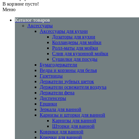
В корзине пусто!
Меню
Каталог товаров
Аксессуары
Аксессуары для кухни
Дозаторы для кухни
Колландеры для мойки
Ролл-маты для мойки
Слив для кухонной мойки
Сушилки для посуды
Бумагодержатели
Ведра и корзины для белья
Газетницы
Держатели зубных щеток
Держатели освежителя воздуха
Держатели фена
Диспенсеры
Ершики
Зеркала для ванной
Карнизы и шторки для ванной
Карнизы для ванной
Шторки для ванной
Коврики для ванной
Крючки для ванной