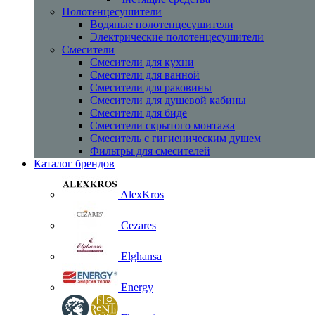
Полотенцесушители
Водяные полотенцесушители
Электрические полотенцесушители
Смесители
Смесители для кухни
Смесители для ванной
Смесители для раковины
Смесители для душевой кабины
Смесители для биде
Смесители скрытого монтажа
Смеситель с гигиеническим душем
Фильтры для смесителей
Каталог брендов
AlexKros
Cezares
Elghansa
Energy