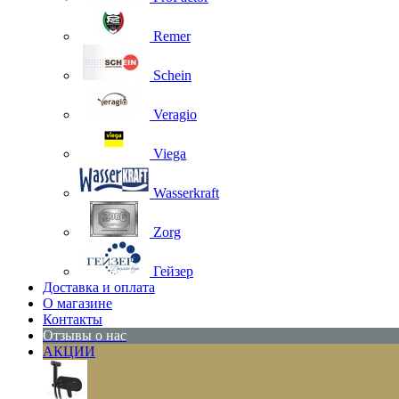
Remer
Schein
Veragio
Viega
Wasserkraft
Zorg
Гейзер
Доставка и оплата
О магазине
Контакты
Отзывы о нас
АКЦИИ