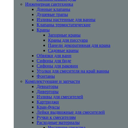
Инженерная сантехника
Донные клапаны
Душевые трапы
Изливы настенные для ванны
Клапаны термостатические
Краны
Запорные краны
Краны для писсуара
Панели декоративная для крана
Садовые краны
Обвязки для ванн
Сифоны для биде
Сифоны для раковин
Уголки для смесителя на край ванны
Фонтаны
Комплектующие и запчасти
Девиаторы
Диверторы
Изливы для смесителей
Картриджи
Кран-буксы
Лейки выдвижные для смесителей
Ручки к смесителям
Расходные материалы
Чистящие средства