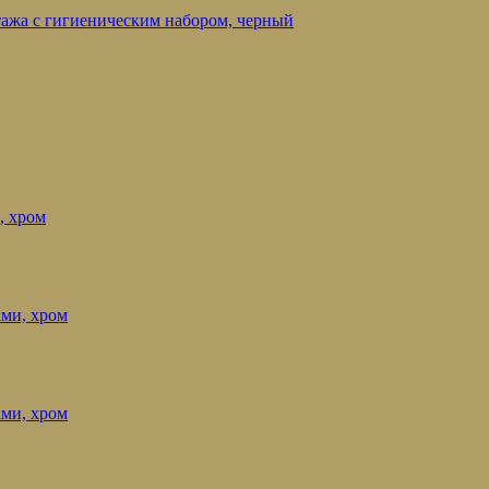
нтажа с гигиеническим набором, черный
, хром
ами, хром
ами, хром