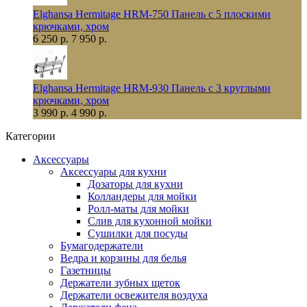
Elghansa Hermitage HRM-750 Панель с 5 плоскими
крючками, хром
6 250 р.
7 950 р.
Elghansa Hermitage HRM-930 Панель с 3 круглыми
крючками, хром
3 990 р.
4 990 р.
Категории
Аксессуары
Аксессуары для кухни
Дозаторы для кухни
Колландеры для мойки
Ролл-маты для мойки
Слив для кухонной мойки
Сушилки для посуды
Бумагодержатели
Ведра и корзины для белья
Газетницы
Держатели зубных щеток
Держатели освежителя воздуха