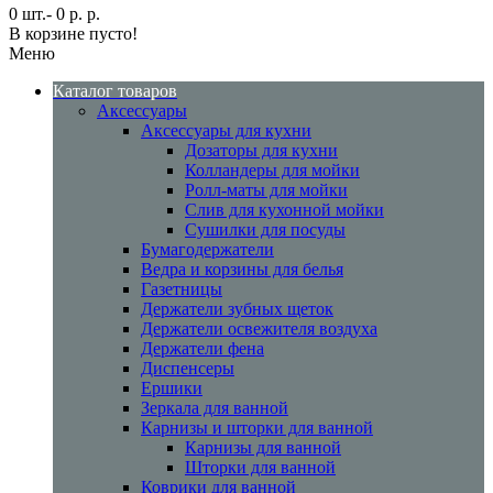
0 шт.- 0 р. р.
В корзине пусто!
Меню
Каталог товаров
Аксессуары
Аксессуары для кухни
Дозаторы для кухни
Колландеры для мойки
Ролл-маты для мойки
Слив для кухонной мойки
Сушилки для посуды
Бумагодержатели
Ведра и корзины для белья
Газетницы
Держатели зубных щеток
Держатели освежителя воздуха
Держатели фена
Диспенсеры
Ершики
Зеркала для ванной
Карнизы и шторки для ванной
Карнизы для ванной
Шторки для ванной
Коврики для ванной