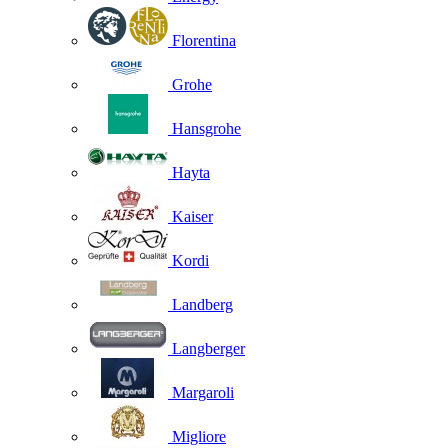
Florentina
Grohe
Hansgrohe
Hayta
Kaiser
Kordi
Landberg
Langberger
Margaroli
Migliore