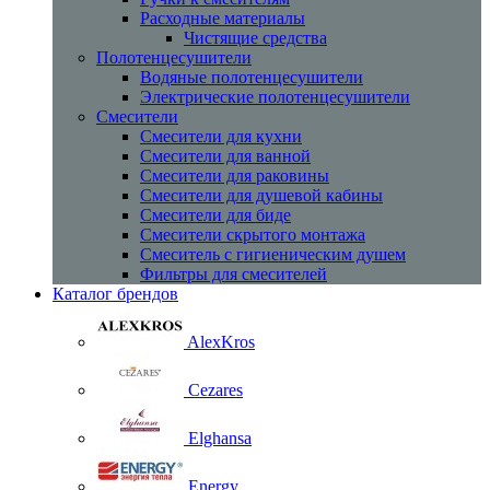
Расходные материалы
Чистящие средства
Полотенцесушители
Водяные полотенцесушители
Электрические полотенцесушители
Смесители
Смесители для кухни
Смесители для ванной
Смесители для раковины
Смесители для душевой кабины
Смесители для биде
Смесители скрытого монтажа
Смеситель с гигиеническим душем
Фильтры для смесителей
Каталог брендов
AlexKros
Cezares
Elghansa
Energy