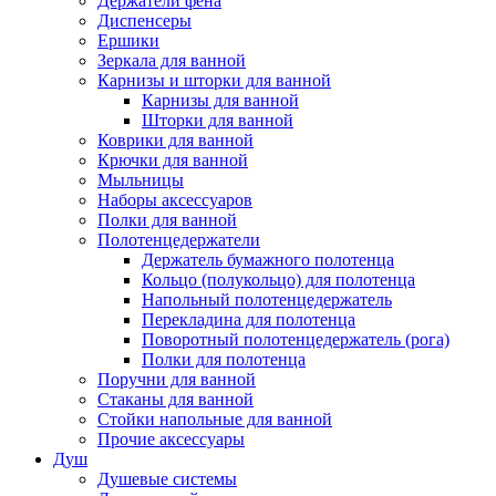
Держатели фена
Диспенсеры
Ершики
Зеркала для ванной
Карнизы и шторки для ванной
Карнизы для ванной
Шторки для ванной
Коврики для ванной
Крючки для ванной
Мыльницы
Наборы аксессуаров
Полки для ванной
Полотенцедержатели
Держатель бумажного полотенца
Кольцо (полукольцо) для полотенца
Напольный полотенцедержатель
Перекладина для полотенца
Поворотный полотенцедержатель (рога)
Полки для полотенца
Поручни для ванной
Стаканы для ванной
Стойки напольные для ванной
Прочие аксессуары
Душ
Душевые системы