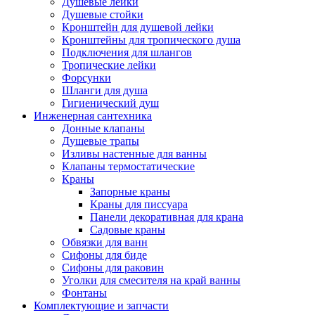
Душевые лейки
Душевые стойки
Кронштейн для душевой лейки
Кронштейны для тропического душа
Подключения для шлангов
Тропические лейки
Форсунки
Шланги для душа
Гигиенический душ
Инженерная сантехника
Донные клапаны
Душевые трапы
Изливы настенные для ванны
Клапаны термостатические
Краны
Запорные краны
Краны для писсуара
Панели декоративная для крана
Садовые краны
Обвязки для ванн
Сифоны для биде
Сифоны для раковин
Уголки для смесителя на край ванны
Фонтаны
Комплектующие и запчасти