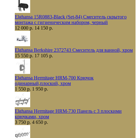
Elghansa 15R0883-Black (Set-84) Смеситель скрытого
монтажа с гигиеническим набором, черный
12 000 р.
14 150 р.
Elghansa Berkshire 2372743 Смеситель для ванной, хром
15 550 р.
17 105 р.
Elghansa Hermitage HRM-700 Крючок
одинарный,плоский, хром
1 550 р.
1 950 р.
Elghansa Hermitage HRM-730 Панель с 3 плоскими
крючками, хром
3 750 р.
4 650 р.