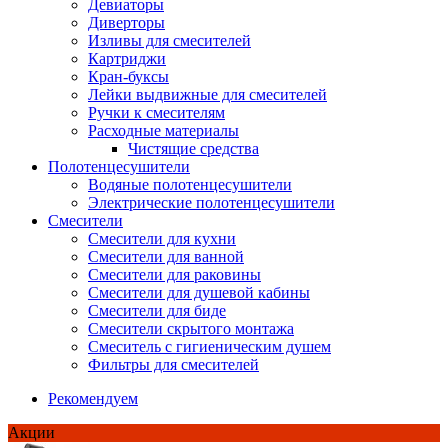
Девиаторы
Диверторы
Изливы для смесителей
Картриджи
Кран-буксы
Лейки выдвижные для смесителей
Ручки к смесителям
Расходные материалы
Чистящие средства
Полотенцесушители
Водяные полотенцесушители
Электрические полотенцесушители
Смесители
Смесители для кухни
Смесители для ванной
Смесители для раковины
Смесители для душевой кабины
Смесители для биде
Смесители скрытого монтажа
Смеситель с гигиеническим душем
Фильтры для смесителей
Рекомендуем
Акции