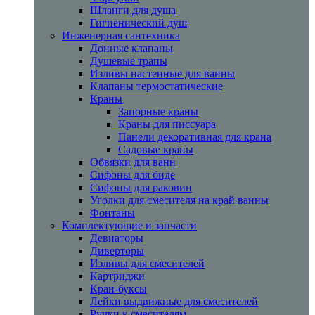
Шланги для душа
Гигиенический душ
Инженерная сантехника
Донные клапаны
Душевые трапы
Изливы настенные для ванны
Клапаны термостатические
Краны
Запорные краны
Краны для писсуара
Панели декоративная для крана
Садовые краны
Обвязки для ванн
Сифоны для биде
Сифоны для раковин
Уголки для смесителя на край ванны
Фонтаны
Комплектующие и запчасти
Девиаторы
Диверторы
Изливы для смесителей
Картриджи
Кран-буксы
Лейки выдвижные для смесителей
Ручки к смесителям