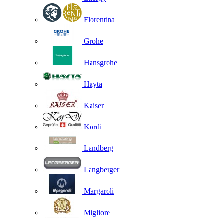
Florentina
Grohe
Hansgrohe
Hayta
Kaiser
Kordi
Landberg
Langberger
Margaroli
Migliore