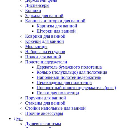
Держатели фена
Диспенсеры
Ершики
Зеркала для ванной
Карнизы и шторки для ванной
Карнизы для ванной
Шторки для ванной
Коврики для ванной
Крючки для ванной
Мыльницы
Наборы аксессуаров
Полки для ванной
Полотенцедержатели
Держатель бумажного полотенца
Кольцо (полукольцо) для полотенца
Напольный полотенцедержатель
Перекладина для полотенца
Поворотный полотенцедержатель (рога)
Полки для полотенца
Поручни для ванной
Стаканы для ванной
Стойки напольные для ванной
Прочие аксессуары
Душ
Душевые системы