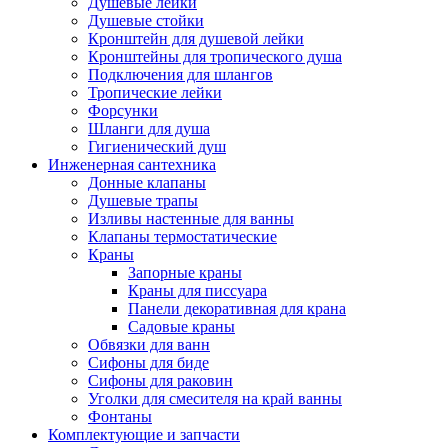
Душевые лейки
Душевые стойки
Кронштейн для душевой лейки
Кронштейны для тропического душа
Подключения для шлангов
Тропические лейки
Форсунки
Шланги для душа
Гигиенический душ
Инженерная сантехника
Донные клапаны
Душевые трапы
Изливы настенные для ванны
Клапаны термостатические
Краны
Запорные краны
Краны для писсуара
Панели декоративная для крана
Садовые краны
Обвязки для ванн
Сифоны для биде
Сифоны для раковин
Уголки для смесителя на край ванны
Фонтаны
Комплектующие и запчасти