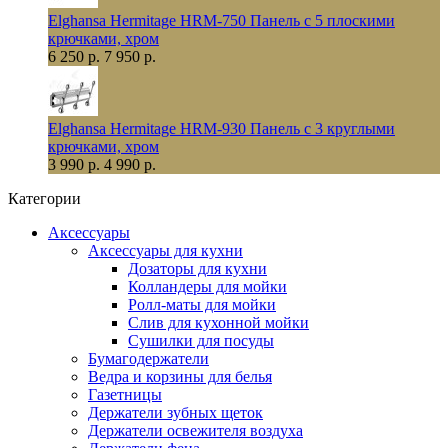
Elghansa Hermitage HRM-750 Панель с 5 плоскими
крючками, хром
6 250 р.
7 950 р.
Elghansa Hermitage HRM-930 Панель с 3 круглыми
крючками, хром
3 990 р.
4 990 р.
Категории
Аксессуары
Аксессуары для кухни
Дозаторы для кухни
Колландеры для мойки
Ролл-маты для мойки
Слив для кухонной мойки
Сушилки для посуды
Бумагодержатели
Ведра и корзины для белья
Газетницы
Держатели зубных щеток
Держатели освежителя воздуха