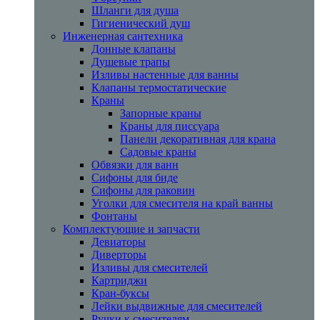
Шланги для душа
Гигиенический душ
Инженерная сантехника
Донные клапаны
Душевые трапы
Изливы настенные для ванны
Клапаны термостатические
Краны
Запорные краны
Краны для писсуара
Панели декоративная для крана
Садовые краны
Обвязки для ванн
Сифоны для биде
Сифоны для раковин
Уголки для смесителя на край ванны
Фонтаны
Комплектующие и запчасти
Девиаторы
Диверторы
Изливы для смесителей
Картриджи
Кран-буксы
Лейки выдвижные для смесителей
Ручки к смесителям