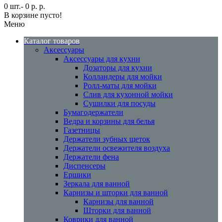
0 шт.- 0 р. р.
В корзине пусто!
Меню
Каталог товаров
Аксессуары
Аксессуары для кухни
Дозаторы для кухни
Колландеры для мойки
Ролл-маты для мойки
Слив для кухонной мойки
Сушилки для посуды
Бумагодержатели
Ведра и корзины для белья
Газетницы
Держатели зубных щеток
Держатели освежителя воздуха
Держатели фена
Диспенсеры
Ершики
Зеркала для ванной
Карнизы и шторки для ванной
Карнизы для ванной
Шторки для ванной
Коврики для ванной