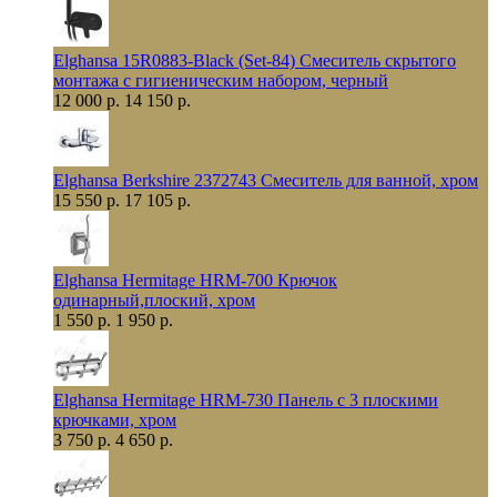
Elghansa 15R0883-Black (Set-84) Смеситель скрытого
монтажа с гигиеническим набором, черный
12 000 р.
14 150 р.
Elghansa Berkshire 2372743 Смеситель для ванной, хром
15 550 р.
17 105 р.
Elghansa Hermitage HRM-700 Крючок
одинарный,плоский, хром
1 550 р.
1 950 р.
Elghansa Hermitage HRM-730 Панель с 3 плоскими
крючками, хром
3 750 р.
4 650 р.