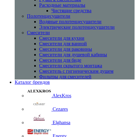
Расходные материалы
Чистящие средства
Полотенцесушители
Водяные полотенцесушители
Электрические полотенцесушители
Смесители
Смесители для кухни
Смесители для ванной
Смесители для раковины
Смесители для душевой кабины
Смесители для биде
Смесители скрытого монтажа
Смеситель с гигиеническим душем
Фильтры для смесителей
Каталог брендов
AlexKros
Cezares
Elghansa
Energy