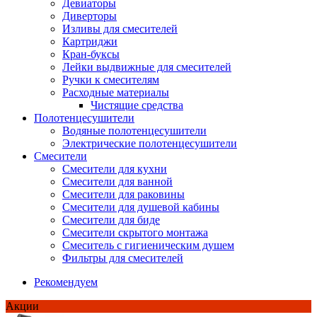
Девиаторы
Диверторы
Изливы для смесителей
Картриджи
Кран-буксы
Лейки выдвижные для смесителей
Ручки к смесителям
Расходные материалы
Чистящие средства
Полотенцесушители
Водяные полотенцесушители
Электрические полотенцесушители
Смесители
Смесители для кухни
Смесители для ванной
Смесители для раковины
Смесители для душевой кабины
Смесители для биде
Смесители скрытого монтажа
Смеситель с гигиеническим душем
Фильтры для смесителей
Рекомендуем
Акции