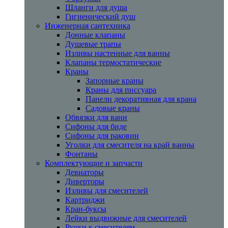
Шланги для душа
Гигиенический душ
Инженерная сантехника
Донные клапаны
Душевые трапы
Изливы настенные для ванны
Клапаны термостатические
Краны
Запорные краны
Краны для писсуара
Панели декоративная для крана
Садовые краны
Обвязки для ванн
Сифоны для биде
Сифоны для раковин
Уголки для смесителя на край ванны
Фонтаны
Комплектующие и запчасти
Девиаторы
Диверторы
Изливы для смесителей
Картриджи
Кран-буксы
Лейки выдвижные для смесителей
Ручки к смесителям