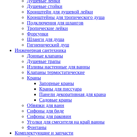
Душевые лейки
Душевые стойки
Кронштейн для душевой лейки
Кронштейны для тропического душа
Подключения для шлангов
Тропические лейки
Форсунки
Шланги для душа
Гигиенический душ
Инженерная сантехника
Донные клапаны
Душевые трапы
Изливы настенные для ванны
Клапаны термостатические
Краны
Запорные краны
Краны для писсуара
Панели декоративная для крана
Садовые краны
Обвязки для ванн
Сифоны для биде
Сифоны для раковин
Уголки для смесителя на край ванны
Фонтаны
Комплектующие и запчасти