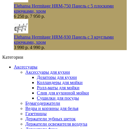
Elghansa Hermitage HRM-750 Панель с 5 плоскими
крючками, хром
6 250 р.
7 950 р.
Elghansa Hermitage HRM-930 Панель с 3 круглыми
крючками, хром
3 990 р.
4 990 р.
Категории
Аксессуары
Аксессуары для кухни
Дозаторы для кухни
Колландеры для мойки
Ролл-маты для мойки
Слив для кухонной мойки
Сушилки для посуды
Бумагодержатели
Ведра и корзины для белья
Газетницы
Держатели зубных щеток
Держатели освежителя воздуха