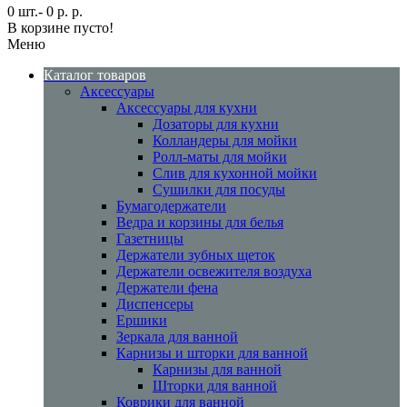
0 шт.- 0 р. р.
В корзине пусто!
Меню
Каталог товаров
Аксессуары
Аксессуары для кухни
Дозаторы для кухни
Колландеры для мойки
Ролл-маты для мойки
Слив для кухонной мойки
Сушилки для посуды
Бумагодержатели
Ведра и корзины для белья
Газетницы
Держатели зубных щеток
Держатели освежителя воздуха
Держатели фена
Диспенсеры
Ершики
Зеркала для ванной
Карнизы и шторки для ванной
Карнизы для ванной
Шторки для ванной
Коврики для ванной