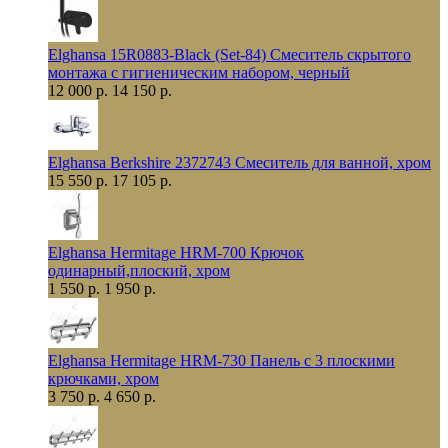
Elghansa 15R0883-Black (Set-84) Смеситель скрытого
монтажа с гигиеническим набором, черный
12 000 р.
14 150 р.
Elghansa Berkshire 2372743 Смеситель для ванной, хром
15 550 р.
17 105 р.
Elghansa Hermitage HRM-700 Крючок
одинарный,плоский, хром
1 550 р.
1 950 р.
Elghansa Hermitage HRM-730 Панель с 3 плоскими
крючками, хром
3 750 р.
4 650 р.