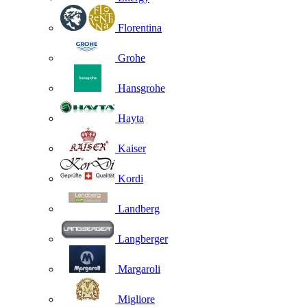
Florentina
Grohe
Hansgrohe
Hayta
Kaiser
Kordi
Landberg
Langberger
Margaroli
Migliore