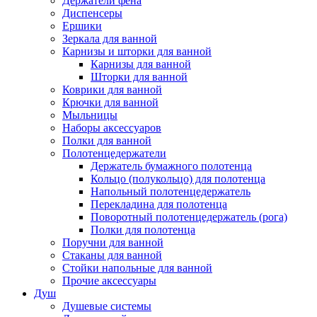
Держатели фена
Диспенсеры
Ершики
Зеркала для ванной
Карнизы и шторки для ванной
Карнизы для ванной
Шторки для ванной
Коврики для ванной
Крючки для ванной
Мыльницы
Наборы аксессуаров
Полки для ванной
Полотенцедержатели
Держатель бумажного полотенца
Кольцо (полукольцо) для полотенца
Напольный полотенцедержатель
Перекладина для полотенца
Поворотный полотенцедержатель (рога)
Полки для полотенца
Поручни для ванной
Стаканы для ванной
Стойки напольные для ванной
Прочие аксессуары
Душ
Душевые системы