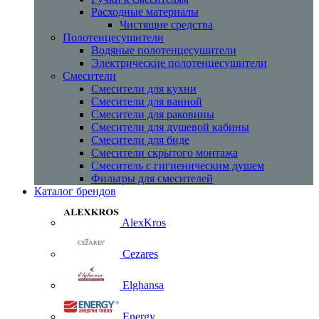
Расходные материалы
Чистящие средства
Полотенцесушители
Водяные полотенцесушители
Электрические полотенцесушители
Смесители
Смесители для кухни
Смесители для ванной
Смесители для раковины
Смесители для душевой кабины
Смесители для биде
Смесители скрытого монтажа
Смеситель с гигиеническим душем
Фильтры для смесителей
Каталог брендов
AlexKros
Cezares
Elghansa
Energy