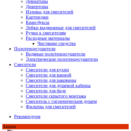
Девиаторы
Диверторы
Изливы для смесителей
Картриджи
Кран-буксы
Лейки выдвижные для смесителей
Ручки к смесителям
Расходные материалы
Чистящие средства
Полотенцесушители
Водяные полотенцесушители
Электрические полотенцесушители
Смесители
Смесители для кухни
Смесители для ванной
Смесители для раковины
Смесители для душевой кабины
Смесители для биде
Смесители скрытого монтажа
Смеситель с гигиеническим душем
Фильтры для смесителей
Рекомендуем
Акции