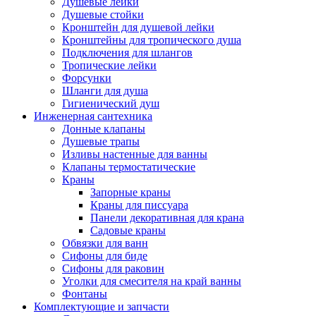
Душевые лейки
Душевые стойки
Кронштейн для душевой лейки
Кронштейны для тропического душа
Подключения для шлангов
Тропические лейки
Форсунки
Шланги для душа
Гигиенический душ
Инженерная сантехника
Донные клапаны
Душевые трапы
Изливы настенные для ванны
Клапаны термостатические
Краны
Запорные краны
Краны для писсуара
Панели декоративная для крана
Садовые краны
Обвязки для ванн
Сифоны для биде
Сифоны для раковин
Уголки для смесителя на край ванны
Фонтаны
Комплектующие и запчасти