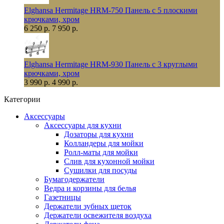
Elghansa Hermitage HRM-750 Панель с 5 плоскими
крючками, хром
6 250 р.
7 950 р.
Elghansa Hermitage HRM-930 Панель с 3 круглыми
крючками, хром
3 990 р.
4 990 р.
Категории
Аксессуары
Аксессуары для кухни
Дозаторы для кухни
Колландеры для мойки
Ролл-маты для мойки
Слив для кухонной мойки
Сушилки для посуды
Бумагодержатели
Ведра и корзины для белья
Газетницы
Держатели зубных щеток
Держатели освежителя воздуха