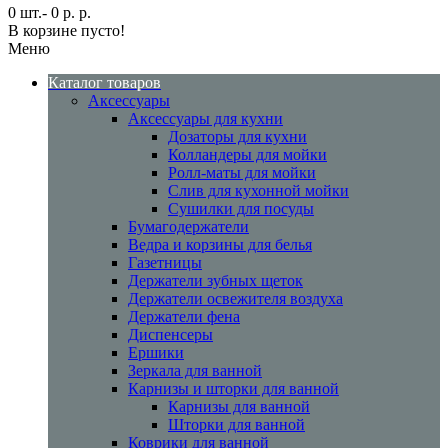
0 шт.- 0 р. р.
В корзине пусто!
Меню
Каталог товаров
Аксессуары
Аксессуары для кухни
Дозаторы для кухни
Колландеры для мойки
Ролл-маты для мойки
Слив для кухонной мойки
Сушилки для посуды
Бумагодержатели
Ведра и корзины для белья
Газетницы
Держатели зубных щеток
Держатели освежителя воздуха
Держатели фена
Диспенсеры
Ершики
Зеркала для ванной
Карнизы и шторки для ванной
Карнизы для ванной
Шторки для ванной
Коврики для ванной