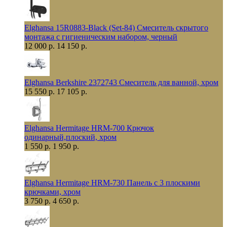
Elghansa 15R0883-Black (Set-84) Смеситель скрытого
монтажа с гигиеническим набором, черный
12 000 р.
14 150 р.
Elghansa Berkshire 2372743 Смеситель для ванной, хром
15 550 р.
17 105 р.
Elghansa Hermitage HRM-700 Крючок
одинарный,плоский, хром
1 550 р.
1 950 р.
Elghansa Hermitage HRM-730 Панель с 3 плоскими
крючками, хром
3 750 р.
4 650 р.