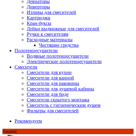
Девиаторы
Диверторы
Изливы для смесителей
Картриджи
Кран-буксы
Лейки выдвижные для смесителей
Ручки к смесителям
Расходные материалы
Чистящие средства
Полотенцесушители
Водяные полотенцесушители
Электрические полотенцесушители
Смесители
Смесители для кухни
Смесители для ванной
Смесители для раковины
Смесители для душевой кабины
Смесители для биде
Смесители скрытого монтажа
Смеситель с гигиеническим душем
Фильтры для смесителей
Рекомендуем
Акции