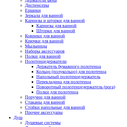
Держатели фена
Диспенсеры
Ершики
Зеркала для ванной
Карнизы и шторки для ванной
Карнизы для ванной
Шторки для ванной
Коврики для ванной
Крючки для ванной
Мыльницы
Наборы аксессуаров
Полки для ванной
Полотенцедержатели
Держатель бумажного полотенца
Кольцо (полукольцо) для полотенца
Напольный полотенцедержатель
Перекладина для полотенца
Поворотный полотенцедержатель (рога)
Полки для полотенца
Поручни для ванной
Стаканы для ванной
Стойки напольные для ванной
Прочие аксессуары
Душ
Душевые системы