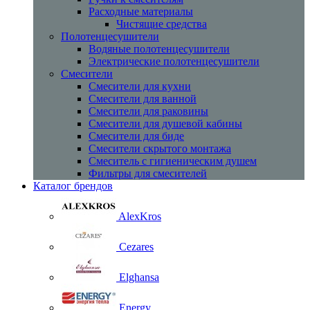
Расходные материалы
Чистящие средства
Полотенцесушители
Водяные полотенцесушители
Электрические полотенцесушители
Смесители
Смесители для кухни
Смесители для ванной
Смесители для раковины
Смесители для душевой кабины
Смесители для биде
Смесители скрытого монтажа
Смеситель с гигиеническим душем
Фильтры для смесителей
Каталог брендов
AlexKros
Cezares
Elghansa
Energy