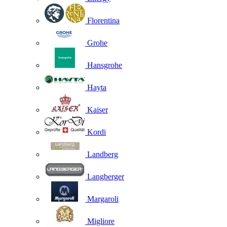
Florentina
Grohe
Hansgrohe
Hayta
Kaiser
Kordi
Landberg
Langberger
Margaroli
Migliore