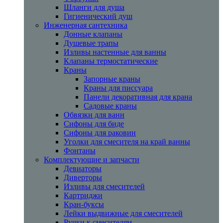
Шланги для душа
Гигиенический душ
Инженерная сантехника
Донные клапаны
Душевые трапы
Изливы настенные для ванны
Клапаны термостатические
Краны
Запорные краны
Краны для писсуара
Панели декоративная для крана
Садовые краны
Обвязки для ванн
Сифоны для биде
Сифоны для раковин
Уголки для смесителя на край ванны
Фонтаны
Комплектующие и запчасти
Девиаторы
Диверторы
Изливы для смесителей
Картриджи
Кран-буксы
Лейки выдвижные для смесителей
Ручки к смесителям