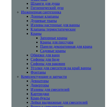
Шланги для душа
Гигиенический душ
Инженерная сантехника
Донные клапаны
Душевые трапы
Изливы настенные для ванны
Клапаны термостатические
Краны
Запорные краны
Краны для писсуара
Панели декоративная для крана
Садовые краны
Обвязки для ванн
Сифоны для биде
Сифоны для раковин
Уголки для смесителя на край ванны
Фонтаны
Комплектующие и запчасти
Девиаторы
Диверторы
Изливы для смесителей
Картриджи
Кран-буксы
Лейки выдвижные для смесителей
Ручки к смесителям