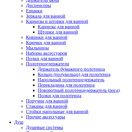
Держатели фена
Диспенсеры
Ершики
Зеркала для ванной
Карнизы и шторки для ванной
Карнизы для ванной
Шторки для ванной
Коврики для ванной
Крючки для ванной
Мыльницы
Наборы аксессуаров
Полки для ванной
Полотенцедержатели
Держатель бумажного полотенца
Кольцо (полукольцо) для полотенца
Напольный полотенцедержатель
Перекладина для полотенца
Поворотный полотенцедержатель (рога)
Полки для полотенца
Поручни для ванной
Стаканы для ванной
Стойки напольные для ванной
Прочие аксессуары
Душ
Душевые системы