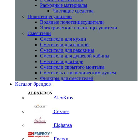
Расходные материалы
Чистящие средства
Полотенцесушители
Водяные полотенцесушители
Электрические полотенцесушители
Смесители
Смесители для кухни
Смесители для ванной
Смесители для раковины
Смесители для душевой кабины
Смесители для биде
Смесители скрытого монтажа
Смеситель с гигиеническим душем
Фильтры для смесителей
Каталог брендов
AlexKros
Cezares
Elghansa
Energy