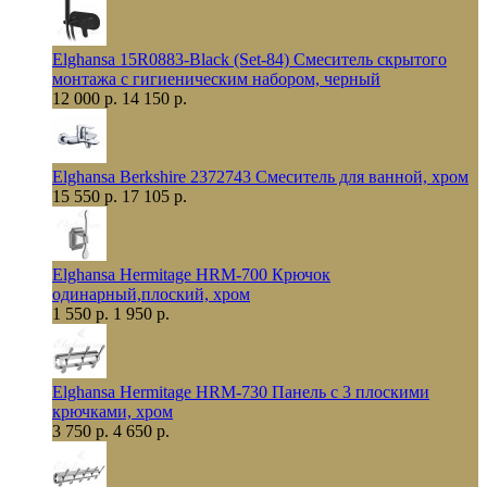
Elghansa 15R0883-Black (Set-84) Смеситель скрытого
монтажа с гигиеническим набором, черный
12 000 р.
14 150 р.
Elghansa Berkshire 2372743 Смеситель для ванной, хром
15 550 р.
17 105 р.
Elghansa Hermitage HRM-700 Крючок
одинарный,плоский, хром
1 550 р.
1 950 р.
Elghansa Hermitage HRM-730 Панель с 3 плоскими
крючками, хром
3 750 р.
4 650 р.