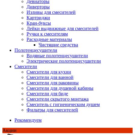
Девиаторы
Диверторы
Изливы для смесителей
Картриджи
Кран-буксы
Лейки выдвижные для смесителей
Ручки к смесителям
Расходные материалы
Чистящие средства
Полотенцесушители
Водяные полотенцесушители
Электрические полотенцесушители
Смесители
Смесители для кухни
Смесители для ванной
Смесители для раковины
Смесители для душевой кабины
Смесители для биде
Смесители скрытого монтажа
Смеситель с гигиеническим душем
Фильтры для смесителей
Рекомендуем
Акции