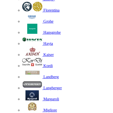
Florentina
Grohe
Hansgrohe
Hayta
Kaiser
Kordi
Landberg
Langberger
Margaroli
Migliore