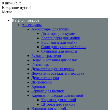
0 шт.- 0 р. р.
В корзине пусто!
Меню
Каталог товаров
Аксессуары
Аксессуары для кухни
Дозаторы для кухни
Колландеры для мойки
Ролл-маты для мойки
Слив для кухонной мойки
Сушилки для посуды
Бумагодержатели
Ведра и корзины для белья
Газетницы
Держатели зубных щеток
Держатели освежителя воздуха
Держатели фена
Диспенсеры
Ершики
Зеркала для ванной
Карнизы и шторки для ванной
Карнизы для ванной
Шторки для ванной
Коврики для ванной