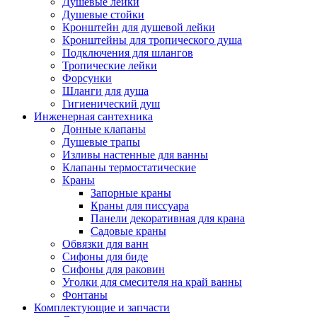
Душевые лейки
Душевые стойки
Кронштейн для душевой лейки
Кронштейны для тропического душа
Подключения для шлангов
Тропические лейки
Форсунки
Шланги для душа
Гигиенический душ
Инженерная сантехника
Донные клапаны
Душевые трапы
Изливы настенные для ванны
Клапаны термостатические
Краны
Запорные краны
Краны для писсуара
Панели декоративная для крана
Садовые краны
Обвязки для ванн
Сифоны для биде
Сифоны для раковин
Уголки для смесителя на край ванны
Фонтаны
Комплектующие и запчасти