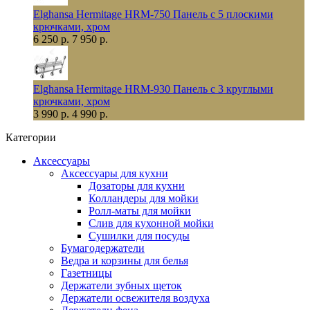
Elghansa Hermitage HRM-750 Панель с 5 плоскими
крючками, хром
6 250 р.
7 950 р.
Elghansa Hermitage HRM-930 Панель с 3 круглыми
крючками, хром
3 990 р.
4 990 р.
Категории
Аксессуары
Аксессуары для кухни
Дозаторы для кухни
Колландеры для мойки
Ролл-маты для мойки
Слив для кухонной мойки
Сушилки для посуды
Бумагодержатели
Ведра и корзины для белья
Газетницы
Держатели зубных щеток
Держатели освежителя воздуха