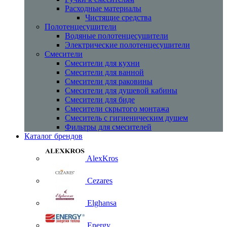
Расходные материалы
Чистящие средства
Полотенцесушители
Водяные полотенцесушители
Электрические полотенцесушители
Смесители
Смесители для кухни
Смесители для ванной
Смесители для раковины
Смесители для душевой кабины
Смесители для биде
Смесители скрытого монтажа
Смеситель с гигиеническим душем
Фильтры для смесителей
Каталог брендов
AlexKros
Cezares
Elghansa
Energy