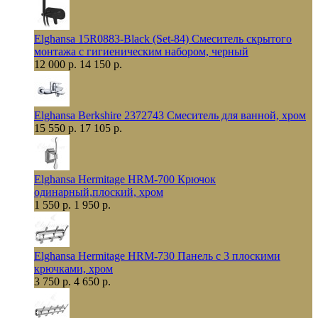
Elghansa 15R0883-Black (Set-84) Смеситель скрытого
монтажа с гигиеническим набором, черный
12 000 р.
14 150 р.
Elghansa Berkshire 2372743 Смеситель для ванной, хром
15 550 р.
17 105 р.
Elghansa Hermitage HRM-700 Крючок
одинарный,плоский, хром
1 550 р.
1 950 р.
Elghansa Hermitage HRM-730 Панель с 3 плоскими
крючками, хром
3 750 р.
4 650 р.