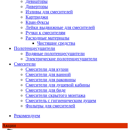
Девиаторы
Диверторы
Изливы для смесителей
Картриджи
Кран-буксы
Лейки выдвижные для смесителей
Ручки к смесителям
Расходные материалы
Чистящие средства
Полотенцесушители
Водяные полотенцесушители
Электрические полотенцесушители
Смесители
Смесители для кухни
Смесители для ванной
Смесители для раковины
Смесители для душевой кабины
Смесители для биде
Смесители скрытого монтажа
Смеситель с гигиеническим душем
Фильтры для смесителей
Рекомендуем
Акции