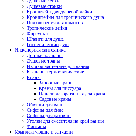
Душевые лейки
Душевые стойки
Кронштейн для душевой лейки
Кронштейны для тропического душа
Подключения для шлангов
Тропические лейки
Форсунки
Шланги для душа
Гигиенический душ
Инженерная сантехника
Донные клапаны
Душевые трапы
Изливы настенные для ванны
Клапаны термостатические
Краны
Запорные краны
Краны для писсуара
Панели декоративная для крана
Садовые краны
Обвязки для ванн
Сифоны для биде
Сифоны для раковин
Уголки для смесителя на край ванны
Фонтаны
Комплектующие и запчасти