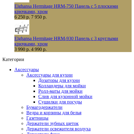
Elghansa Hermitage HRM-750 Панель с 5 плоскими
крючками, хром
6 250 р.
7 950 р.
Elghansa Hermitage HRM-930 Панель с 3 круглыми
крючками, хром
3 990 р.
4 990 р.
Категории
Аксессуары
Аксессуары для кухни
Дозаторы для кухни
Колландеры для мойки
Ролл-маты для мойки
Слив для кухонной мойки
Сушилки для посуды
Бумагодержатели
Ведра и корзины для белья
Газетницы
Держатели зубных щеток
Держатели освежителя воздуха