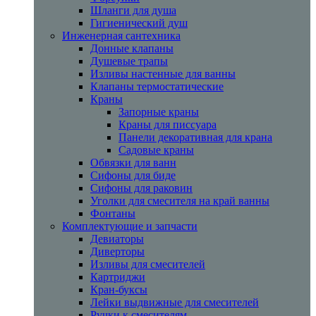
Шланги для душа
Гигиенический душ
Инженерная сантехника
Донные клапаны
Душевые трапы
Изливы настенные для ванны
Клапаны термостатические
Краны
Запорные краны
Краны для писсуара
Панели декоративная для крана
Садовые краны
Обвязки для ванн
Сифоны для биде
Сифоны для раковин
Уголки для смесителя на край ванны
Фонтаны
Комплектующие и запчасти
Девиаторы
Диверторы
Изливы для смесителей
Картриджи
Кран-буксы
Лейки выдвижные для смесителей
Ручки к смесителям