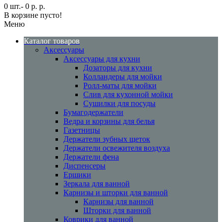
0 шт.- 0 р. р.
В корзине пусто!
Меню
Каталог товаров
Аксессуары
Аксессуары для кухни
Дозаторы для кухни
Колландеры для мойки
Ролл-маты для мойки
Слив для кухонной мойки
Сушилки для посуды
Бумагодержатели
Ведра и корзины для белья
Газетницы
Держатели зубных щеток
Держатели освежителя воздуха
Держатели фена
Диспенсеры
Ершики
Зеркала для ванной
Карнизы и шторки для ванной
Карнизы для ванной
Шторки для ванной
Коврики для ванной