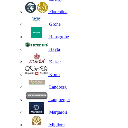
Florentina
Grohe
Hansgrohe
Hayta
Kaiser
Kordi
Landberg
Langberger
Margaroli
Migliore