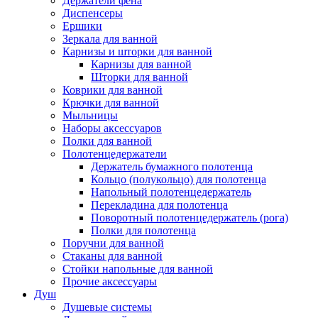
Держатели фена
Диспенсеры
Ершики
Зеркала для ванной
Карнизы и шторки для ванной
Карнизы для ванной
Шторки для ванной
Коврики для ванной
Крючки для ванной
Мыльницы
Наборы аксессуаров
Полки для ванной
Полотенцедержатели
Держатель бумажного полотенца
Кольцо (полукольцо) для полотенца
Напольный полотенцедержатель
Перекладина для полотенца
Поворотный полотенцедержатель (рога)
Полки для полотенца
Поручни для ванной
Стаканы для ванной
Стойки напольные для ванной
Прочие аксессуары
Душ
Душевые системы