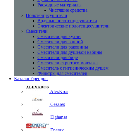
Расходные материалы
Чистящие средства
Полотенцесушители
Водяные полотенцесушители
Электрические полотенцесушители
Смесители
Смесители для кухни
Смесители для ванной
Смесители для раковины
Смесители для душевой кабины
Смесители для биде
Смесители скрытого монтажа
Смеситель с гигиеническим душем
Фильтры для смесителей
Каталог брендов
AlexKros
Cezares
Elghansa
Energy