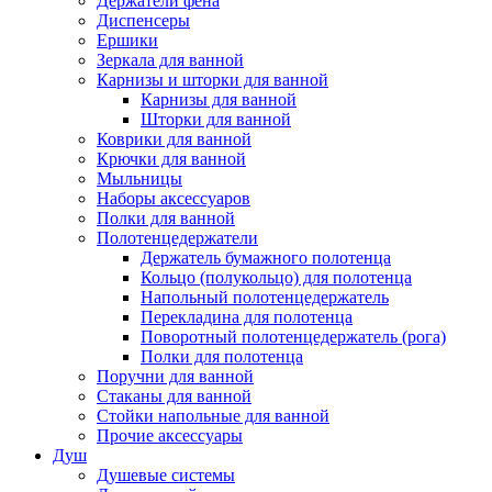
Держатели фена
Диспенсеры
Ершики
Зеркала для ванной
Карнизы и шторки для ванной
Карнизы для ванной
Шторки для ванной
Коврики для ванной
Крючки для ванной
Мыльницы
Наборы аксессуаров
Полки для ванной
Полотенцедержатели
Держатель бумажного полотенца
Кольцо (полукольцо) для полотенца
Напольный полотенцедержатель
Перекладина для полотенца
Поворотный полотенцедержатель (рога)
Полки для полотенца
Поручни для ванной
Стаканы для ванной
Стойки напольные для ванной
Прочие аксессуары
Душ
Душевые системы