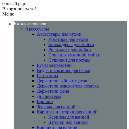
0 шт.- 0 р. р.
В корзине пусто!
Меню
Каталог товаров
Аксессуары
Аксессуары для кухни
Дозаторы для кухни
Колландеры для мойки
Ролл-маты для мойки
Слив для кухонной мойки
Сушилки для посуды
Бумагодержатели
Ведра и корзины для белья
Газетницы
Держатели зубных щеток
Держатели освежителя воздуха
Держатели фена
Диспенсеры
Ершики
Зеркала для ванной
Карнизы и шторки для ванной
Карнизы для ванной
Шторки для ванной
Коврики для ванной