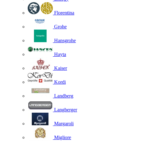
Florentina
Grohe
Hansgrohe
Hayta
Kaiser
Kordi
Landberg
Langberger
Margaroli
Migliore