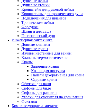
Душевые лейки
Душевые стойки
Кронштейн для душевой лейки
Кронштейны для тропического душа
Подключения для шлангов
Тропические лейки
Форсунки
Шланги для душа
Гигиенический душ
Инженерная сантехника
Донные клапаны
Душевые трапы
Изливы настенные для ванны
Клапаны термостатические
Краны
Запорные краны
Краны для писсуара
Панели декоративная для крана
Садовые краны
Обвязки для ванн
Сифоны для биде
Сифоны для раковин
Уголки для смесителя на край ванны
Фонтаны
Комплектующие и запчасти