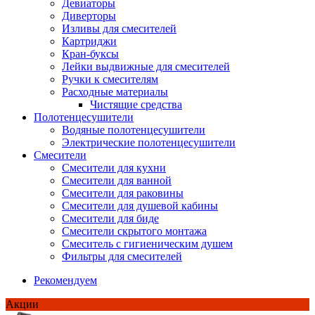
Девиаторы
Диверторы
Изливы для смесителей
Картриджи
Кран-буксы
Лейки выдвижные для смесителей
Ручки к смесителям
Расходные материалы
Чистящие средства
Полотенцесушители
Водяные полотенцесушители
Электрические полотенцесушители
Смесители
Смесители для кухни
Смесители для ванной
Смесители для раковины
Смесители для душевой кабины
Смесители для биде
Смесители скрытого монтажа
Смеситель с гигиеническим душем
Фильтры для смесителей
Рекомендуем
Акции