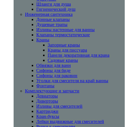
Шланги для душа
Гигиенический душ
Инженерная сантехника
Донные клапаны
Душевые трапы
Изливы настенные для ванны
Клапаны термостатические
Краны
Запорные краны
Краны для писсуара
Панели декоративная для крана
Садовые краны
Обвязки для ванн
Сифоны для биде
Сифоны для раковин
Уголки для смесителя на край ванны
Фонтаны
Комплектующие и запчасти
Девиаторы
Диверторы
Изливы для смесителей
Картриджи
Кран-буксы
Лейки выдвижные для смесителей
Ручки к смесителям