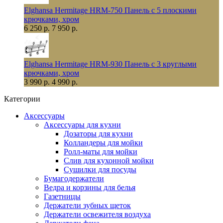
Elghansa Hermitage HRM-750 Панель с 5 плоскими
крючками, хром
6 250 р.
7 950 р.
Elghansa Hermitage HRM-930 Панель с 3 круглыми
крючками, хром
3 990 р.
4 990 р.
Категории
Аксессуары
Аксессуары для кухни
Дозаторы для кухни
Колландеры для мойки
Ролл-маты для мойки
Слив для кухонной мойки
Сушилки для посуды
Бумагодержатели
Ведра и корзины для белья
Газетницы
Держатели зубных щеток
Держатели освежителя воздуха