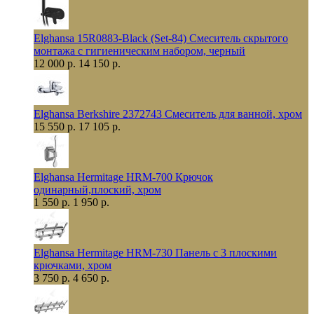
Elghansa 15R0883-Black (Set-84) Смеситель скрытого
монтажа с гигиеническим набором, черный
12 000 р.
14 150 р.
Elghansa Berkshire 2372743 Смеситель для ванной, хром
15 550 р.
17 105 р.
Elghansa Hermitage HRM-700 Крючок
одинарный,плоский, хром
1 550 р.
1 950 р.
Elghansa Hermitage HRM-730 Панель с 3 плоскими
крючками, хром
3 750 р.
4 650 р.