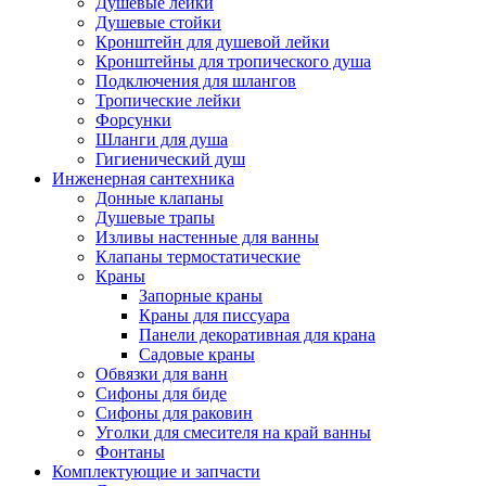
Душевые лейки
Душевые стойки
Кронштейн для душевой лейки
Кронштейны для тропического душа
Подключения для шлангов
Тропические лейки
Форсунки
Шланги для душа
Гигиенический душ
Инженерная сантехника
Донные клапаны
Душевые трапы
Изливы настенные для ванны
Клапаны термостатические
Краны
Запорные краны
Краны для писсуара
Панели декоративная для крана
Садовые краны
Обвязки для ванн
Сифоны для биде
Сифоны для раковин
Уголки для смесителя на край ванны
Фонтаны
Комплектующие и запчасти