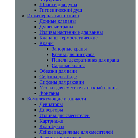
Шланги для душа
Гигиенический душ
Инженерная сантехника
Донные клапаны
Душевые трапы
Изливы настенные для ванны
Клапаны термостатические
Краны
Запорные краны
Краны для писсуара
Панели декоративная для крана
Садовые краны
Обвязки для ванн
Сифоны для биде
Сифоны для раковин
Уголки для смесителя на край ванны
Фонтаны
Комплектующие и запчасти
Девиаторы
Диверторы
Изливы для смесителей
Картриджи
Кран-буксы
Лейки выдвижные для смесителей
Ручки к смесителям