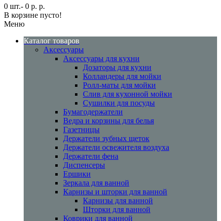
0 шт.- 0 р. р.
В корзине пусто!
Меню
Каталог товаров
Аксессуары
Аксессуары для кухни
Дозаторы для кухни
Колландеры для мойки
Ролл-маты для мойки
Слив для кухонной мойки
Сушилки для посуды
Бумагодержатели
Ведра и корзины для белья
Газетницы
Держатели зубных щеток
Держатели освежителя воздуха
Держатели фена
Диспенсеры
Ершики
Зеркала для ванной
Карнизы и шторки для ванной
Карнизы для ванной
Шторки для ванной
Коврики для ванной