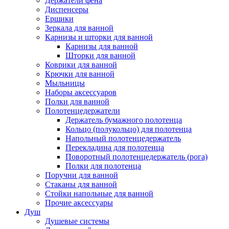
Держатели фена
Диспенсеры
Ершики
Зеркала для ванной
Карнизы и шторки для ванной
Карнизы для ванной
Шторки для ванной
Коврики для ванной
Крючки для ванной
Мыльницы
Наборы аксессуаров
Полки для ванной
Полотенцедержатели
Держатель бумажного полотенца
Кольцо (полукольцо) для полотенца
Напольный полотенцедержатель
Перекладина для полотенца
Поворотный полотенцедержатель (рога)
Полки для полотенца
Поручни для ванной
Стаканы для ванной
Стойки напольные для ванной
Прочие аксессуары
Душ
Душевые системы