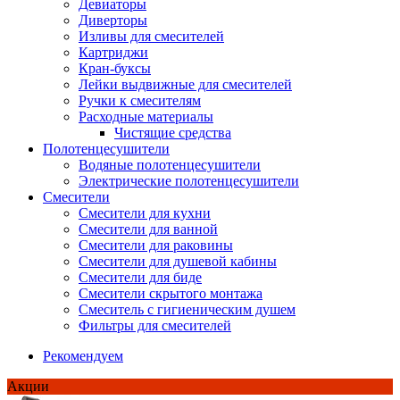
Девиаторы
Диверторы
Изливы для смесителей
Картриджи
Кран-буксы
Лейки выдвижные для смесителей
Ручки к смесителям
Расходные материалы
Чистящие средства
Полотенцесушители
Водяные полотенцесушители
Электрические полотенцесушители
Смесители
Смесители для кухни
Смесители для ванной
Смесители для раковины
Смесители для душевой кабины
Смесители для биде
Смесители скрытого монтажа
Смеситель с гигиеническим душем
Фильтры для смесителей
Рекомендуем
Акции