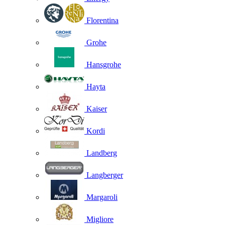
Florentina
Grohe
Hansgrohe
Hayta
Kaiser
Kordi
Landberg
Langberger
Margaroli
Migliore