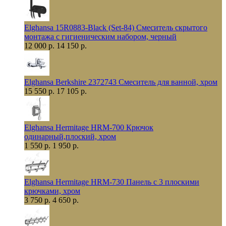
Elghansa 15R0883-Black (Set-84) Смеситель скрытого
монтажа с гигиеническим набором, черный
12 000 р.
14 150 р.
Elghansa Berkshire 2372743 Смеситель для ванной, хром
15 550 р.
17 105 р.
Elghansa Hermitage HRM-700 Крючок
одинарный,плоский, хром
1 550 р.
1 950 р.
Elghansa Hermitage HRM-730 Панель с 3 плоскими
крючками, хром
3 750 р.
4 650 р.