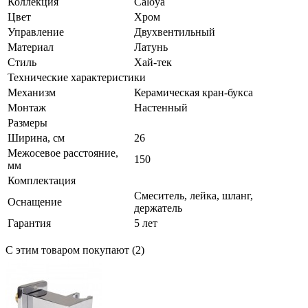
Коллекция
Caloya
Цвет
Хром
Управление
Двухвентильный
Материал
Латунь
Стиль
Хай-тек
Технические характеристики
Механизм
Керамическая кран-букса
Монтаж
Настенный
Размеры
Ширина, см
26
Межосевое расстояние,
150
мм
Комплектация
Смеситель, лейка, шланг,
Оснащение
держатель
Гарантия
5 лет
С этим товаром покупают (2)