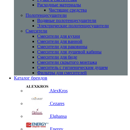
Расходные материалы
Чистящие средства
Полотенцесушители
Водяные полотенцесушители
Электрические полотенцесушители
Смесители
Смесители для кухни
Смесители для ванной
Смесители для раковины
Смесители для душевой кабины
Смесители для биде
Смесители скрытого монтажа
Смеситель с гигиеническим душем
Фильтры для смесителей
Каталог брендов
AlexKros
Cezares
Elghansa
Energy