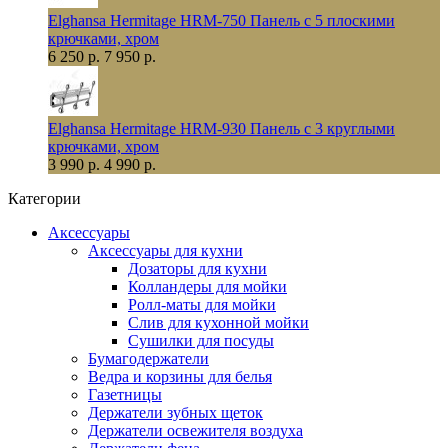
Elghansa Hermitage HRM-750 Панель с 5 плоскими
крючками, хром
6 250 р.
7 950 р.
Elghansa Hermitage HRM-930 Панель с 3 круглыми
крючками, хром
3 990 р.
4 990 р.
Категории
Аксессуары
Аксессуары для кухни
Дозаторы для кухни
Колландеры для мойки
Ролл-маты для мойки
Слив для кухонной мойки
Сушилки для посуды
Бумагодержатели
Ведра и корзины для белья
Газетницы
Держатели зубных щеток
Держатели освежителя воздуха