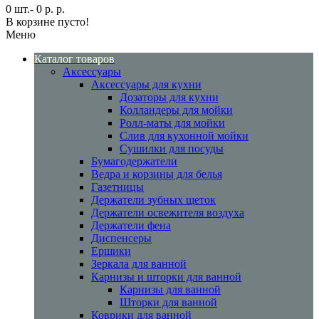
0 шт.- 0 р. р.
В корзине пусто!
Меню
Каталог товаров
Аксессуары
Аксессуары для кухни
Дозаторы для кухни
Колландеры для мойки
Ролл-маты для мойки
Слив для кухонной мойки
Сушилки для посуды
Бумагодержатели
Ведра и корзины для белья
Газетницы
Держатели зубных щеток
Держатели освежителя воздуха
Держатели фена
Диспенсеры
Ершики
Зеркала для ванной
Карнизы и шторки для ванной
Карнизы для ванной
Шторки для ванной
Коврики для ванной