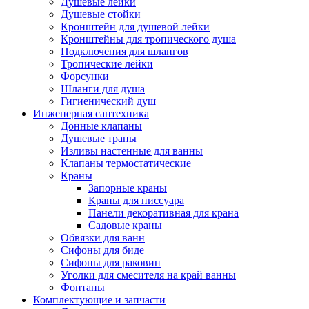
Душевые лейки
Душевые стойки
Кронштейн для душевой лейки
Кронштейны для тропического душа
Подключения для шлангов
Тропические лейки
Форсунки
Шланги для душа
Гигиенический душ
Инженерная сантехника
Донные клапаны
Душевые трапы
Изливы настенные для ванны
Клапаны термостатические
Краны
Запорные краны
Краны для писсуара
Панели декоративная для крана
Садовые краны
Обвязки для ванн
Сифоны для биде
Сифоны для раковин
Уголки для смесителя на край ванны
Фонтаны
Комплектующие и запчасти