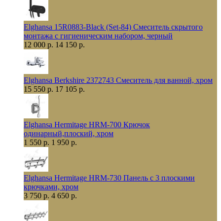
Elghansa 15R0883-Black (Set-84) Смеситель скрытого
монтажа с гигиеническим набором, черный
12 000 р.
14 150 р.
Elghansa Berkshire 2372743 Смеситель для ванной, хром
15 550 р.
17 105 р.
Elghansa Hermitage HRM-700 Крючок
одинарный,плоский, хром
1 550 р.
1 950 р.
Elghansa Hermitage HRM-730 Панель с 3 плоскими
крючками, хром
3 750 р.
4 650 р.