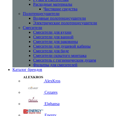
Расходные материалы
Чистящие средства
Полотенцесушители
Водяные полотенцесушители
Электрические полотенцесушители
Смесители
Смесители для кухни
Смесители для ванной
Смесители для раковины
Смесители для душевой кабины
Смесители для биде
Смесители скрытого монтажа
Смеситель с гигиеническим душем
Фильтры для смесителей
Каталог брендов
AlexKros
Cezares
Elghansa
Energy