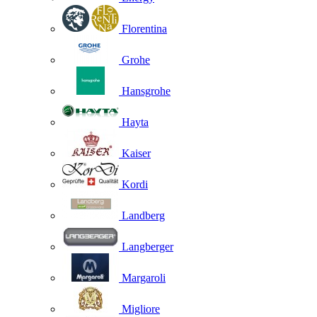
Florentina
Grohe
Hansgrohe
Hayta
Kaiser
Kordi
Landberg
Langberger
Margaroli
Migliore