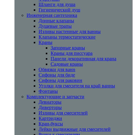
Шланги для душа
Гигиенический душ
Инженерная сантехника
Донные клапаны
Душевые трапы
Изливы настенные для ванны
Клапаны термостатические
Краны
Запорные краны
Краны для писсуара
Панели декоративная для крана
Садовые краны
Обвязки для ванн
Сифоны для биде
Сифоны для раковин
Уголки для смесителя на край ванны
Фонтаны
Комплектующие и запчасти
Девиаторы
Диверторы
Изливы для смесителей
Картриджи
Кран-буксы
Лейки выдвижные для смесителей
Ручки к смесителям