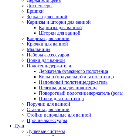
Держатели фена
Диспенсеры
Ершики
Зеркала для ванной
Карнизы и шторки для ванной
Карнизы для ванной
Шторки для ванной
Коврики для ванной
Крючки для ванной
Мыльницы
Наборы аксессуаров
Полки для ванной
Полотенцедержатели
Держатель бумажного полотенца
Кольцо (полукольцо) для полотенца
Напольный полотенцедержатель
Перекладина для полотенца
Поворотный полотенцедержатель (рога)
Полки для полотенца
Поручни для ванной
Стаканы для ванной
Стойки напольные для ванной
Прочие аксессуары
Душ
Душевые системы