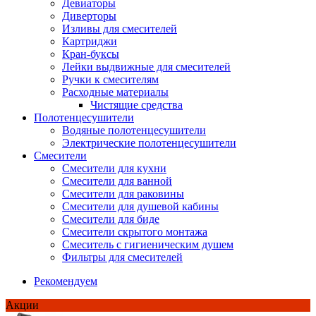
Девиаторы
Диверторы
Изливы для смесителей
Картриджи
Кран-буксы
Лейки выдвижные для смесителей
Ручки к смесителям
Расходные материалы
Чистящие средства
Полотенцесушители
Водяные полотенцесушители
Электрические полотенцесушители
Смесители
Смесители для кухни
Смесители для ванной
Смесители для раковины
Смесители для душевой кабины
Смесители для биде
Смесители скрытого монтажа
Смеситель с гигиеническим душем
Фильтры для смесителей
Рекомендуем
Акции