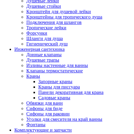
Душевые лейки
Душевые стойки
Кронштейн для душевой лейки
Кронштейны для тропического душа
Подключения для шлангов
Тропические лейки
Форсунки
Шланги для душа
Гигиенический душ
Инженерная сантехника
Донные клапаны
Душевые трапы
Изливы настенные для ванны
Клапаны термостатические
Краны
Запорные краны
Краны для писсуара
Панели декоративная для крана
Садовые краны
Обвязки для ванн
Сифоны для биде
Сифоны для раковин
Уголки для смесителя на край ванны
Фонтаны
Комплектующие и запчасти