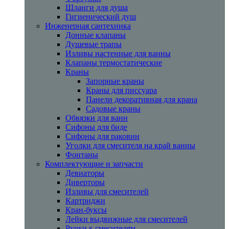
Шланги для душа
Гигиенический душ
Инженерная сантехника
Донные клапаны
Душевые трапы
Изливы настенные для ванны
Клапаны термостатические
Краны
Запорные краны
Краны для писсуара
Панели декоративная для крана
Садовые краны
Обвязки для ванн
Сифоны для биде
Сифоны для раковин
Уголки для смесителя на край ванны
Фонтаны
Комплектующие и запчасти
Девиаторы
Диверторы
Изливы для смесителей
Картриджи
Кран-буксы
Лейки выдвижные для смесителей
Ручки к смесителям