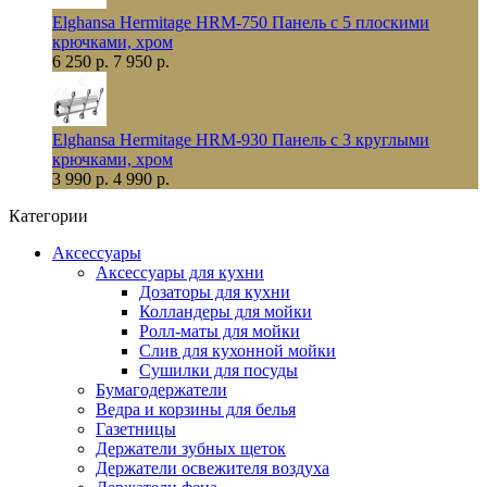
Elghansa Hermitage HRM-750 Панель с 5 плоскими
крючками, хром
6 250 р.
7 950 р.
Elghansa Hermitage HRM-930 Панель с 3 круглыми
крючками, хром
3 990 р.
4 990 р.
Категории
Аксессуары
Аксессуары для кухни
Дозаторы для кухни
Колландеры для мойки
Ролл-маты для мойки
Слив для кухонной мойки
Сушилки для посуды
Бумагодержатели
Ведра и корзины для белья
Газетницы
Держатели зубных щеток
Держатели освежителя воздуха