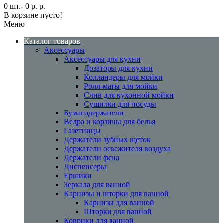
0 шт.- 0 р. р.
В корзине пусто!
Меню
Каталог товаров
Аксессуары
Аксессуары для кухни
Дозаторы для кухни
Колландеры для мойки
Ролл-маты для мойки
Слив для кухонной мойки
Сушилки для посуды
Бумагодержатели
Ведра и корзины для белья
Газетницы
Держатели зубных щеток
Держатели освежителя воздуха
Держатели фена
Диспенсеры
Ершики
Зеркала для ванной
Карнизы и шторки для ванной
Карнизы для ванной
Шторки для ванной
Коврики для ванной