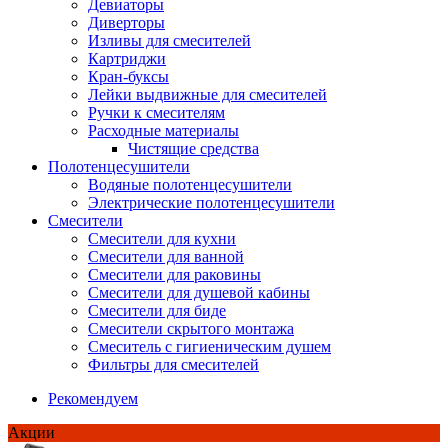
Девиаторы
Диверторы
Изливы для смесителей
Картриджи
Кран-буксы
Лейки выдвижные для смесителей
Ручки к смесителям
Расходные материалы
Чистящие средства
Полотенцесушители
Водяные полотенцесушители
Электрические полотенцесушители
Смесители
Смесители для кухни
Смесители для ванной
Смесители для раковины
Смесители для душевой кабины
Смесители для биде
Смесители скрытого монтажа
Смеситель с гигиеническим душем
Фильтры для смесителей
Рекомендуем
Акции