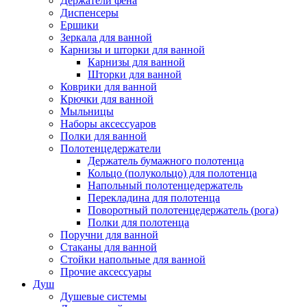
Держатели фена
Диспенсеры
Ершики
Зеркала для ванной
Карнизы и шторки для ванной
Карнизы для ванной
Шторки для ванной
Коврики для ванной
Крючки для ванной
Мыльницы
Наборы аксессуаров
Полки для ванной
Полотенцедержатели
Держатель бумажного полотенца
Кольцо (полукольцо) для полотенца
Напольный полотенцедержатель
Перекладина для полотенца
Поворотный полотенцедержатель (рога)
Полки для полотенца
Поручни для ванной
Стаканы для ванной
Стойки напольные для ванной
Прочие аксессуары
Душ
Душевые системы