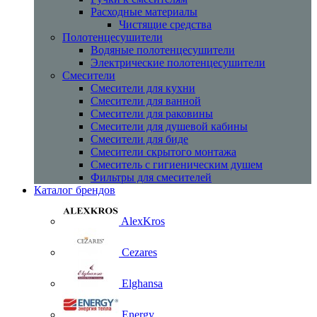
Расходные материалы
Чистящие средства
Полотенцесушители
Водяные полотенцесушители
Электрические полотенцесушители
Смесители
Смесители для кухни
Смесители для ванной
Смесители для раковины
Смесители для душевой кабины
Смесители для биде
Смесители скрытого монтажа
Смеситель с гигиеническим душем
Фильтры для смесителей
Каталог брендов
AlexKros
Cezares
Elghansa
Energy