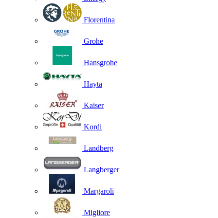
Florentina
Grohe
Hansgrohe
Hayta
Kaiser
Kordi
Landberg
Langberger
Margaroli
Migliore