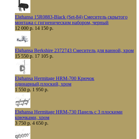
Elghansa 15R0883-Black (Set-84) Смеситель скрытого
монтажа с гигиеническим набором, черный
12 000 р.
14 150 р.
Elghansa Berkshire 2372743 Смеситель для ванной, хром
15 550 р.
17 105 р.
Elghansa Hermitage HRM-700 Крючок
одинарный,плоский, хром
1 550 р.
1 950 р.
Elghansa Hermitage HRM-730 Панель с 3 плоскими
крючками, хром
3 750 р.
4 650 р.