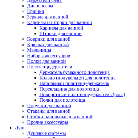
Держатели фена
Диспенсеры
Ершики
Зеркала для ванной
Карнизы и шторки для ванной
Карнизы для ванной
Шторки для ванной
Коврики для ванной
Крючки для ванной
Мыльницы
Наборы аксессуаров
Полки для ванной
Полотенцедержатели
Держатель бумажного полотенца
Кольцо (полукольцо) для полотенца
Напольный полотенцедержатель
Перекладина для полотенца
Поворотный полотенцедержатель (рога)
Полки для полотенца
Поручни для ванной
Стаканы для ванной
Стойки напольные для ванной
Прочие аксессуары
Душ
Душевые системы