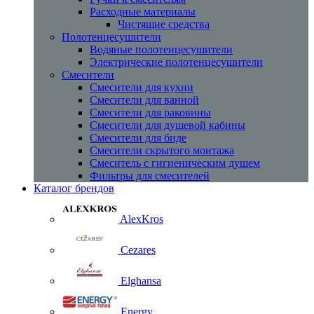
Расходные материалы
Чистящие средства
Полотенцесушители
Водяные полотенцесушители
Электрические полотенцесушители
Смесители
Смесители для кухни
Смесители для ванной
Смесители для раковины
Смесители для душевой кабины
Смесители для биде
Смесители скрытого монтажа
Смеситель с гигиеническим душем
Фильтры для смесителей
Каталог брендов
AlexKros
Cezares
Elghansa
Energy