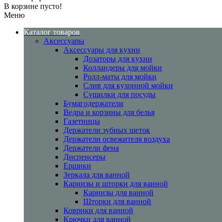
В корзине пусто!
Меню
Каталог товаров
Аксессуары
Аксессуары для кухни
Дозаторы для кухни
Колландеры для мойки
Ролл-маты для мойки
Слив для кухонной мойки
Сушилки для посуды
Бумагодержатели
Ведра и корзины для белья
Газетницы
Держатели зубных щеток
Держатели освежителя воздуха
Держатели фена
Диспенсеры
Ершики
Зеркала для ванной
Карнизы и шторки для ванной
Карнизы для ванной
Шторки для ванной
Коврики для ванной
Крючки для ванной