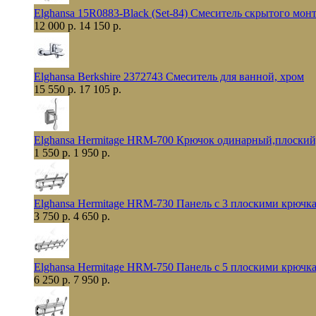
Elghansa 15R0883-Black (Set-84) Смеситель скрытого мо
12 000 р.
14 150 р.
Elghansa Berkshire 2372743 Смеситель для ванной, хром
15 550 р.
17 105 р.
Elghansa Hermitage HRM-700 Крючок одинарный,плоский
1 550 р.
1 950 р.
Elghansa Hermitage HRM-730 Панель с 3 плоскими крючк
3 750 р.
4 650 р.
Elghansa Hermitage HRM-750 Панель с 5 плоскими крючк
6 250 р.
7 950 р.