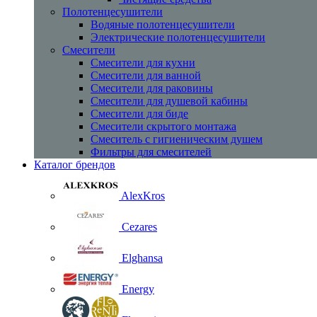
Полотенцесушители
Водяные полотенцесушители
Электрические полотенцесушители
Смесители
Смесители для кухни
Смесители для ванной
Смесители для раковины
Смесители для душевой кабины
Смесители для биде
Смесители скрытого монтажа
Смеситель с гигиеническим душем
Фильтры для смесителей
Каталог брендов
AlexKros
Cezares
Elghansa
Energy