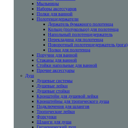
Мыльницы
Наборы аксессуаров
Полки для ванной
Полотенцедержатели
Держатель бумажного полотенца
Кольцо (полукольцо) для полотенца
Напольный полотенцедержатель
Перекладина для полотенца
Поворотный полотенцедержатель (рога)
Полки для полотенца
Поручни для ванной
Стаканы для ванной
Стойки напольные для ванной
Прочие аксессуары
Душ
Душевые системы
Душевые лейки
Душевые стойки
Кронштейн для душевой лейки
Кронштейны для тропического душа
Подключения для шлангов
Тропические лейки
Форсунки
Шланги для душа
Гигиенический душ