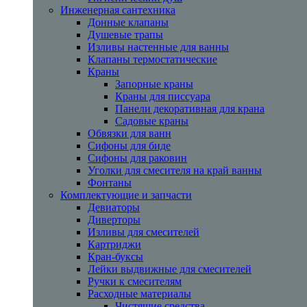
Инженерная сантехника
Донные клапаны
Душевые трапы
Изливы настенные для ванны
Клапаны термостатические
Краны
Запорные краны
Краны для писсуара
Панели декоративная для крана
Садовые краны
Обвязки для ванн
Сифоны для биде
Сифоны для раковин
Уголки для смесителя на край ванны
Фонтаны
Комплектующие и запчасти
Девиаторы
Диверторы
Изливы для смесителей
Картриджи
Кран-буксы
Лейки выдвижные для смесителей
Ручки к смесителям
Расходные материалы
Чистящие средства