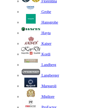
Florentina
Grohe
Hansgrohe
Hayta
Kaiser
Kordi
Landberg
Langberger
Margaroli
Migliore
ProFactor