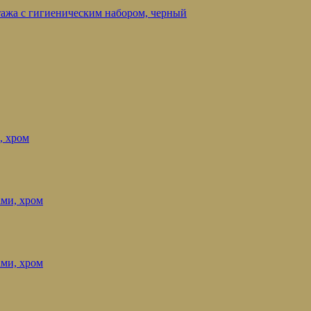
нтажа с гигиеническим набором, черный
, хром
ами, хром
ами, хром