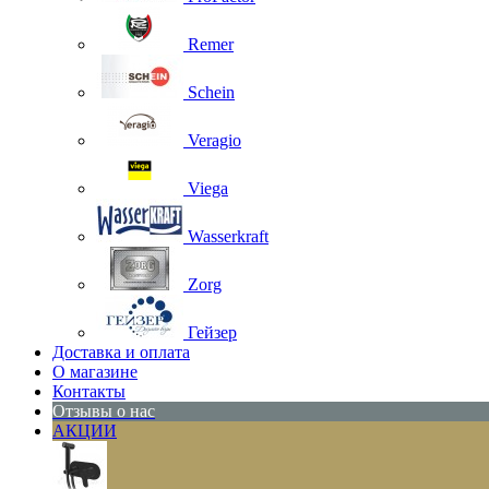
Remer
Schein
Veragio
Viega
Wasserkraft
Zorg
Гейзер
Доставка и оплата
О магазине
Контакты
Отзывы о нас
АКЦИИ