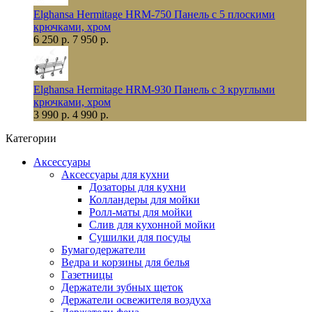
Elghansa Hermitage HRM-750 Панель с 5 плоскими
крючками, хром
6 250 р.
7 950 р.
Elghansa Hermitage HRM-930 Панель с 3 круглыми
крючками, хром
3 990 р.
4 990 р.
Категории
Аксессуары
Аксессуары для кухни
Дозаторы для кухни
Колландеры для мойки
Ролл-маты для мойки
Слив для кухонной мойки
Сушилки для посуды
Бумагодержатели
Ведра и корзины для белья
Газетницы
Держатели зубных щеток
Держатели освежителя воздуха