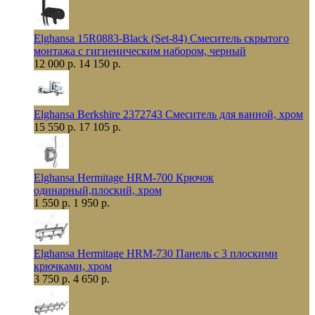
Elghansa 15R0883-Black (Set-84) Смеситель скрытого
монтажа с гигиеническим набором, черный
12 000 р.
14 150 р.
Elghansa Berkshire 2372743 Смеситель для ванной, хром
15 550 р.
17 105 р.
Elghansa Hermitage HRM-700 Крючок
одинарный,плоский, хром
1 550 р.
1 950 р.
Elghansa Hermitage HRM-730 Панель с 3 плоскими
крючками, хром
3 750 р.
4 650 р.