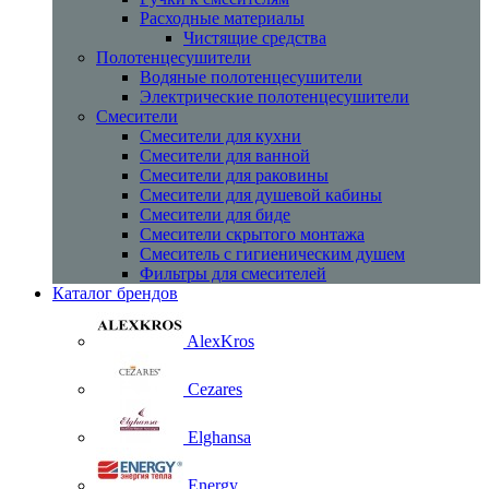
Расходные материалы
Чистящие средства
Полотенцесушители
Водяные полотенцесушители
Электрические полотенцесушители
Смесители
Смесители для кухни
Смесители для ванной
Смесители для раковины
Смесители для душевой кабины
Смесители для биде
Смесители скрытого монтажа
Смеситель с гигиеническим душем
Фильтры для смесителей
Каталог брендов
AlexKros
Cezares
Elghansa
Energy