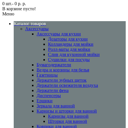
0 шт.- 0 р. р.
В корзине пусто!
Меню
Каталог товаров
Аксессуары
Аксессуары для кухни
Дозаторы для кухни
Колландеры для мойки
Ролл-маты для мойки
Слив для кухонной мойки
Сушилки для посуды
Бумагодержатели
Ведра и корзины для белья
Газетницы
Держатели зубных щеток
Держатели освежителя воздуха
Держатели фена
Диспенсеры
Ершики
Зеркала для ванной
Карнизы и шторки для ванной
Карнизы для ванной
Шторки для ванной
Коврики для ванной