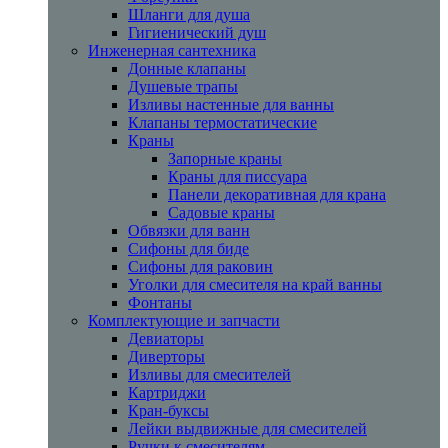
Шланги для душа
Гигиенический душ
Инженерная сантехника
Донные клапаны
Душевые трапы
Изливы настенные для ванны
Клапаны термостатические
Краны
Запорные краны
Краны для писсуара
Панели декоративная для крана
Садовые краны
Обвязки для ванн
Сифоны для биде
Сифоны для раковин
Уголки для смесителя на край ванны
Фонтаны
Комплектующие и запчасти
Девиаторы
Диверторы
Изливы для смесителей
Картриджи
Кран-буксы
Лейки выдвижные для смесителей
Ручки к смесителям