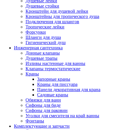
Душевые лейки
Душевые стойки
Кронштейн для душевой лейки
Кронштейны для тропического душа
Подключения для шлангов
Тропические лейки
Форсунки
Шланги для душа
Гигиенический душ
Инженерная сантехника
Донные клапаны
Душевые трапы
Изливы настенные для ванны
Клапаны термостатические
Краны
Запорные краны
Краны для писсуара
Панели декоративная для крана
Садовые краны
Обвязки для ванн
Сифоны для биде
Сифоны для раковин
Уголки для смесителя на край ванны
Фонтаны
Комплектующие и запчасти