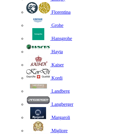
Florentina
Grohe
Hansgrohe
Hayta
Kaiser
Kordi
Landberg
Langberger
Margaroli
Migliore