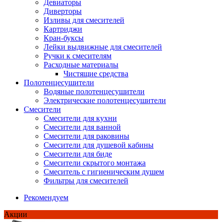
Девиаторы
Диверторы
Изливы для смесителей
Картриджи
Кран-буксы
Лейки выдвижные для смесителей
Ручки к смесителям
Расходные материалы
Чистящие средства
Полотенцесушители
Водяные полотенцесушители
Электрические полотенцесушители
Смесители
Смесители для кухни
Смесители для ванной
Смесители для раковины
Смесители для душевой кабины
Смесители для биде
Смесители скрытого монтажа
Смеситель с гигиеническим душем
Фильтры для смесителей
Рекомендуем
Акции