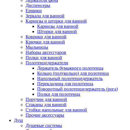
Держатели фена
Диспенсеры
Ершики
Зеркала для ванной
Карнизы и шторки для ванной
Карнизы для ванной
Шторки для ванной
Коврики для ванной
Крючки для ванной
Мыльницы
Наборы аксессуаров
Полки для ванной
Полотенцедержатели
Держатель бумажного полотенца
Кольцо (полукольцо) для полотенца
Напольный полотенцедержатель
Перекладина для полотенца
Поворотный полотенцедержатель (рога)
Полки для полотенца
Поручни для ванной
Стаканы для ванной
Стойки напольные для ванной
Прочие аксессуары
Душ
Душевые системы