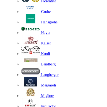
Florentina
Grohe
Hansgrohe
Hayta
Kaiser
Kordi
Landberg
Langberger
Margaroli
Migliore
ProFactor