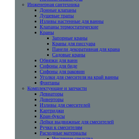
Инженерная сантехника
Донные клапаны
Душевые трапы
Изливы настенные для ванны
Клапаны термостатические
Краны
Запорные краны
Краны для писсуара
Панели декоративная для крана
Садовые краны
Обвязки для ванн
Сифоны для биде
Сифоны для раковин
Уголки для смесителя на край ванны
Фонтаны
Комплектующие и запчасти
Девиаторы
Диверторы
Изливы для смесителей
Картриджи
Кран-буксы
Лейки выдвижные для смесителей
Ручки к смесителям
Расходные материалы
Чистящие средства