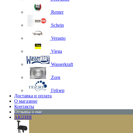
Remer
Schein
Veragio
Viega
Wasserkraft
Zorg
Гейзер
Доставка и оплата
О магазине
Контакты
Отзывы о нас
АКЦИИ