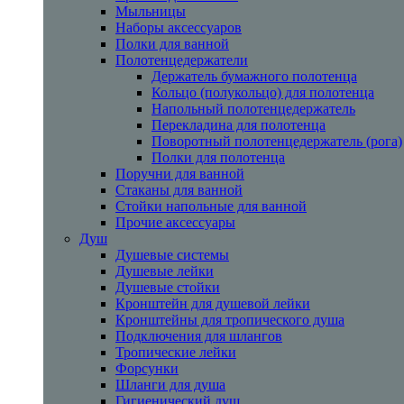
Мыльницы
Наборы аксессуаров
Полки для ванной
Полотенцедержатели
Держатель бумажного полотенца
Кольцо (полукольцо) для полотенца
Напольный полотенцедержатель
Перекладина для полотенца
Поворотный полотенцедержатель (рога)
Полки для полотенца
Поручни для ванной
Стаканы для ванной
Стойки напольные для ванной
Прочие аксессуары
Душ
Душевые системы
Душевые лейки
Душевые стойки
Кронштейн для душевой лейки
Кронштейны для тропического душа
Подключения для шлангов
Тропические лейки
Форсунки
Шланги для душа
Гигиенический душ