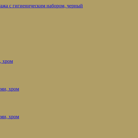
нтажа с гигиеническим набором, черный
, хром
ами, хром
ами, хром