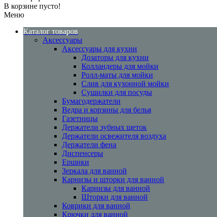
В корзине пусто!
Меню
Каталог товаров
Аксессуары
Аксессуары для кухни
Дозаторы для кухни
Колландеры для мойки
Ролл-маты для мойки
Слив для кухонной мойки
Сушилки для посуды
Бумагодержатели
Ведра и корзины для белья
Газетницы
Держатели зубных щеток
Держатели освежителя воздуха
Держатели фена
Диспенсеры
Ершики
Зеркала для ванной
Карнизы и шторки для ванной
Карнизы для ванной
Шторки для ванной
Коврики для ванной
Крючки для ванной