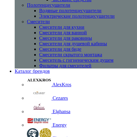
Полотенцесушители
Водяные полотенцесушители
Электрические полотенцесушители
Смесители
Смесители для кухни
Смесители для ванной
Смесители для раковины
Смесители для душевой кабины
Смесители для биде
Смесители скрытого монтажа
Смеситель с гигиеническим душем
Фильтры для смесителей
Каталог брендов
AlexKros
Cezares
Elghansa
Energy