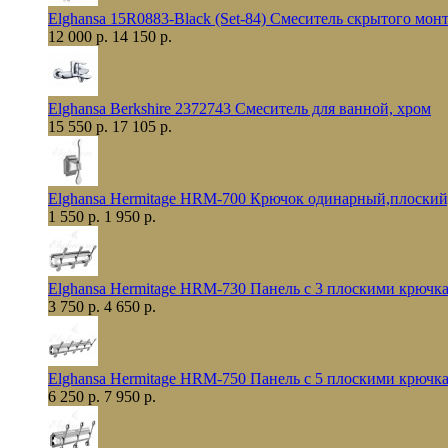
Elghansa 15R0883-Black (Set-84) Смеситель скрытого мо
12 000 р.
14 150 р.
Elghansa Berkshire 2372743 Смеситель для ванной, хром
15 550 р.
17 105 р.
Elghansa Hermitage HRM-700 Крючок одинарный,плоский
1 550 р.
1 950 р.
Elghansa Hermitage HRM-730 Панель с 3 плоскими крючк
3 750 р.
4 650 р.
Elghansa Hermitage HRM-750 Панель с 5 плоскими крючк
6 250 р.
7 950 р.