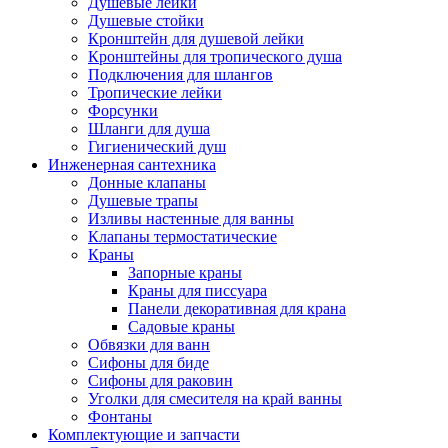
Душевые лейки
Душевые стойки
Кронштейн для душевой лейки
Кронштейны для тропического душа
Подключения для шлангов
Тропические лейки
Форсунки
Шланги для душа
Гигиенический душ
Инженерная сантехника
Донные клапаны
Душевые трапы
Изливы настенные для ванны
Клапаны термостатические
Краны
Запорные краны
Краны для писсуара
Панели декоративная для крана
Садовые краны
Обвязки для ванн
Сифоны для биде
Сифоны для раковин
Уголки для смесителя на край ванны
Фонтаны
Комплектующие и запчасти