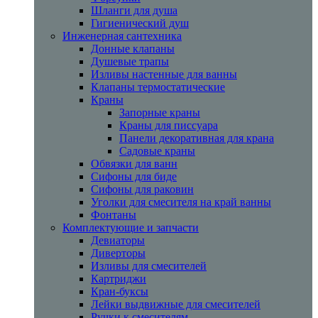
Шланги для душа
Гигиенический душ
Инженерная сантехника
Донные клапаны
Душевые трапы
Изливы настенные для ванны
Клапаны термостатические
Краны
Запорные краны
Краны для писсуара
Панели декоративная для крана
Садовые краны
Обвязки для ванн
Сифоны для биде
Сифоны для раковин
Уголки для смесителя на край ванны
Фонтаны
Комплектующие и запчасти
Девиаторы
Диверторы
Изливы для смесителей
Картриджи
Кран-буксы
Лейки выдвижные для смесителей
Ручки к смесителям