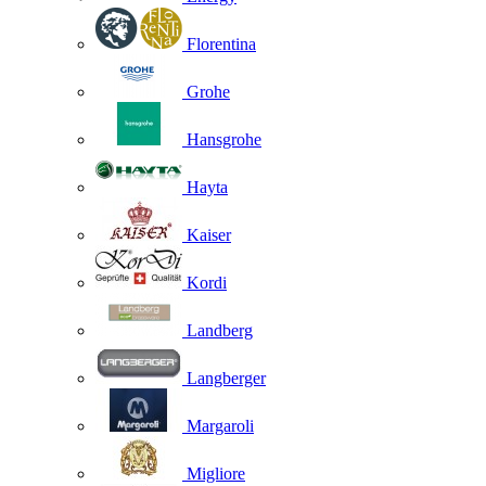
Florentina
Grohe
Hansgrohe
Hayta
Kaiser
Kordi
Landberg
Langberger
Margaroli
Migliore