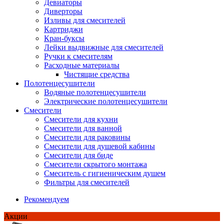
Девиаторы
Диверторы
Изливы для смесителей
Картриджи
Кран-буксы
Лейки выдвижные для смесителей
Ручки к смесителям
Расходные материалы
Чистящие средства
Полотенцесушители
Водяные полотенцесушители
Электрические полотенцесушители
Смесители
Смесители для кухни
Смесители для ванной
Смесители для раковины
Смесители для душевой кабины
Смесители для биде
Смесители скрытого монтажа
Смеситель с гигиеническим душем
Фильтры для смесителей
Рекомендуем
Акции