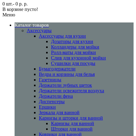
0 шт.- 0 р. р.
В корзине пусто!
Меню
Каталог товаров
Аксессуары
Аксессуары для кухни
Дозаторы для кухни
Колландеры для мойки
Ролл-маты для мойки
Слив для кухонной мойки
Сушилки для посуды
Бумагодержатели
Ведра и корзины для белья
Газетницы
Держатели зубных щеток
Держатели освежителя воздуха
Держатели фена
Диспенсеры
Ершики
Зеркала для ванной
Карнизы и шторки для ванной
Карнизы для ванной
Шторки для ванной
Коврики для ванной