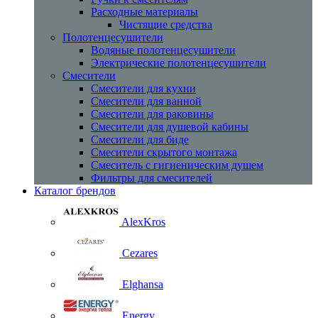
Расходные материалы
Чистящие средства
Полотенцесушители
Водяные полотенцесушители
Электрические полотенцесушители
Смесители
Смесители для кухни
Смесители для ванной
Смесители для раковины
Смесители для душевой кабины
Смесители для биде
Смесители скрытого монтажа
Смеситель с гигиеническим душем
Фильтры для смесителей
Каталог брендов
AlexKros
Cezares
Elghansa
Energy