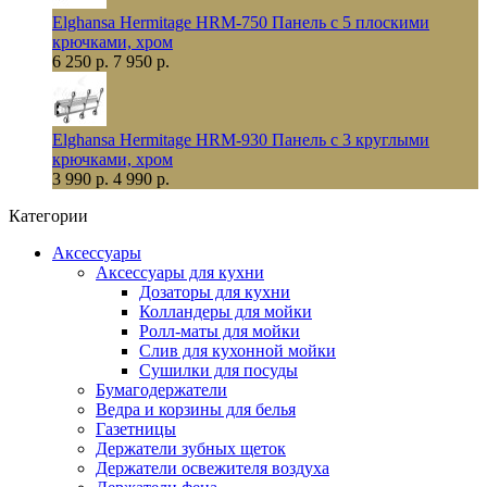
Elghansa Hermitage HRM-750 Панель с 5 плоскими
крючками, хром
6 250 р.
7 950 р.
Elghansa Hermitage HRM-930 Панель с 3 круглыми
крючками, хром
3 990 р.
4 990 р.
Категории
Аксессуары
Аксессуары для кухни
Дозаторы для кухни
Колландеры для мойки
Ролл-маты для мойки
Слив для кухонной мойки
Сушилки для посуды
Бумагодержатели
Ведра и корзины для белья
Газетницы
Держатели зубных щеток
Держатели освежителя воздуха