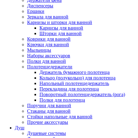
Держатели фена
Диспенсеры
Ершики
Зеркала для ванной
Карнизы и шторки для ванной
Карнизы для ванной
Шторки для ванной
Коврики для ванной
Крючки для ванной
Мыльницы
Наборы аксессуаров
Полки для ванной
Полотенцедержатели
Держатель бумажного полотенца
Кольцо (полукольцо) для полотенца
Напольный полотенцедержатель
Перекладина для полотенца
Поворотный полотенцедержатель (рога)
Полки для полотенца
Поручни для ванной
Стаканы для ванной
Стойки напольные для ванной
Прочие аксессуары
Душ
Душевые системы