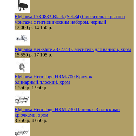
Elghansa 15R0883-Black (Set-84) Смеситель скрытого
монтажа с гигиеническим набором, черный
12 000 р.
14 150 р.
Elghansa Berkshire 2372743 Смеситель для ванной, хром
15 550 р.
17 105 р.
Elghansa Hermitage HRM-700 Крючок
одинарный,плоский, хром
1 550 р.
1 950 р.
Elghansa Hermitage HRM-730 Панель с 3 плоскими
крючками, хром
3 750 р.
4 650 р.