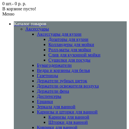
0 шт.- 0 р. р.
В корзине пусто!
Меню
Каталог товаров
Аксессуары
Аксессуары для кухни
Дозаторы для кухни
Колландеры для мойки
Ролл-маты для мойки
Слив для кухонной мойки
Сушилки для посуды
Бумагодержатели
Ведра и корзины для белья
Газетницы
Держатели зубных щеток
Держатели освежителя воздуха
Держатели фена
Диспенсеры
Ершики
Зеркала для ванной
Карнизы и шторки для ванной
Карнизы для ванной
Шторки для ванной
Коврики для ванной