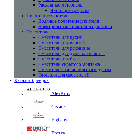
Расходные материалы
Чистящие средства
Полотенцесушители
Водяные полотенцесушители
Электрические полотенцесушители
Смесители
Смесители для кухни
Смесители для ванной
Смесители для раковины
Смесители для душевой кабины
Смесители для биде
Смесители скрытого монтажа
Смеситель с гигиеническим душем
Фильтры для смесителей
Каталог брендов
AlexKros
Cezares
Elghansa
Energy