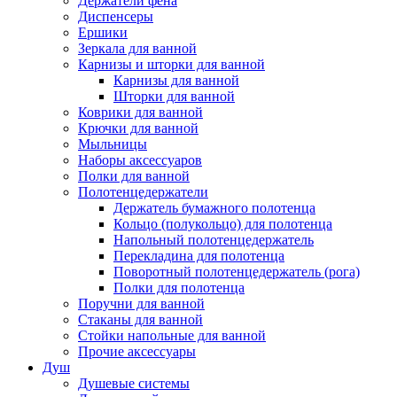
Держатели фена
Диспенсеры
Ершики
Зеркала для ванной
Карнизы и шторки для ванной
Карнизы для ванной
Шторки для ванной
Коврики для ванной
Крючки для ванной
Мыльницы
Наборы аксессуаров
Полки для ванной
Полотенцедержатели
Держатель бумажного полотенца
Кольцо (полукольцо) для полотенца
Напольный полотенцедержатель
Перекладина для полотенца
Поворотный полотенцедержатель (рога)
Полки для полотенца
Поручни для ванной
Стаканы для ванной
Стойки напольные для ванной
Прочие аксессуары
Душ
Душевые системы