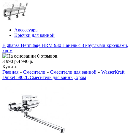
Аксессуары
Крючки для ванной
Elghansa Hermitage HRM-930 Панель с 3 круглыми крючками,
хром
3 990 р.
4 990 р.
Купить
Главная
»
Смесители
»
Смесители для ванной
»
WasserKraft
Dinkel 5802L Смеситель для ванны, хром