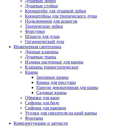
Душевые лейки
Душевые стойки
Кронштейн для душевой лейки
Кронштейны для тропического душа
Подключения для шлангов
Тропические лейки
Форсунки
Шланги для душа
Гигиенический душ
Инженерная сантехника
Донные клапаны
Душевые трапы
Изливы настенные для ванны
Клапаны термостатические
Краны
Запорные краны
Краны для писсуара
Панели декоративная для крана
Садовые краны
Обвязки для ванн
Сифоны для биде
Сифоны для раковин
Уголки для смесителя на край ванны
Фонтаны
Комплектующие и запчасти