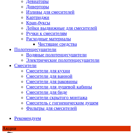
Девиаторы
Диверторы
Изливы для смесителей
Картриджи
Кран-буксы
Лейки выдвижные для смесителей
Ручки к смесителям
Расходные материалы
Чистящие средства
Полотенцесушители
Водяные полотенцесушители
Электрические полотенцесушители
Смесители
Смесители для кухни
Смесители для ванной
Смесители для раковины
Смесители для душевой кабины
Смесители для биде
Смесители скрытого монтажа
Смеситель с гигиеническим душем
Фильтры для смесителей
Рекомендуем
Акции