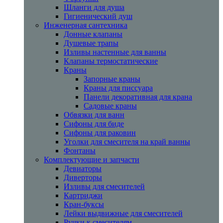
Шланги для душа
Гигиенический душ
Инженерная сантехника
Донные клапаны
Душевые трапы
Изливы настенные для ванны
Клапаны термостатические
Краны
Запорные краны
Краны для писсуара
Панели декоративная для крана
Садовые краны
Обвязки для ванн
Сифоны для биде
Сифоны для раковин
Уголки для смесителя на край ванны
Фонтаны
Комплектующие и запчасти
Девиаторы
Диверторы
Изливы для смесителей
Картриджи
Кран-буксы
Лейки выдвижные для смесителей
Ручки к смесителям