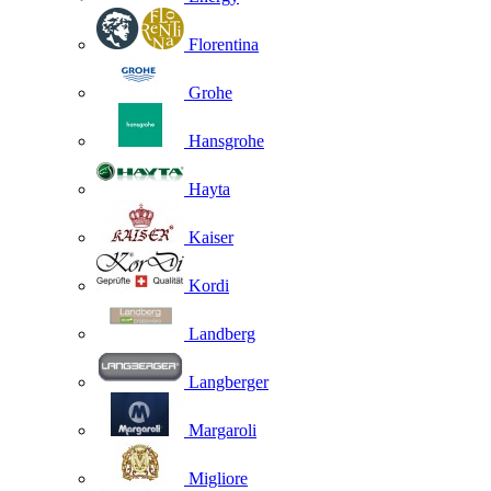
Florentina
Grohe
Hansgrohe
Hayta
Kaiser
Kordi
Landberg
Langberger
Margaroli
Migliore