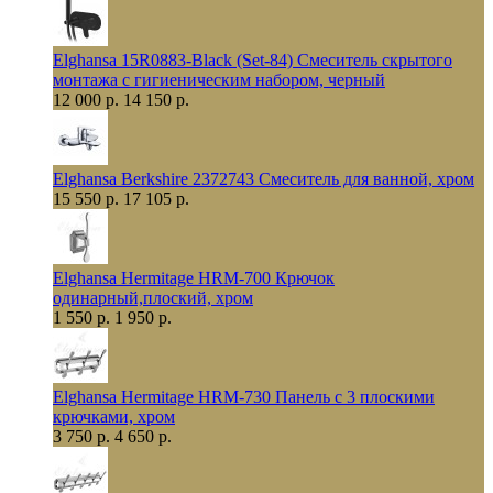
Elghansa 15R0883-Black (Set-84) Смеситель скрытого
монтажа с гигиеническим набором, черный
12 000 р.
14 150 р.
Elghansa Berkshire 2372743 Смеситель для ванной, хром
15 550 р.
17 105 р.
Elghansa Hermitage HRM-700 Крючок
одинарный,плоский, хром
1 550 р.
1 950 р.
Elghansa Hermitage HRM-730 Панель с 3 плоскими
крючками, хром
3 750 р.
4 650 р.