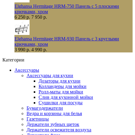
Elghansa Hermitage HRM-750 Панель с 5 плоскими
крючками, хром
6 250 р.
7 950 р.
Elghansa Hermitage HRM-930 Панель с 3 круглыми
крючками, хром
3 990 р.
4 990 р.
Категории
Аксессуары
Аксессуары для кухни
Дозаторы для кухни
Колландеры для мойки
Ролл-маты для мойки
Слив для кухонной мойки
Сушилки для посуды
Бумагодержатели
Ведра и корзины для белья
Газетницы
Держатели зубных щеток
Держатели освежителя воздуха