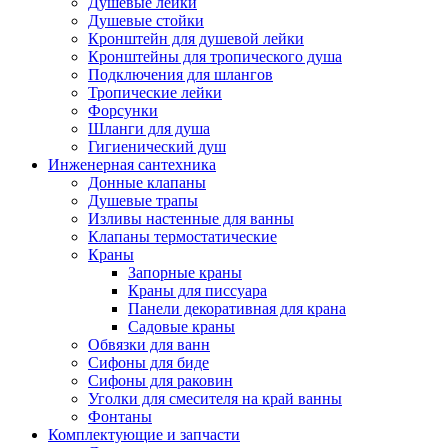
Душевые лейки
Душевые стойки
Кронштейн для душевой лейки
Кронштейны для тропического душа
Подключения для шлангов
Тропические лейки
Форсунки
Шланги для душа
Гигиенический душ
Инженерная сантехника
Донные клапаны
Душевые трапы
Изливы настенные для ванны
Клапаны термостатические
Краны
Запорные краны
Краны для писсуара
Панели декоративная для крана
Садовые краны
Обвязки для ванн
Сифоны для биде
Сифоны для раковин
Уголки для смесителя на край ванны
Фонтаны
Комплектующие и запчасти