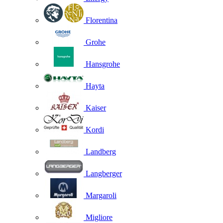
Florentina
Grohe
Hansgrohe
Hayta
Kaiser
Kordi
Landberg
Langberger
Margaroli
Migliore