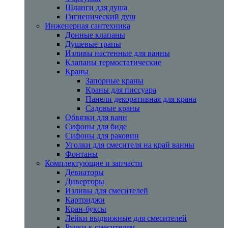
Шланги для душа
Гигиенический душ
Инженерная сантехника
Донные клапаны
Душевые трапы
Изливы настенные для ванны
Клапаны термостатические
Краны
Запорные краны
Краны для писсуара
Панели декоративная для крана
Садовые краны
Обвязки для ванн
Сифоны для биде
Сифоны для раковин
Уголки для смесителя на край ванны
Фонтаны
Комплектующие и запчасти
Девиаторы
Диверторы
Изливы для смесителей
Картриджи
Кран-буксы
Лейки выдвижные для смесителей
Ручки к смесителям