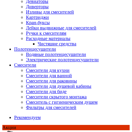
Девиаторы
Диверторы
Изливы для смесителей
Картриджи
Кран-буксы
Лейки выдвижные для смесителей
Ручки к смесителям
Расходные материалы
Чистящие средства
Полотенцесушители
Водяные полотенцесушители
Электрические полотенцесушители
Смесители
Смесители для кухни
Смесители для ванной
Смесители для раковины
Смесители для душевой кабины
Смесители для биде
Смесители скрытого монтажа
Смеситель с гигиеническим душем
Фильтры для смесителей
Рекомендуем
Акции