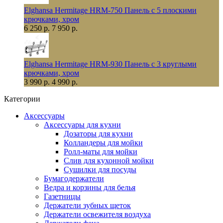
Elghansa Hermitage HRM-750 Панель с 5 плоскими
крючками, хром
6 250 р.
7 950 р.
Elghansa Hermitage HRM-930 Панель с 3 круглыми
крючками, хром
3 990 р.
4 990 р.
Категории
Аксессуары
Аксессуары для кухни
Дозаторы для кухни
Колландеры для мойки
Ролл-маты для мойки
Слив для кухонной мойки
Сушилки для посуды
Бумагодержатели
Ведра и корзины для белья
Газетницы
Держатели зубных щеток
Держатели освежителя воздуха