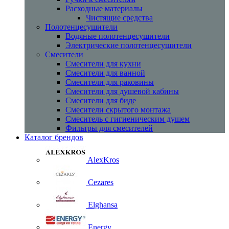
Расходные материалы
Чистящие средства
Полотенцесушители
Водяные полотенцесушители
Электрические полотенцесушители
Смесители
Смесители для кухни
Смесители для ванной
Смесители для раковины
Смесители для душевой кабины
Смесители для биде
Смесители скрытого монтажа
Смеситель с гигиеническим душем
Фильтры для смесителей
Каталог брендов
AlexKros
Cezares
Elghansa
Energy