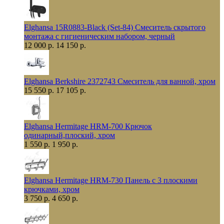
Elghansa 15R0883-Black (Set-84) Смеситель скрытого
монтажа с гигиеническим набором, черный
12 000 р.
14 150 р.
Elghansa Berkshire 2372743 Смеситель для ванной, хром
15 550 р.
17 105 р.
Elghansa Hermitage HRM-700 Крючок
одинарный,плоский, хром
1 550 р.
1 950 р.
Elghansa Hermitage HRM-730 Панель с 3 плоскими
крючками, хром
3 750 р.
4 650 р.