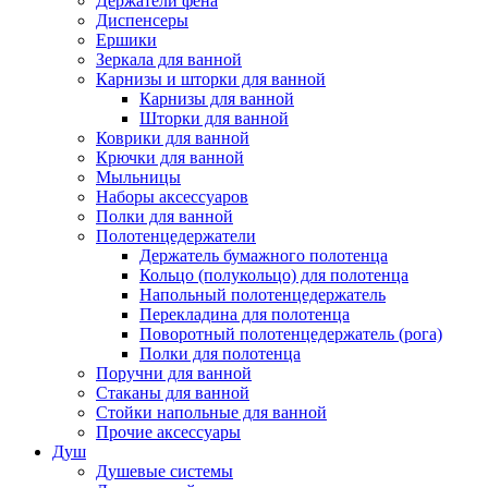
Держатели фена
Диспенсеры
Ершики
Зеркала для ванной
Карнизы и шторки для ванной
Карнизы для ванной
Шторки для ванной
Коврики для ванной
Крючки для ванной
Мыльницы
Наборы аксессуаров
Полки для ванной
Полотенцедержатели
Держатель бумажного полотенца
Кольцо (полукольцо) для полотенца
Напольный полотенцедержатель
Перекладина для полотенца
Поворотный полотенцедержатель (рога)
Полки для полотенца
Поручни для ванной
Стаканы для ванной
Стойки напольные для ванной
Прочие аксессуары
Душ
Душевые системы