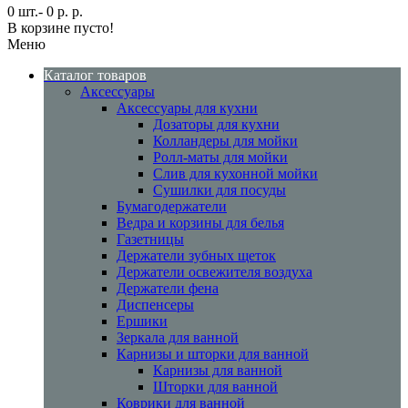
0 шт.- 0 р. р.
В корзине пусто!
Меню
Каталог товаров
Аксессуары
Аксессуары для кухни
Дозаторы для кухни
Колландеры для мойки
Ролл-маты для мойки
Слив для кухонной мойки
Сушилки для посуды
Бумагодержатели
Ведра и корзины для белья
Газетницы
Держатели зубных щеток
Держатели освежителя воздуха
Держатели фена
Диспенсеры
Ершики
Зеркала для ванной
Карнизы и шторки для ванной
Карнизы для ванной
Шторки для ванной
Коврики для ванной