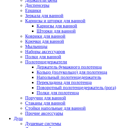
Держатели фена
Диспенсеры
Ершики
Зеркала для ванной
Карнизы и шторки для ванной
Карнизы для ванной
Шторки для ванной
Коврики для ванной
Крючки для ванной
Мыльницы
Наборы аксессуаров
Полки для ванной
Полотенцедержатели
Держатель бумажного полотенца
Кольцо (полукольцо) для полотенца
Напольный полотенцедержатель
Перекладина для полотенца
Поворотный полотенцедержатель (рога)
Полки для полотенца
Поручни для ванной
Стаканы для ванной
Стойки напольные для ванной
Прочие аксессуары
Душ
Душевые системы