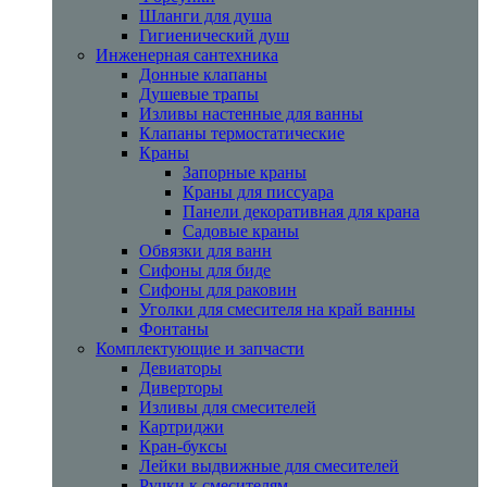
Шланги для душа
Гигиенический душ
Инженерная сантехника
Донные клапаны
Душевые трапы
Изливы настенные для ванны
Клапаны термостатические
Краны
Запорные краны
Краны для писсуара
Панели декоративная для крана
Садовые краны
Обвязки для ванн
Сифоны для биде
Сифоны для раковин
Уголки для смесителя на край ванны
Фонтаны
Комплектующие и запчасти
Девиаторы
Диверторы
Изливы для смесителей
Картриджи
Кран-буксы
Лейки выдвижные для смесителей
Ручки к смесителям