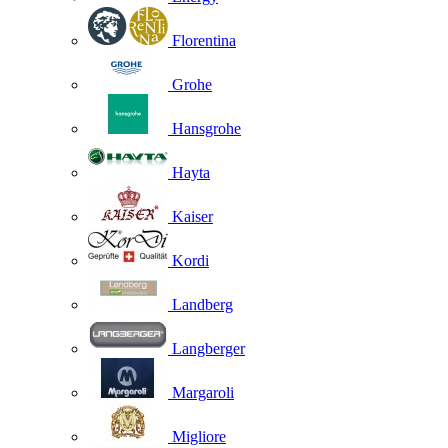
Florentina
Grohe
Hansgrohe
Hayta
Kaiser
Kordi
Landberg
Langberger
Margaroli
Migliore