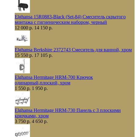
Elghansa 15R0883-Black (Set-84) Смеситель скрытого
монтажа с гигиеническим набором, черный
12 000 р.
14 150 р.
Elghansa Berkshire 2372743 Смеситель для ванной, хром
15 550 р.
17 105 р.
Elghansa Hermitage HRM-700 Крючок
одинарный,плоский, хром
1 550 р.
1 950 р.
Elghansa Hermitage HRM-730 Панель с 3 плоскими
крючками, хром
3 750 р.
4 650 р.