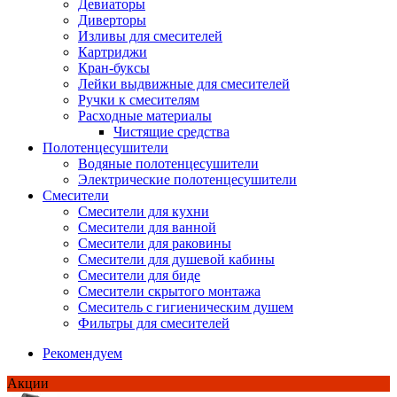
Девиаторы
Диверторы
Изливы для смесителей
Картриджи
Кран-буксы
Лейки выдвижные для смесителей
Ручки к смесителям
Расходные материалы
Чистящие средства
Полотенцесушители
Водяные полотенцесушители
Электрические полотенцесушители
Смесители
Смесители для кухни
Смесители для ванной
Смесители для раковины
Смесители для душевой кабины
Смесители для биде
Смесители скрытого монтажа
Смеситель с гигиеническим душем
Фильтры для смесителей
Рекомендуем
Акции