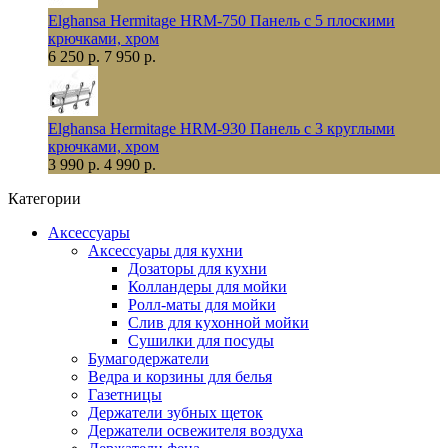
Elghansa Hermitage HRM-750 Панель с 5 плоскими
крючками, хром
6 250 р.
7 950 р.
Elghansa Hermitage HRM-930 Панель с 3 круглыми
крючками, хром
3 990 р.
4 990 р.
Категории
Аксессуары
Аксессуары для кухни
Дозаторы для кухни
Колландеры для мойки
Ролл-маты для мойки
Слив для кухонной мойки
Сушилки для посуды
Бумагодержатели
Ведра и корзины для белья
Газетницы
Держатели зубных щеток
Держатели освежителя воздуха