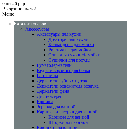
0 шт.- 0 р. р.
В корзине пусто!
Меню
Каталог товаров
Аксессуары
Аксессуары для кухни
Дозаторы для кухни
Колландеры для мойки
Ролл-маты для мойки
Слив для кухонной мойки
Сушилки для посуды
Бумагодержатели
Ведра и корзины для белья
Газетницы
Держатели зубных щеток
Держатели освежителя воздуха
Держатели фена
Диспенсеры
Ершики
Зеркала для ванной
Карнизы и шторки для ванной
Карнизы для ванной
Шторки для ванной
Коврики для ванной