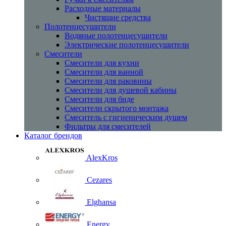
Расходные материалы
Чистящие средства
Полотенцесушители
Водяные полотенцесушители
Электрические полотенцесушители
Смесители
Смесители для кухни
Смесители для ванной
Смесители для раковины
Смесители для душевой кабины
Смесители для биде
Смесители скрытого монтажа
Смеситель с гигиеническим душем
Фильтры для смесителей
Каталог брендов
AlexKros
Cezares
Elghansa
Energy