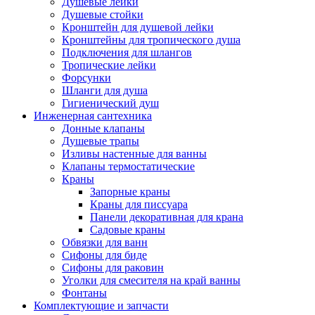
Душевые лейки
Душевые стойки
Кронштейн для душевой лейки
Кронштейны для тропического душа
Подключения для шлангов
Тропические лейки
Форсунки
Шланги для душа
Гигиенический душ
Инженерная сантехника
Донные клапаны
Душевые трапы
Изливы настенные для ванны
Клапаны термостатические
Краны
Запорные краны
Краны для писсуара
Панели декоративная для крана
Садовые краны
Обвязки для ванн
Сифоны для биде
Сифоны для раковин
Уголки для смесителя на край ванны
Фонтаны
Комплектующие и запчасти